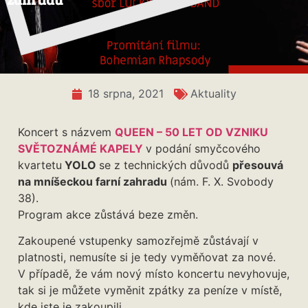
18 srpna, 2021
Aktuality
Koncert s názvem
QUEEN – 50 LET OD VZNIKU
SVĚTOZNÁMÉ KAPELY
v podání smyčcového
kvartetu
YOLO
se z technických důvodů
přesouvá
na mníšeckou farní zahradu
(nám. F. X. Svobody
38).
Program akce zůstává beze změn.
Zakoupené vstupenky samozřejmě zůstávají v
platnosti, nemusíte si je tedy vyměňovat za nové.
V případě, že vám nový místo koncertu nevyhovuje,
tak si je můžete vyměnit zpátky za peníze v místě,
kde jste je zakoupili.