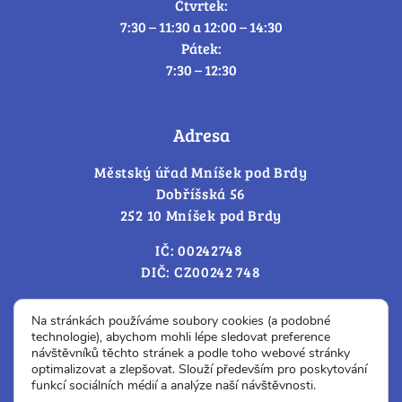
Čtvrtek:
7:30 – 11:30 a 12:00 – 14:30
Pátek:
7:30 – 12:30
Adresa
Městský úřad Mníšek pod Brdy
Dobříšská 56
252 10 Mníšek pod Brdy
IČ: 00242748
DIČ: CZ00242 748
Cookies – změna souhlasu
Na stránkách používáme soubory cookies (a podobné
technologie), abychom mohli lépe sledovat preference
návštěvníků těchto stránek a podle toho webové stránky
optimalizovat a zlepšovat. Slouží především pro poskytování
Prohlášení o přístupnosti
funkcí sociálních médií a analýze naší návštěvnosti.