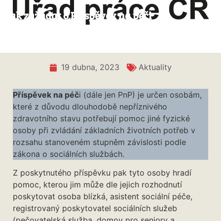
Jak zažádat o Příspěvek na péči
19 dubna, 2023
Aktuality
Příspěvek na péč
i (dále jen PnP) je určen osobám,
které z důvodu dlouhodobě nepříznivého
zdravotního stavu potřebují pomoc jiné fyzické
osoby při zvládání základních životních potřeb v
rozsahu stanoveném stupněm závislosti podle
zákona o sociálních službách.
Z poskytnutého příspěvku pak tyto osoby hradí
pomoc, kterou jim může dle jejich rozhodnutí
poskytovat osoba blízká, asistent sociální péče,
registrovaný poskytovatel sociálních služeb
(pečovatelská služba, domov pro seniory a