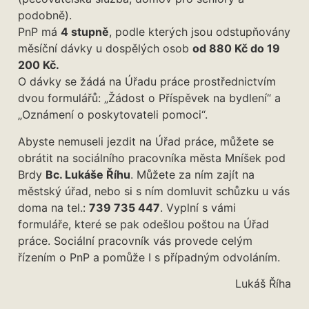
podobně).
PnP má
4 stupně
, podle kterých jsou odstupňovány
měsíční dávky u dospělých osob
od 880 Kč do 19
200 Kč.
O dávky se žádá na Úřadu práce prostřednictvím
dvou formulářů: „Žádost o Příspěvek na bydlení“ a
„Oznámení o poskytovateli pomoci“.
Abyste nemuseli jezdit na Úřad práce, můžete se
obrátit na sociálního pracovníka města Mníšek pod
Brdy
Bc. Lukáše Říhu
. Můžete za ním zajít na
městský úřad, nebo si s ním domluvit schůzku u vás
doma na tel.:
739 735 447
. Vyplní s vámi
formuláře, které se pak odešlou poštou na Úřad
práce. Sociální pracovník vás provede celým
řízením o PnP a pomůže I s případným odvoláním.
Lukáš Říha