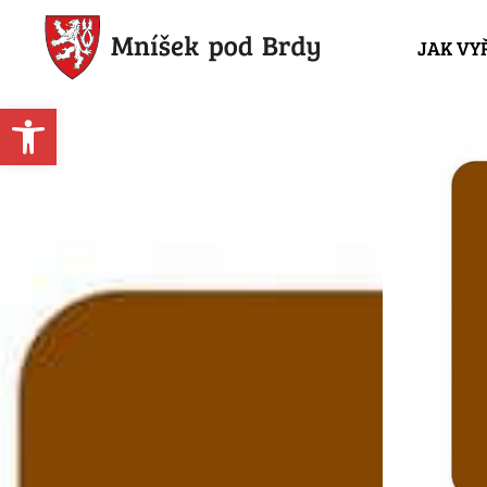
JAK VY
Open toolbar