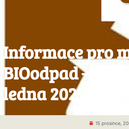
Informace pro m
BIOodpad – změn
ledna 2025)
15 prosince, 2