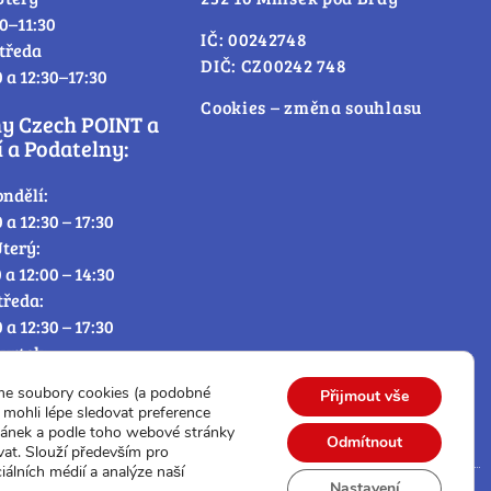
30–11:30
IČ: 00242748
tředa
DIČ: CZ00242 748
0 a 12:30–17:30
Cookies – změna souhlasu
ny Czech POINT a
 a Podatelny:
ondělí:
0 a 12:30 – 17:30
terý:
0 a 12:00 – 14:30
tředa:
0 a 12:30 – 17:30
tvrtek:
0 a 12:00 – 14:30
me soubory cookies (a podobné
Přijmout vše
átek:
mohli lépe sledovat preference
0 – 12:30
ránek a podle toho webové stránky
Odmítnout
vat. Slouží především pro
iálních médií a analýze naší
Nastavení
© Všechna práva vyhrazena.