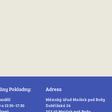
diny Pokladny:
Adresa
ondělí
Městský úřad Mníšek pod Brdy
0 a 12:30–17:30
Dobříšská 56
Úterý
252 10 Mníšek pod Brdy