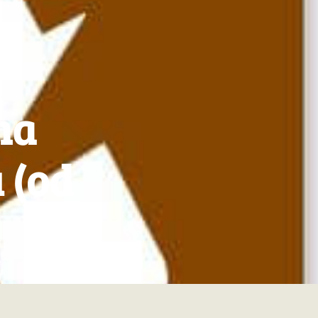
na
 (od