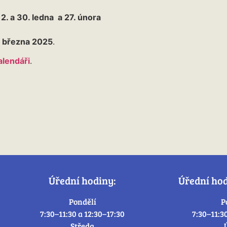
2. a 30. ledna a 27. února
. března 2025
.
alendáři
.
Úřední hodiny:
Úřední ho
Pondělí
P
7:30–11:30 a 12:30–17:30
7:30–11:3
Středa