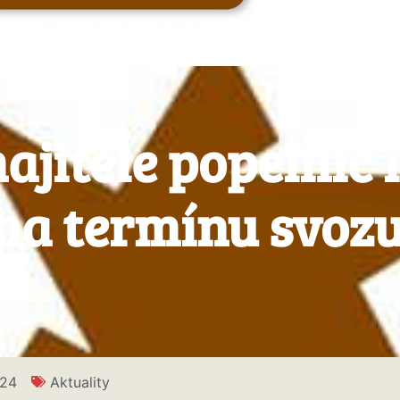
ajitele popelnic 
a termínu svozu
024
Aktuality