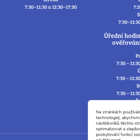
7:30–11:30 a 12:30–17:30
7:
S
7:30–11:3
Úřední hodi
ověřování
P
7:30 – 11:3
Ú
7:30 – 11:3
S
7:30 – 11:3
Č
7:30 – 11:3
Na stránkách používá
P
technologie), abychom 
7:3
návštěvníků těchto st
optimalizovat a zlepšo
poskytování funkcí soc