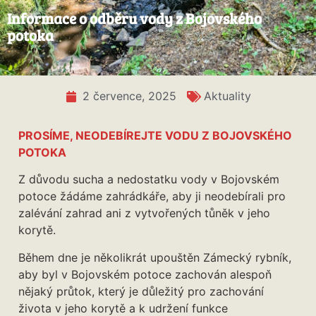
Informace o odběru vody z Bojovského
potoka
2 července, 2025
Aktuality
PROSÍME, NEODEBÍREJTE VODU Z BOJOVSKÉHO
POTOKA
Z důvodu sucha a nedostatku vody v Bojovském
potoce žádáme zahrádkáře, aby ji neodebírali pro
zalévání zahrad ani z vytvořených tůněk v jeho
korytě.
Během dne je několikrát upouštěn Zámecký rybník,
aby byl v Bojovském potoce zachován alespoň
nějaký průtok, který je důležitý pro zachování
života v jeho korytě a k udržení funkce