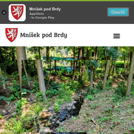
Mníšek pod Brdy
Otevřít
×
AppSisto
- In Google Play
Search for: