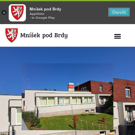
Mníšek pod Brdy
Otevřít
×
AppSisto
- In Google Play
Search for: