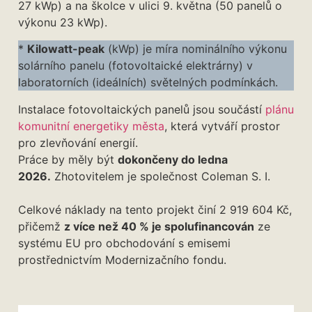
27 kWp) a na školce v ulici 9. května (50 panelů o
výkonu 23 kWp).
*
Kilowatt-peak
(kWp) je míra nominálního výkonu
solárního panelu (fotovoltaické elektrárny) v
laboratorních (ideálních) světelných podmínkách.
Instalace fotovoltaických panelů jsou součástí
plánu
komunitní energetiky města
, která vytváří prostor
pro zlevňování energií.
Práce by měly být
dokončeny do ledna
2026.
Zhotovitelem je společnost Coleman S. I.
Celkové náklady na tento projekt činí 2 919 604 Kč,
přičemž
z více než 40 % je spolufinancován
ze
systému EU pro obchodování s emisemi
prostřednictvím Modernizačního fondu.