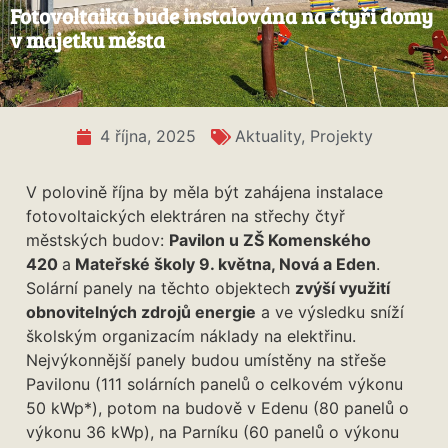
Fotovoltaika bude instalována na čtyři domy
v majetku města
4 října, 2025
Aktuality
,
Projekty
V polovině října by měla být zahájena instalace
fotovoltaických elektráren na střechy čtyř
městských budov:
Pavilon u ZŠ Komenského
420
a
Mateřské školy 9. května, Nová a Eden
.
Solární panely na těchto objektech
zvýší využití
obnovitelných zdrojů energie
a ve výsledku sníží
školským organizacím náklady na elektřinu.
Nejvýkonnější panely budou umístěny na střeše
Pavilonu (111 solárních panelů o celkovém výkonu
50 kWp*), potom na budově v Edenu (80 panelů o
výkonu 36 kWp), na Parníku (60 panelů o výkonu