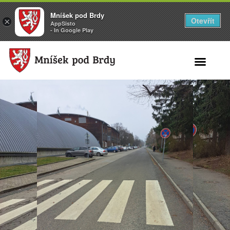
Mníšek pod Brdy
Otevřít
×
AppSisto
- In Google Play
Search for: