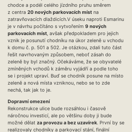
chodce a podél celého jízdního pruhu směrem
z centra
20 nových parkovacích míst
na
zatravňovacích dlaždicích.V úseku naproti Esmarinu
je v návrhu počítáno s vytvořením
9 nových
parkovacích míst
, avšak předpokladem pro jejich
vznik je posunutí chodníku na úkor zeleně u vchodu
k domu č. p. 501 a 502. Je otázkou, zdali tuto část
řešit navrhovaným způsobem, neboť zásah do
zeleně by byl značný. Očekáváme, že se obyvatelé
zmíněných vchodů k záměru vyjádří a podle toho
se i projekt upraví. Buď se chodník posune na místo
zeleně a nová místa vzniknou, nebo se to zde
nechá, tak jak to je.
Dopravní omezení
Rekonstrukce ulice bude rozsáhlou i časově
náročnou investicí, ale po většinu doby ji bude
možné dělat
za provozu a bez uzavírek
. První by se
realizovaly chodníky a parkovací stání, finální