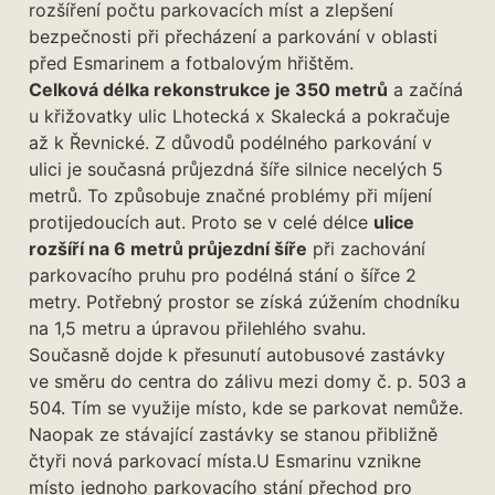
rozšíření počtu parkovacích míst a zlepšení
bezpečnosti při přecházení a parkování v oblasti
před Esmarinem a fotbalovým hřištěm.
Celková délka rekonstrukce je 350 metrů
a začíná
u křižovatky ulic Lhotecká x Skalecká a pokračuje
až k Řevnické. Z důvodů podélného parkování v
ulici je současná průjezdná šíře silnice necelých 5
metrů. To způsobuje značné problémy při míjení
protijedoucích aut. Proto se v celé délce
ulice
rozšíří na 6 metrů průjezdní šíře
při zachování
parkovacího pruhu pro podélná stání o šířce 2
metry. Potřebný prostor se získá zúžením chodníku
na 1,5 metru a úpravou přilehlého svahu.
Současně dojde k přesunutí autobusové zastávky
ve směru do centra do zálivu mezi domy č. p. 503 a
504. Tím se využije místo, kde se parkovat nemůže.
Naopak ze stávající zastávky se stanou přibližně
čtyři nová parkovací místa.U Esmarinu vznikne
místo jednoho parkovacího stání přechod pro