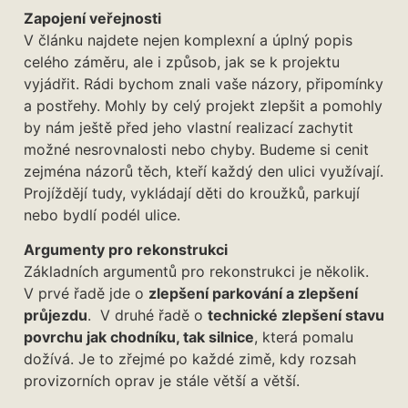
Zapojení veřejnosti
V článku najdete nejen komplexní a úplný popis
celého záměru, ale i způsob, jak se k projektu
vyjádřit. Rádi bychom znali vaše názory, připomínky
a postřehy. Mohly by celý projekt zlepšit a pomohly
by nám ještě před jeho vlastní realizací zachytit
možné nesrovnalosti nebo chyby. Budeme si cenit
zejména názorů těch, kteří každý den ulici využívají.
Projíždějí tudy, vykládají děti do kroužků, parkují
nebo bydlí podél ulice.
Argumenty pro rekonstrukci
Základních argumentů pro rekonstrukci je několik.
V prvé řadě jde o
zlepšení parkování a zlepšení
průjezdu
. V druhé řadě o
technické zlepšení stavu
povrchu jak chodníku, tak silnice
, která pomalu
dožívá. Je to zřejmé po každé zimě, kdy rozsah
provizorních oprav je stále větší a větší.