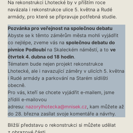
Na rekonstrukci Lhotecké by v příštím roce
navázala i rekonstrukce ulice 5. května a Rudé
armády, pro které se připravuje potřebná studie.
Pozvánka pro veřejnost na společnou debatu
Abyste se k těmto záměrům města mohli vyjádřit
co nejlépe, zveme vás na
společnou debatu do
pivnice Podloubí
na Skaleckém náměstí, a to
ve
čtvrtek 4. dubna od 18 hodin
.
Tématem bude nejen projekt rekonstrukce
Lhotecké, ale i navazující záměry v ulicích 5. května
i Rudé armády a parkování na Starém sídlišti
obecně.
Pro vás, kteří se chcete vyjádřit e-mailem, jsme
zřídili e-mailovou
adresu:
nazorylhotecka@mnisek.cz
, kam můžete až
do 28. března zasílat svoje komentáře a návrhy.
Bližší představu o rekonstrukci si můžete udělat
z obrazové části,