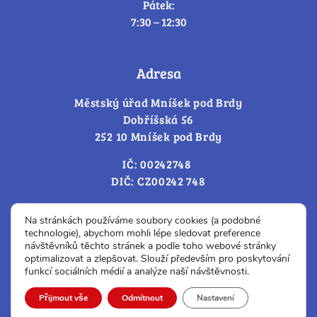
Pátek:
7:30 – 12:30
Adresa
Městský úřad Mníšek pod Brdy
Dobříšská 56
252 10 Mníšek pod Brdy
IČ: 00242748
DIČ: CZ00242 748
Cookies – změna souhlasu
Na stránkách používáme soubory cookies (a podobné
technologie), abychom mohli lépe sledovat preference
návštěvníků těchto stránek a podle toho webové stránky
optimalizovat a zlepšovat. Slouží především pro poskytování
Prohlášení o přístupnosti
funkcí sociálních médií a analýze naší návštěvnosti.
© Všechna práva vyhrazena.
Přijmout vše
Odmítnout
Nastavení