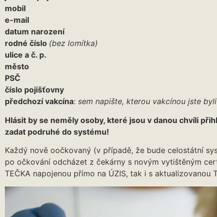
mobil
e-mail
datum narození
rodné číslo
(bez lomítka)
ulice a č. p.
město
PSČ
číslo pojišťovny
předchozí vakcína
:
sem napište, kterou vakcínou jste byli
Hlásit by se neměly osoby, které jsou v danou chvíli při
zadat podruhé do systému!
Každý nově oočkovaný (v případě, že bude celostátní sy
po očkování odcházet z čekárny s novým vytištěným cert
TEČKA napojenou přímo na ÚZIS, tak i s aktualizovanou 