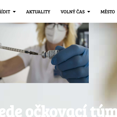
ŘÍDIT
AKTUALITY
VOLNÝ ČAS
MĚSTO
jede očkovací tým