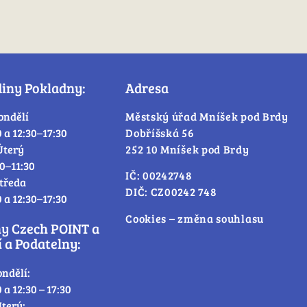
diny Pokladny:
Adresa
ondělí
Městský úřad Mníšek pod Brdy
0 a 12:30–17:30
Dobříšská 56
Úterý
252 10 Mníšek pod Brdy
30–11:30
IČ: 00242748
tředa
DIČ: CZ00242 748
0 a 12:30–17:30
Cookies – změna souhlasu
ny Czech POINT a
 a Podatelny:
ondělí:
0 a 12:30 – 17:30
terý: