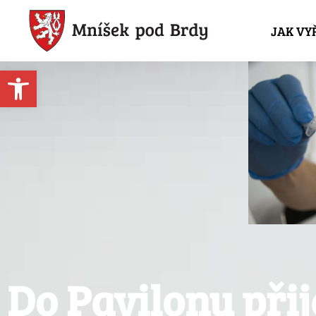
JAK VY
Open toolbar
Do Pavilonu při