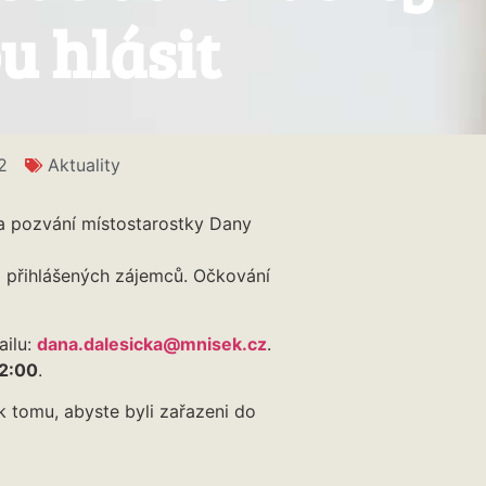
u hlásit
2
Aktuality
a pozvání místostarostky Dany
 přihlášených zájemců. Očkování
ailu:
dana.dalesicka@mnisek.cz
.
12:00
.
k tomu, abyste byli zařazeni do