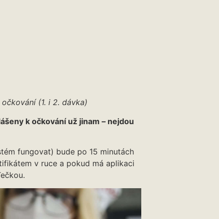
 očkování (1. i 2. dávka)
hlášeny k očkování už jinam – nejdou
stém fungovat) bude po 15 minutách
ifikátem v ruce a pokud má aplikaci
Tečkou.