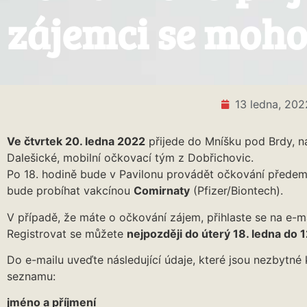
zájemci se moho
13 ledna, 202
Ve čtvrtek 20. ledna 2022
přijede do Mníšku pod Brdy, n
Dalešické, mobilní očkovací tým z Dobřichovic.
Po 18. hodině bude v Pavilonu provádět očkování předem
bude probíhat vakcínou
Comirnaty
(Pfizer/Biontech).
V případě, že máte o očkování zájem, přihlaste se na e-m
Registrovat se můžete
nejpozději do úterý 18. ledna do 
Do e-mailu uveďte následující údaje, které jsou nezbytné 
seznamu:
jméno a příjmení