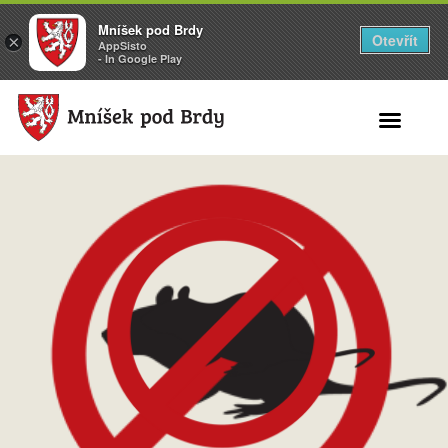
Mníšek pod Brdy
Otevřít
×
AppSisto
- In Google Play
Search for: