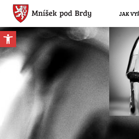
JAK VY
Open toolbar