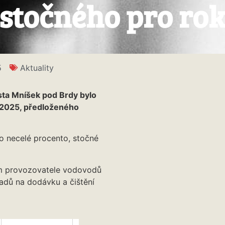
stočného pro rok
5
Aktuality
sta Mníšek pod Brdy bylo
 2025, předloženého
o necelé procento, stočné
m provozovatele vodovodů
adů na dodávku a čištění