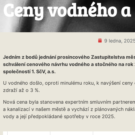
Ceny vodného a 
9 ledna, 202
Jedním z bodů jednání prosincového Zastupitelstva mě
schválení cenového návrhu vodného a stočného na rok
společností 1. SčV, a.s.
U vodného došlo, oproti minulému roku, k navýšení ceny 
zdraží až o 3 %.
Nová cena byla stanovena expertním smluvním partnere
a kanalizací v našem městě a vychází z plánovaných nákl
vody a její předpokládané spotřeby v roce 2025.