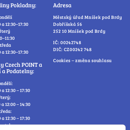
diny Pokladny:
Adresa
ondělí
Městský úřad Mníšek pod Brdy
0 a 12:30–17:30
Dobříšská 56
Úterý
252 10 Mníšek pod Brdy
30–11:30
IČ: 00242748
tředa
DIČ: CZ00242 748
0 a 12:30–17:30
Cookies – změna souhlasu
ny Czech POINT a
 a Podatelny:
ondělí:
0 a 12:30 – 17:30
terý:
0 a 12:00 – 14:30
tředa:
0 a 12:30 – 17:30
tvrtek: