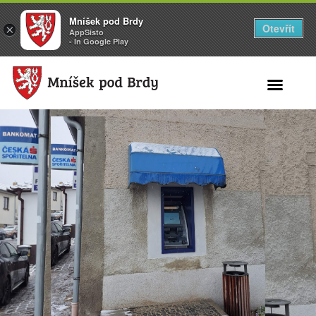
Mníšek pod Brdy
Otevřít
×
AppSisto
- In Google Play
Search for: