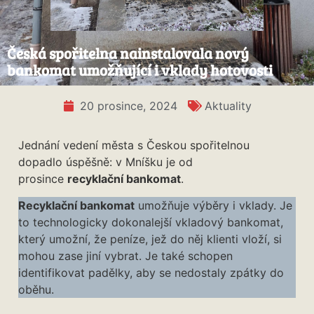
Česká spořitelna nainstalovala nový
bankomat umožňující i vklady hotovosti
20 prosince, 2024
Aktuality
Jednání vedení města s Českou spořitelnou
dopadlo úspěšně: v Mníšku je od
prosince
recyklační bankomat
.
Recyklační bankomat
umožňuje výběry i vklady. Je
to technologicky dokonalejší vkladový bankomat,
který umožní, že peníze, jež do něj klienti vloží, si
mohou zase jiní vybrat. Je také schopen
identifikovat padělky, aby se nedostaly zpátky do
oběhu.