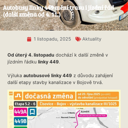
Autobusy linky 449 mění trasu i jízdní řád
(další změna od 4. 11.)
1 listopadu, 2025
Aktuality
Od úterý 4. listopadu
dochází k další změně v
jízdním řádku
linky 449
.
Výluka
autobusové linky 449
z důvodu zahájení
další etapy stavby kanalizace v Bojově trvá.