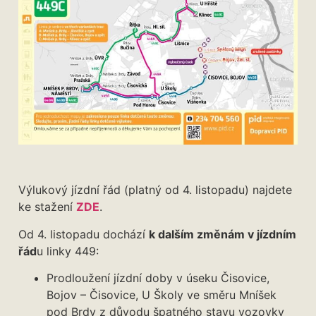
Výlukový jízdní řád (platný od 4. listopadu) najdete
ke stažení
ZDE
.
Od 4. listopadu dochází
k dalším změnám v jízdním
řád
u linky 449:
Prodloužení jízdní doby v úseku Čisovice,
Bojov – Čisovice, U Školy ve směru Mníšek
pod Brdy z důvodu špatného stavu vozovky