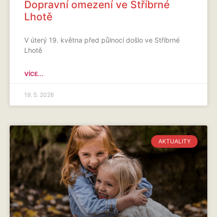
Dopravní omezení ve Stříbrné
Lhotě
V úterý 19. května před půlnocí došlo ve Stříbrné
Lhotě
VÍCE...
19. 5. 2026
AKTUALITY