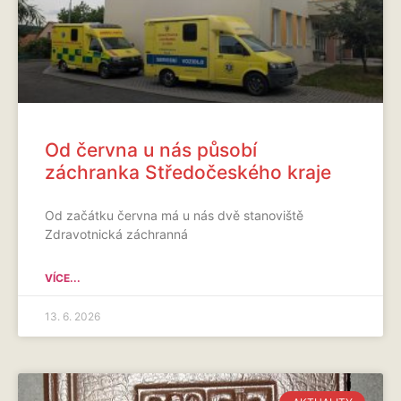
Od června u nás působí
záchranka Středočeského kraje
Od začátku června má u nás dvě stanoviště
Zdravotnická záchranná
VÍCE...
13. 6. 2026