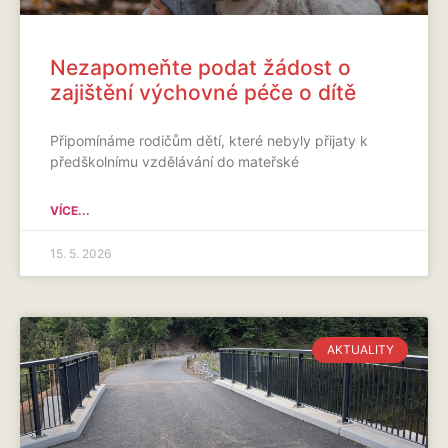
Nezapomeňte podat žádost o
zajištění výchovné péče o dítě
Připomínáme rodičům dětí, které nebyly přijaty k
předškolnímu vzdělávání do mateřské
VÍCE...
15. 5. 2026
AKTUALITY