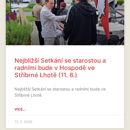
Nejbližší Setkání se starostou a
radními bude v Hospodě ve
Stříbrné Lhotě (11. 6.)
Nejbližší Setkání se starostou a radními bude ve
Stříbrné Lhotě.
VÍCE...
15. 5. 2026