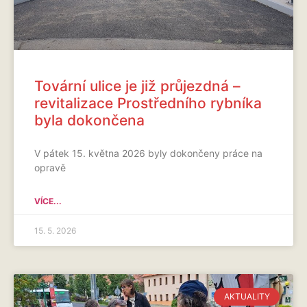
Tovární ulice je již průjezdná –
revitalizace Prostředního rybníka
byla dokončena
V pátek 15. května 2026 byly dokončeny práce na
opravě
VÍCE...
15. 5. 2026
AKTUALITY