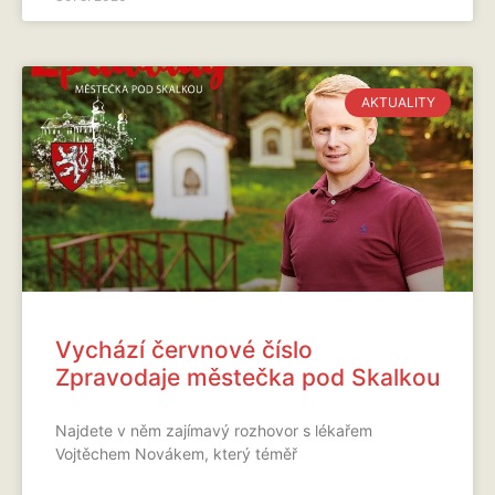
AKTUALITY
Vychází červnové číslo
Zpravodaje městečka pod Skalkou
Najdete v něm zajímavý rozhovor s lékařem
Vojtěchem Novákem, který téměř