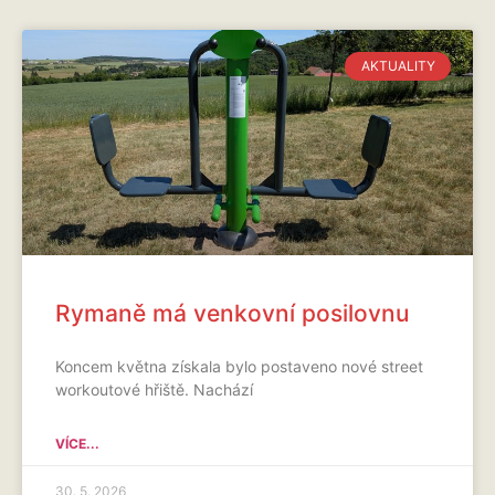
AKTUALITY
Rymaně má venkovní posilovnu
Koncem května získala bylo postaveno nové street
workoutové hřiště. Nachází
VÍCE...
30. 5. 2026