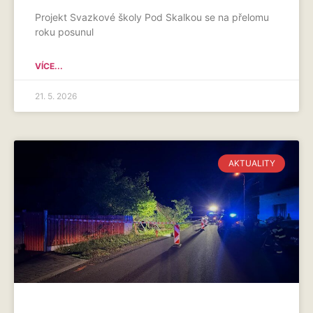
Projekt Svazkové školy Pod Skalkou se na přelomu
roku posunul
VÍCE...
21. 5. 2026
AKTUALITY