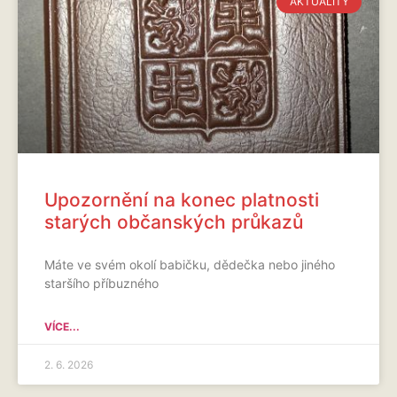
AKTUALITY
Upozornění na konec platnosti
starých občanských průkazů
Máte ve svém okolí babičku, dědečka nebo jiného
staršího příbuzného
VÍCE...
2. 6. 2026