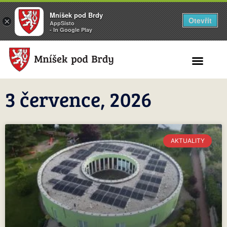
Mníšek pod Brdy
Otevřít
×
AppSisto
- In Google Play
Search for:
3 července, 2026
AKTUALITY