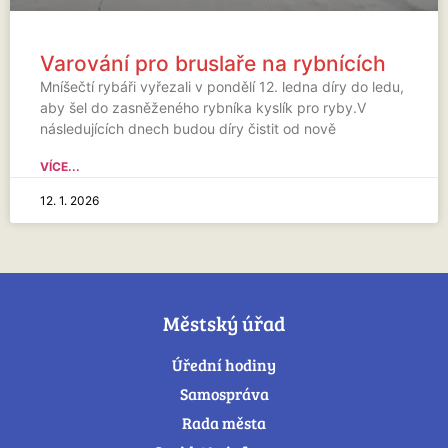
Varování pro bruslaře na rybnících
Mníšečtí rybáři vyřezali v pondělí 12. ledna díry do ledu,
aby šel do zasněženého rybníka kyslík pro ryby.V
následujících dnech budou díry čistit od nově
VÍCE...
12. 1. 2026
Městský úřad
Úřední hodiny
Samospráva
Rada města