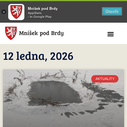
Mníšek pod Brdy
Otevřít
×
AppSisto
- In Google Play
Search for:
12 ledna, 2026
AKTUALITY