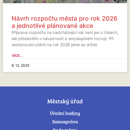
Návrh rozpočtu města pro rok 2026
a jednotlivé plánované akce
Příprava rozpočtu na nadcházející rok není jen o číslech,
ale především o návaznosti a smysluplném rozvoji. Při
sestavování plánů na rok 2026 jsme se drželi
VÍCE...
8. 12. 2025
Městský úřad
Úřední hodiny
Samospráva
Rada města