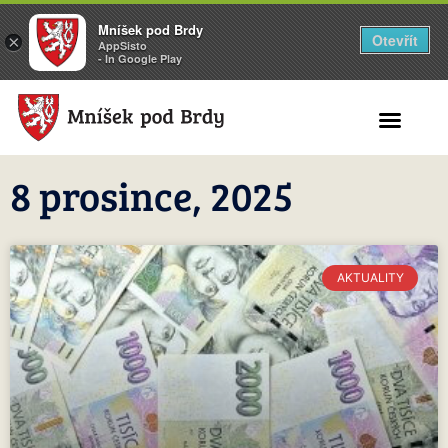
Mníšek pod Brdy
Otevřít
×
AppSisto
- In Google Play
Search for:
8 prosince, 2025
AKTUALITY