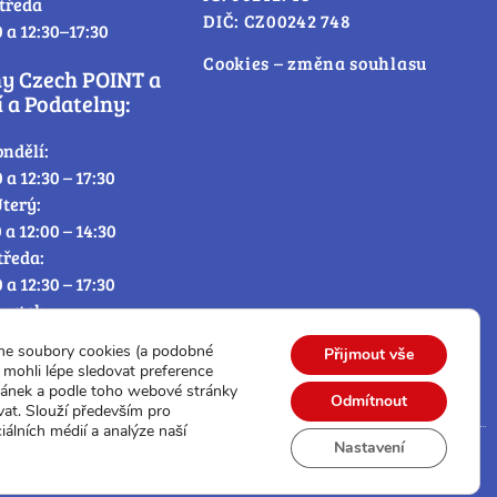
tředa
DIČ: CZ00242 748
0 a 12:30–17:30
Cookies – změna souhlasu
ny Czech POINT a
 a Podatelny:
ondělí:
0 a 12:30 – 17:30
terý:
0 a 12:00 – 14:30
tředa:
0 a 12:30 – 17:30
tvrtek:
0 a 12:00 – 14:30
me soubory cookies (a podobné
Přijmout vše
átek:
mohli lépe sledovat preference
0 – 12:30
ránek a podle toho webové stránky
Odmítnout
vat. Slouží především pro
iálních médií a analýze naší
Nastavení
© Všechna práva vyhrazena.