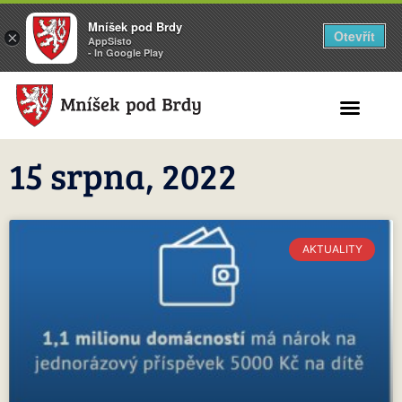
Mníšek pod Brdy
Otevřít
×
AppSisto
- In Google Play
Search for:
15 srpna, 2022
AKTUALITY