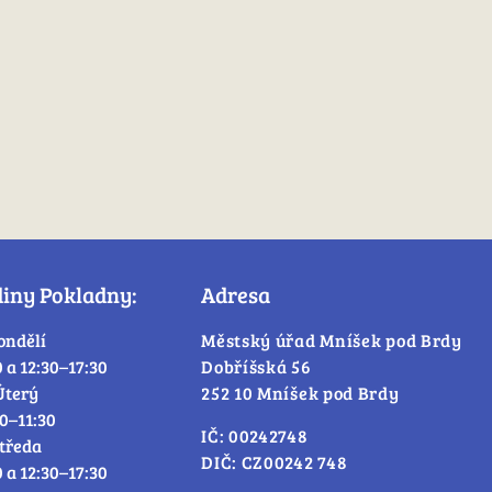
diny Pokladny:
Adresa
ondělí
Městský úřad Mníšek pod Brdy
0 a 12:30–17:30
Dobříšská 56
Úterý
252 10 Mníšek pod Brdy
30–11:30
IČ: 00242748
tředa
DIČ: CZ00242 748
0 a 12:30–17:30