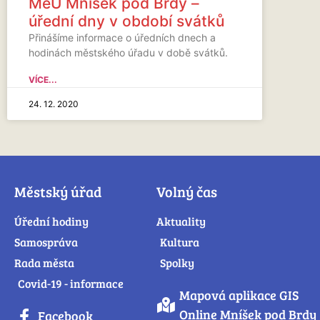
MěÚ Mníšek pod Brdy –
úřední dny v období svátků
Přinášíme informace o úředních dnech a
hodinách městského úřadu v době svátků.
VÍCE...
24. 12. 2020
Městský úřad
Volný čas
Úřední hodiny
Aktuality
Samospráva
Kultura
Rada města
Spolky
Covid-19 - informace
Mapová aplikace GIS
Online Mníšek pod Brdy
Facebook