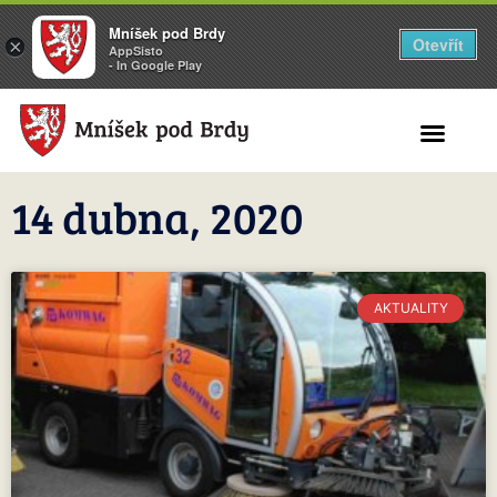
Mníšek pod Brdy
Otevřít
×
AppSisto
- In Google Play
Search for:
14 dubna, 2020
AKTUALITY