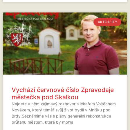
AKTUALITY
Vychází červnové číslo Zpravodaje
městečka pod Skalkou
Najdete v něm zajímavý rozhovor s lékařem Vojtěchem
Novákem, který téměř svůj život bydlí v Mníšku pod
Brdy.Seznámíme vás s plány generální rekonstrukce
průtahu městem, která by mohla