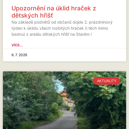
Upozornění na úklid hraček z
dětských hřišť
Na základě podnětů od občanů dojde 2. prázdninový
týden k úklidu všech rozbitých hraček (i těch mimo
bednu) z areálu dětských hřišť na Starém i
VÍCE...
6. 7. 2026
AKTUALITY