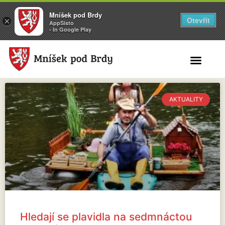
Mníšek pod Brdy
Otevřít
×
AppSisto
- In Google Play
Search for:
AKTUALITY
Hledají se plavidla na sedmnáctou