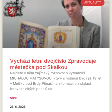
AKTUALITY
Vychází letní dvojčíslo Zpravodaje
městečka pod Skalkou
Najdete v něm zajímavý rozhovor s výtvarnicí
MICHALOU MATYSOVOU, který s rodinou bydlí již 19 let
v Mníšku pod Brdy.Přinášíme informaci o instalaci
fotovoltaických panelů na
VÍCE...
26. 6. 2026