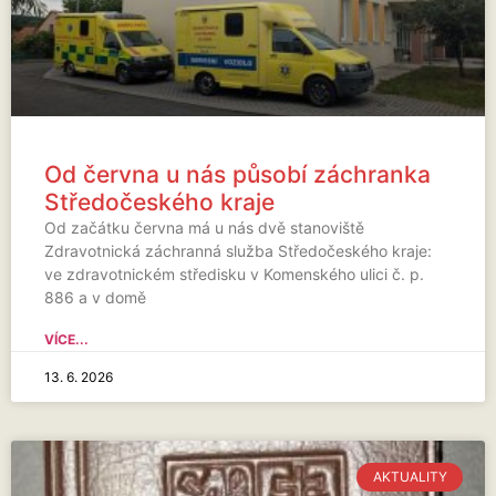
Od června u nás působí záchranka
Středočeského kraje
Od začátku června má u nás dvě stanoviště
Zdravotnická záchranná služba Středočeského kraje:
ve zdravotnickém středisku v Komenského ulici č. p.
886 a v domě
VÍCE...
13. 6. 2026
AKTUALITY