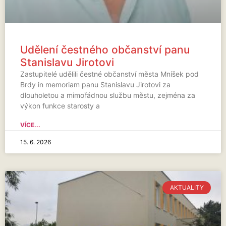
Udělení čestného občanství panu
Stanislavu Jirotovi
Zastupitelé udělili čestné občanství města Mníšek pod
Brdy in memoriam panu Stanislavu Jirotovi za
dlouholetou a mimořádnou službu městu, zejména za
výkon funkce starosty a
VÍCE...
15. 6. 2026
AKTUALITY