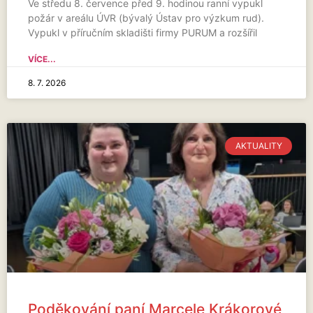
Ve středu 8. července před 9. hodinou ranní vypukl
požár v areálu ÚVR (bývalý Ústav pro výzkum rud).
Vypukl v příručním skladišti firmy PURUM a rozšířil
VÍCE...
8. 7. 2026
AKTUALITY
Poděkování paní Marcele Krákorové