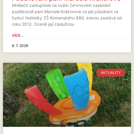
Mníšečtí zastupitelé na svém červnovém zasedání
poděkovali paní Marcele Krákorové za její působení ve
funkci ředitelky ZŠ Komenského 886, kterou zastává od
roku 2012. Ocenili její záslužnou
VÍCE...
8. 7. 2026
AKTUALITY