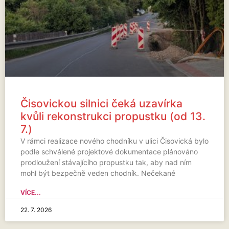
Čisovickou silnici čeká uzavírka
kvůli rekonstrukci propustku (od 13.
7.)
V rámci realizace nového chodníku v ulici Čisovická bylo
podle schválené projektové dokumentace plánováno
prodloužení stávajícího propustku tak, aby nad ním
mohl být bezpečně veden chodník. Nečekané
VÍCE...
22. 7. 2026