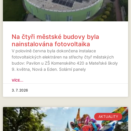
Na čtyři městské budovy byla
nainstalována fotovoltaika
V polovině června byla dokončena instalace
fotovoltaických elektráren na střechy čtyř městských
budov: Pavilon u ZŠ Komenského 420 a Mateřské školy
9. května, Nová a Eden. Solární panely
VÍCE...
3. 7. 2026
AKTUALITY