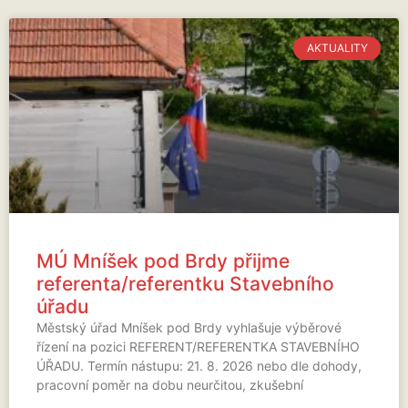
AKTUALITY
MÚ Mníšek pod Brdy přijme
referenta/referentku Stavebního
úřadu
Městský úřad Mníšek pod Brdy vyhlašuje výběrové
řízení na pozici REFERENT/REFERENTKA STAVEBNÍHO
ÚŘADU. Termín nástupu: 21. 8. 2026 nebo dle dohody,
pracovní poměr na dobu neurčitou, zkušební