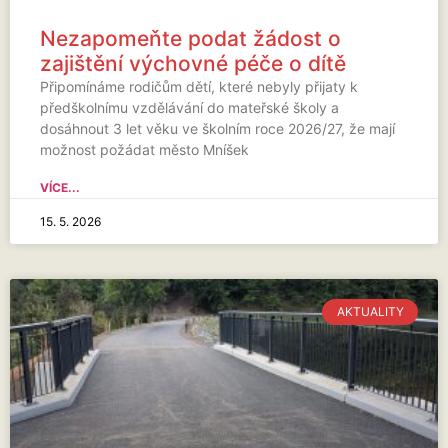
Nezapomeňte podat žádost o
zajištění výchovné péče o dítě
Připomínáme rodičům dětí, které nebyly přijaty k
předškolnímu vzdělávání do mateřské školy a
dosáhnout 3 let věku ve školním roce 2026/27, že mají
možnost požádat město Mníšek
VÍCE...
15. 5. 2026
AKTUALITY