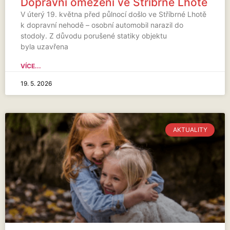
Dopravní omezení ve Stříbrné Lhotě
V úterý 19. května před půlnocí došlo ve Stříbrné Lhotě
k dopravní nehodě – osobní automobil narazil do
stodoly. Z důvodu porušené statiky objektu
byla uzavřena
VÍCE...
19. 5. 2026
AKTUALITY