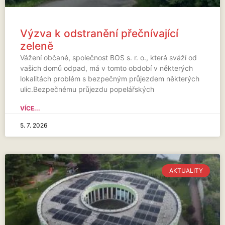
Výzva k odstranění přečnívající
zeleně
Vážení občané, společnost BOS s. r. o., která sváží od
vašich domů odpad, má v tomto období v některých
lokalitách problém s bezpečným průjezdem některých
ulic.Bezpečnému průjezdu popelářských
VÍCE...
5. 7. 2026
AKTUALITY