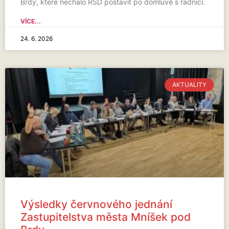
Brdy, které nechalo ŘSD postavit po domluvě s radnicí.
VÍCE...
24. 6. 2026
AKTUALITY
Výsledky červnového jednání
Zastupitelstva města Mníšek pod