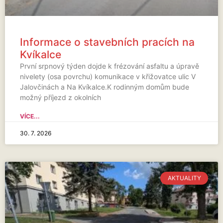
Informace o stavebních pracích na
Kvíkalce
První srpnový týden dojde k frézování asfaltu a úpravě
nivelety (osa povrchu) komunikace v křižovatce ulic V
Jalovčinách a Na Kvíkalce.K rodinným domům bude
možný příjezd z okolních
VÍCE...
30. 7. 2026
AKTUALITY