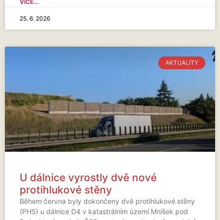
VÍCE...
25. 6. 2026
AKTUALITY
U dálnice vyrostly dvě nové
protihlukové stěny
Během června byly dokončeny dvě protihlukové stěny
(PHS) u dálnice D4 v katastrálním území Mníšek pod