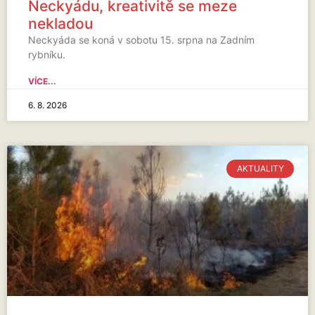
Neckyádu, kreativitě se meze
nekladou
Neckyáda se koná v sobotu 15. srpna na Zadním
rybníku.
VÍCE...
6. 8. 2026
AKTUALITY