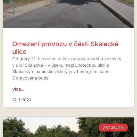
Omezení provozu v části Skalecké
ulice
Od úterý 21. července začne oprava povrchu vozovky
v ulici Skalecká – v úseku mezi Lhoteckou ulicí a
Skaleckým náměstím, který je v havarijním stavu.
Opravována bude
VÍCE...
22. 7. 2026
AKTUALITY