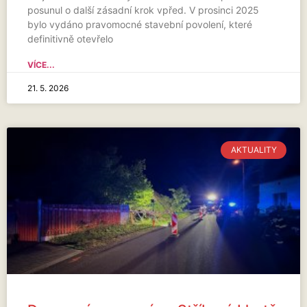
posunul o další zásadní krok vpřed. V prosinci 2025
bylo vydáno pravomocné stavební povolení, které
definitivně otevřelo
VÍCE...
21. 5. 2026
AKTUALITY