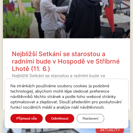
Nejbližší Setkání se starostou a
radními bude v Hospodě ve Stříbrné
Lhotě (11. 6.)
Nejbližší Setkání se starostou a radními bude ve
Stříbrné Lhotě.
Na stránkách používáme soubory cookies (a podobné
technologie), abychom mohli lépe sledovat preference
VÍCE...
návštěvníků těchto stránek a podle toho webové stránky
optimalizovat a zlepšovat. Slouží především pro poskytování
15. 5. 2026
funkcí sociálních médií a analýze naší návštěvnosti.
Přijmout vše
Odmítnout
Nastavení
AKTUALITY