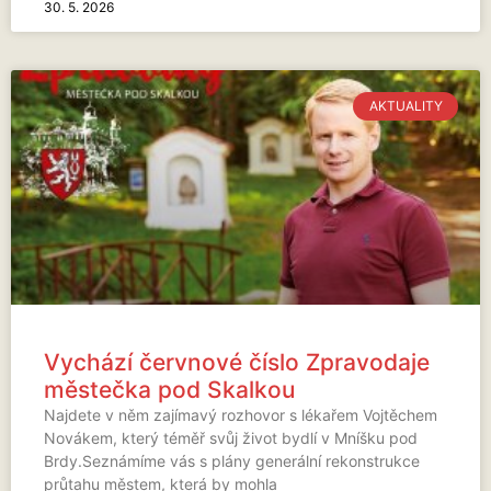
30. 5. 2026
AKTUALITY
Vychází červnové číslo Zpravodaje
městečka pod Skalkou
Najdete v něm zajímavý rozhovor s lékařem Vojtěchem
Novákem, který téměř svůj život bydlí v Mníšku pod
Brdy.Seznámíme vás s plány generální rekonstrukce
průtahu městem, která by mohla