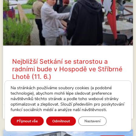
Nejbližší Setkání se starostou a
radními bude v Hospodě ve Stříbrné
Lhotě (11. 6.)
Nejbližší Setkání se starostou a radními bude ve
Na stránkách používáme soubory cookies (a podobné
Stříbrné Lhotě.
technologie), abychom mohli lépe sledovat preference
návštěvníků těchto stránek a podle toho webové stránky
VÍCE...
optimalizovat a zlepšovat. Slouží především pro poskytování
funkcí sociálních médií a analýze naší návštěvnosti.
15. 5. 2026
Přijmout vše
Odmítnout
Nastavení