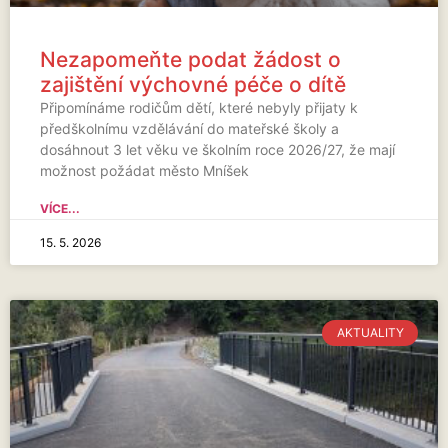
Nezapomeňte podat žádost o
zajištění výchovné péče o dítě
Připomínáme rodičům dětí, které nebyly přijaty k
předškolnímu vzdělávání do mateřské školy a
dosáhnout 3 let věku ve školním roce 2026/27, že mají
možnost požádat město Mníšek
VÍCE...
15. 5. 2026
AKTUALITY