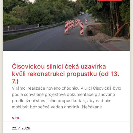
Čisovickou silnici čeká uzavírka
kvůli rekonstrukci propustku (od 13.
7.)
V rámci realizace nového chodníku v ulici Čisovická bylo
podle schválené projektové dokumentace plánováno
prodloužení stávajícího propustku tak, aby nad ním
mohl být bezpečně veden chodník. Nečekané
VÍCE...
22. 7. 2026