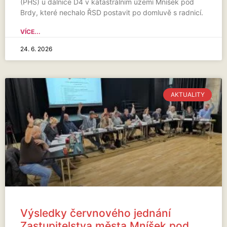
(PHS) u dálnice D4 v katastrálním území Mníšek pod
Brdy, které nechalo ŘSD postavit po domluvě s radnicí.
VÍCE...
24. 6. 2026
AKTUALITY
Výsledky červnového jednání
Zastupitelstva města Mníšek pod