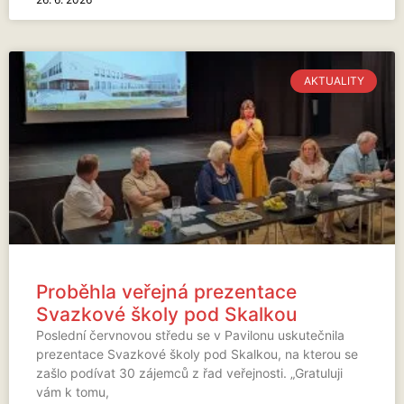
AKTUALITY
Proběhla veřejná prezentace
Svazkové školy pod Skalkou
Poslední červnovou středu se v Pavilonu uskutečnila
prezentace Svazkové školy pod Skalkou, na kterou se
zašlo podívat 30 zájemců z řad veřejnosti. „Gratuluji
vám k tomu,