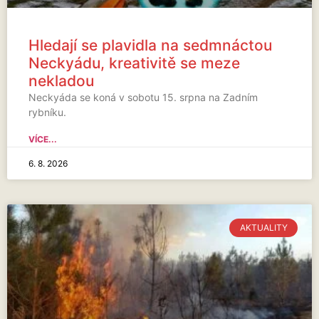
Hledají se plavidla na sedmnáctou
Neckyádu, kreativitě se meze
nekladou
Neckyáda se koná v sobotu 15. srpna na Zadním
rybníku.
VÍCE...
6. 8. 2026
AKTUALITY