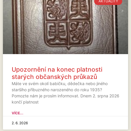
AKTUALITY
Upozornění na konec platnosti
starých občanských průkazů
Máte ve svém okolí babičku, dědečka nebo jiného
staršího příbuzného narozeného do roku 1935?
Pomozte nám je prosím informovat. Dnem 2. srpna 2026
končí platnost
VÍCE...
2. 6. 2026