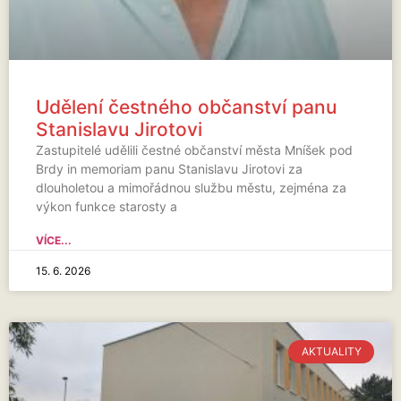
Udělení čestného občanství panu
Stanislavu Jirotovi
Zastupitelé udělili čestné občanství města Mníšek pod
Brdy in memoriam panu Stanislavu Jirotovi za
dlouholetou a mimořádnou službu městu, zejména za
výkon funkce starosty a
VÍCE...
15. 6. 2026
AKTUALITY