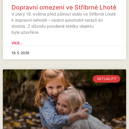
Dopravní omezení ve Stříbrné Lhotě
V úterý 19. května před půlnocí došlo ve Stříbrné Lhotě
k dopravní nehodě – osobní automobil narazil do
stodoly. Z důvodu porušené statiky objektu
byla uzavřena
VÍCE...
19. 5. 2026
AKTUALITY