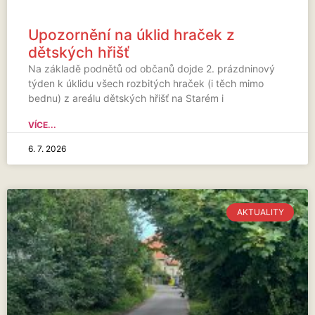
Upozornění na úklid hraček z
dětských hřišť
Na základě podnětů od občanů dojde 2. prázdninový
týden k úklidu všech rozbitých hraček (i těch mimo
bednu) z areálu dětských hřišť na Starém i
VÍCE...
6. 7. 2026
AKTUALITY