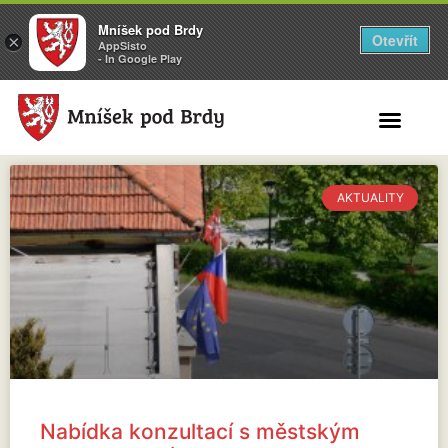
Mníšek pod Brdy
Otevřít
×
AppSisto
- In Google Play
Search for:
AKTUALITY
Nabídka konzultací s městským