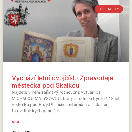
AKTUALITY
Vychází letní dvojčíslo Zpravodaje
městečka pod Skalkou
Najdete v něm zajímavý rozhovor s výtvarnicí
MICHALOU MATYSOVOU, který s rodinou bydlí již 19 let
v Mníšku pod Brdy.Přinášíme informaci o instalaci
fotovoltaických panelů na
VÍCE...
26. 6. 2026