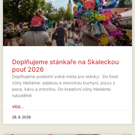
Doplňujeme stánkaře na Skaleckou
pouť 2026
Doplňujeme poslední volná místa pro stánky: Do food
zóny hledáme: asijskou a mexickou kuchyni, pizzu z
pece, kávu a zmrzlinu. Do kreativní zóny hledáme:
rukodělné
VÍCE...
28. 6. 2026