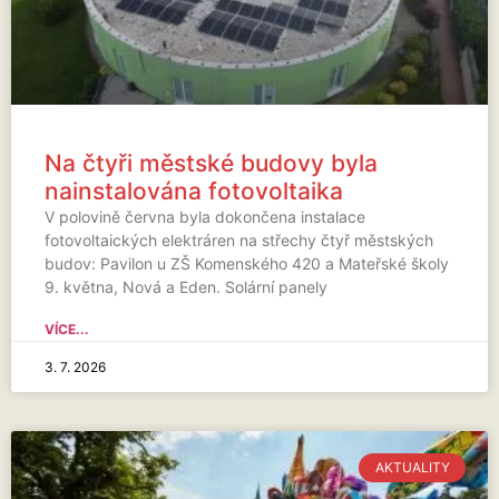
Na čtyři městské budovy byla
nainstalována fotovoltaika
V polovině června byla dokončena instalace
fotovoltaických elektráren na střechy čtyř městských
budov: Pavilon u ZŠ Komenského 420 a Mateřské školy
9. května, Nová a Eden. Solární panely
VÍCE...
3. 7. 2026
AKTUALITY