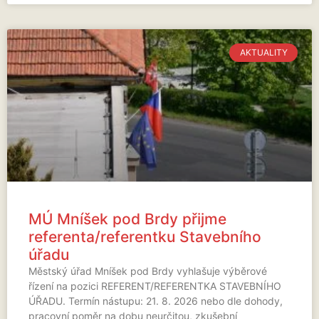
AKTUALITY
MÚ Mníšek pod Brdy přijme
referenta/referentku Stavebního
úřadu
Městský úřad Mníšek pod Brdy vyhlašuje výběrové
řízení na pozici REFERENT/REFERENTKA STAVEBNÍHO
ÚŘADU. Termín nástupu: 21. 8. 2026 nebo dle dohody,
pracovní poměr na dobu neurčitou, zkušební