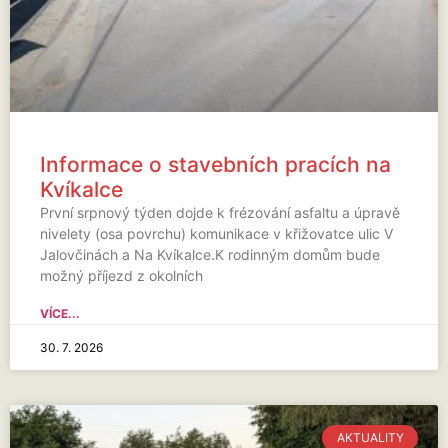
Informace o stavebních pracích na
Kvíkalce
První srpnový týden dojde k frézování asfaltu a úpravě
nivelety (osa povrchu) komunikace v křižovatce ulic V
Jalovčinách a Na Kvíkalce.K rodinným domům bude
možný příjezd z okolních
VÍCE...
30. 7. 2026
AKTUALITY