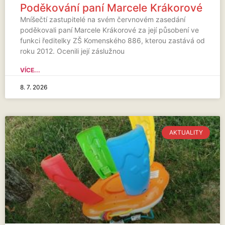
Poděkování paní Marcele Krákorové
Mníšečtí zastupitelé na svém červnovém zasedání
poděkovali paní Marcele Krákorové za její působení ve
funkci ředitelky ZŠ Komenského 886, kterou zastává od
roku 2012. Ocenili její záslužnou
VÍCE...
8. 7. 2026
AKTUALITY