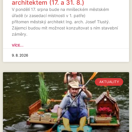
architektem (17. a 31. 8.)
V pondělí 17. srpna bude na mníšeckém městském
úřadě (v zasedací místnosti v 1. patře)
přítomen městský architekt Ing. arch. Josef Tlustý.
Zájemci budou mít možnost konzultovat s ním stavební
záměry.
VÍCE...
9. 8. 2026
AKTUALITY