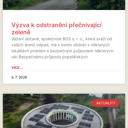
Výzva k odstranění přečnívající
zeleně
Vážení občané, společnost BOS s. r. o., která sváží od
vašich domů odpad, má v tomto období v některých
lokalitách problém s bezpečným průjezdem některých
ulic.Bezpečnému průjezdu popelářských
VÍCE...
5. 7. 2026
AKTUALITY