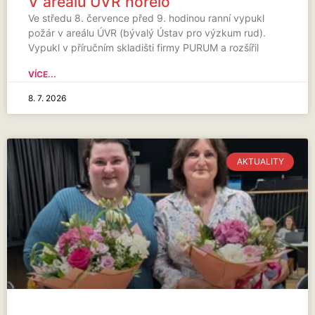
V areálu ÚVR hořelo
Ve středu 8. července před 9. hodinou ranní vypukl
požár v areálu ÚVR (bývalý Ústav pro výzkum rud).
Vypukl v příručním skladišti firmy PURUM a rozšířil
VÍCE...
8. 7. 2026
AKTUALITY