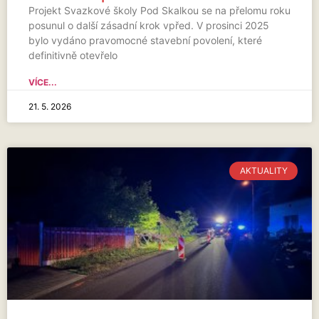
Projekt Svazkové školy Pod Skalkou se na přelomu roku
posunul o další zásadní krok vpřed. V prosinci 2025
bylo vydáno pravomocné stavební povolení, které
definitivně otevřelo
VÍCE...
21. 5. 2026
AKTUALITY