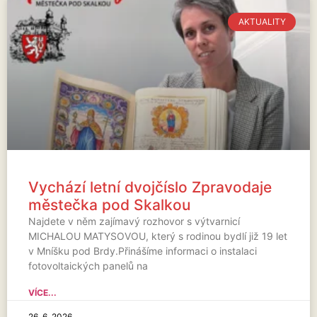
AKTUALITY
Vychází letní dvojčíslo Zpravodaje
městečka pod Skalkou
Najdete v něm zajímavý rozhovor s výtvarnicí
MICHALOU MATYSOVOU, který s rodinou bydlí již 19 let
v Mníšku pod Brdy.Přinášíme informaci o instalaci
fotovoltaických panelů na
VÍCE...
26. 6. 2026