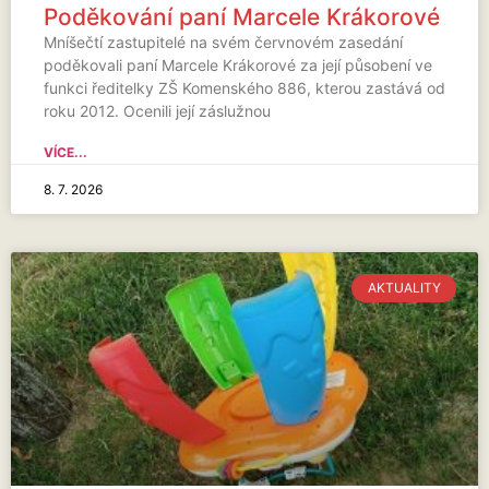
Poděkování paní Marcele Krákorové
Mníšečtí zastupitelé na svém červnovém zasedání
poděkovali paní Marcele Krákorové za její působení ve
funkci ředitelky ZŠ Komenského 886, kterou zastává od
roku 2012. Ocenili její záslužnou
VÍCE...
8. 7. 2026
AKTUALITY