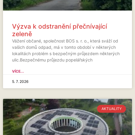
Výzva k odstranění přečnívající
zeleně
Vážení občané, společnost BOS s. r. o., která sváží od
vašich domů odpad, má v tomto období v některých
lokalitách problém s bezpečným průjezdem některých
ulic.Bezpečnému průjezdu popelářských
VÍCE...
5. 7. 2026
AKTUALITY