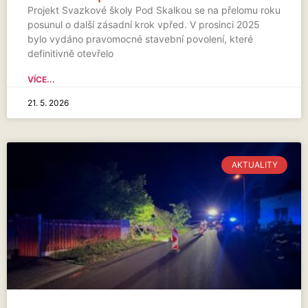
Projekt Svazkové školy Pod Skalkou se na přelomu roku
posunul o další zásadní krok vpřed. V prosinci 2025
bylo vydáno pravomocné stavební povolení, které
definitivně otevřelo
VÍCE...
21. 5. 2026
AKTUALITY