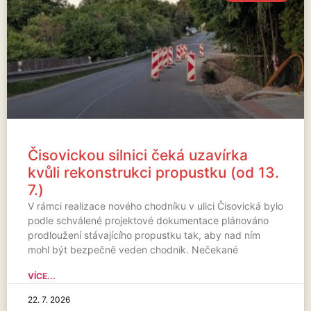
Čisovickou silnici čeká uzavírka
kvůli rekonstrukci propustku (od 13.
7.)
V rámci realizace nového chodníku v ulici Čisovická bylo
podle schválené projektové dokumentace plánováno
prodloužení stávajícího propustku tak, aby nad ním
mohl být bezpečně veden chodník. Nečekané
VÍCE...
22. 7. 2026