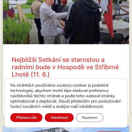
Nejbližší Setkání se starostou a
radními bude v Hospodě ve Stříbrné
Lhotě (11. 6.)
Nejbližší Setkání se starostou a radními bude ve
Na stránkách používáme soubory cookies (a podobné
Stříbrné Lhotě.
technologie), abychom mohli lépe sledovat preference
návštěvníků těchto stránek a podle toho webové stránky
VÍCE...
optimalizovat a zlepšovat. Slouží především pro poskytování
funkcí sociálních médií a analýze naší návštěvnosti.
15. 5. 2026
Přijmout vše
Odmítnout
Nastavení