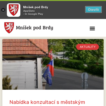
Mníšek pod Brdy
Otevřít
×
AppSisto
- In Google Play
Search for:
AKTUALITY
Nabídka konzultací s městským