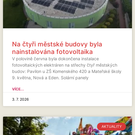
Na čtyři městské budovy byla
nainstalována fotovoltaika
V polovině června byla dokončena instalace
fotovoltaických elektráren na střechy čtyř městských
budov: Pavilon u ZŠ Komenského 420 a Mateřské školy
9. května, Nová a Eden. Solární panely
VÍCE...
3. 7. 2026
AKTUALITY