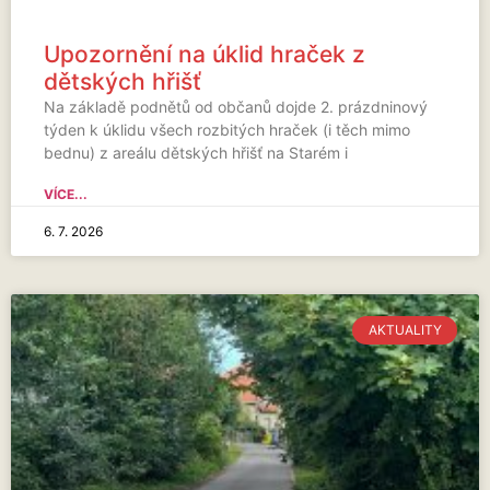
Upozornění na úklid hraček z
dětských hřišť
Na základě podnětů od občanů dojde 2. prázdninový
týden k úklidu všech rozbitých hraček (i těch mimo
bednu) z areálu dětských hřišť na Starém i
VÍCE...
6. 7. 2026
AKTUALITY