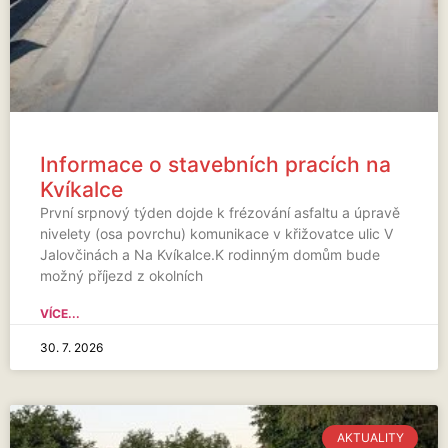
Informace o stavebních pracích na
Kvíkalce
První srpnový týden dojde k frézování asfaltu a úpravě
nivelety (osa povrchu) komunikace v křižovatce ulic V
Jalovčinách a Na Kvíkalce.K rodinným domům bude
možný příjezd z okolních
VÍCE...
30. 7. 2026
AKTUALITY