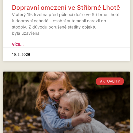
Dopravní omezení ve Stříbrné Lhotě
V úterý 19. května před půlnocí došlo ve Stříbrné Lhotě
k dopravní nehodě – osobní automobil narazil do
stodoly. Z důvodu porušené statiky objektu
byla uzavřena
VÍCE...
19. 5. 2026
AKTUALITY