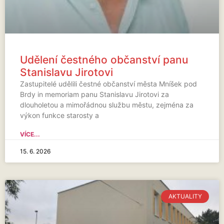
Udělení čestného občanství panu
Stanislavu Jirotovi
Zastupitelé udělili čestné občanství města Mníšek pod
Brdy in memoriam panu Stanislavu Jirotovi za
dlouholetou a mimořádnou službu městu, zejména za
výkon funkce starosty a
VÍCE...
15. 6. 2026
AKTUALITY