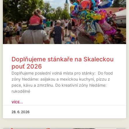
Doplňujeme stánkaře na Skaleckou
pouť 2026
Doplňujeme poslední volná místa pro stánky: Do food
zóny hledáme: asijskou a mexickou kuchyni, pizzu z
pece, kávu a zmrzlinu. Do kreativní zóny hledáme:
rukodělné
VÍCE...
28. 6. 2026