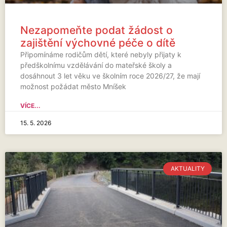
Nezapomeňte podat žádost o
zajištění výchovné péče o dítě
Připomínáme rodičům dětí, které nebyly přijaty k
předškolnímu vzdělávání do mateřské školy a
dosáhnout 3 let věku ve školním roce 2026/27, že mají
možnost požádat město Mníšek
VÍCE...
15. 5. 2026
AKTUALITY