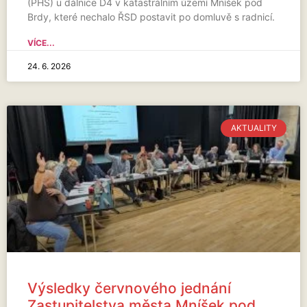
(PHS) u dálnice D4 v katastrálním území Mníšek pod
Brdy, které nechalo ŘSD postavit po domluvě s radnicí.
VÍCE...
24. 6. 2026
AKTUALITY
Výsledky červnového jednání
Zastupitelstva města Mníšek pod