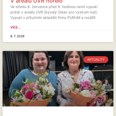
V areálu ÚVR hořelo
Ve středu 8. července před 9. hodinou ranní vypukl
požár v areálu ÚVR (bývalý Ústav pro výzkum rud).
Vypukl v příručním skladišti firmy PURUM a rozšířil
VÍCE...
8. 7. 2026
AKTUALITY