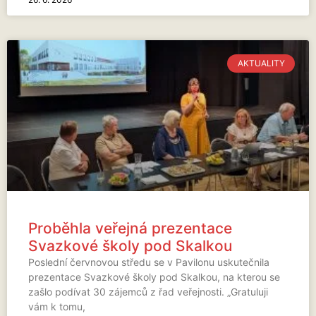
AKTUALITY
Proběhla veřejná prezentace
Svazkové školy pod Skalkou
Poslední červnovou středu se v Pavilonu uskutečnila
prezentace Svazkové školy pod Skalkou, na kterou se
zašlo podívat 30 zájemců z řad veřejnosti. „Gratuluji
vám k tomu,