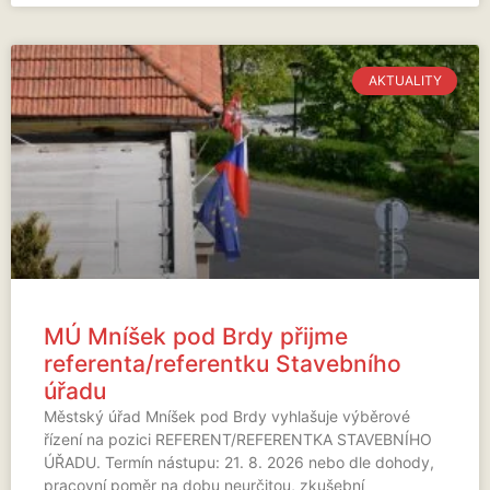
AKTUALITY
MÚ Mníšek pod Brdy přijme
referenta/referentku Stavebního
úřadu
Městský úřad Mníšek pod Brdy vyhlašuje výběrové
řízení na pozici REFERENT/REFERENTKA STAVEBNÍHO
ÚŘADU. Termín nástupu: 21. 8. 2026 nebo dle dohody,
pracovní poměr na dobu neurčitou, zkušební