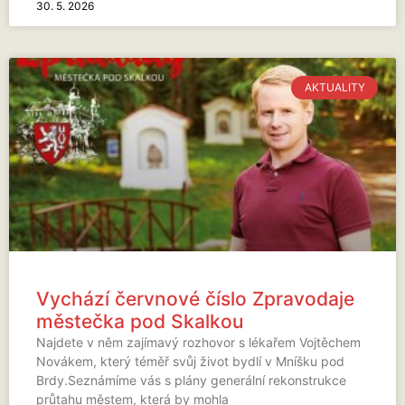
30. 5. 2026
AKTUALITY
Vychází červnové číslo Zpravodaje
městečka pod Skalkou
Najdete v něm zajímavý rozhovor s lékařem Vojtěchem
Novákem, který téměř svůj život bydlí v Mníšku pod
Brdy.Seznámíme vás s plány generální rekonstrukce
průtahu městem, která by mohla