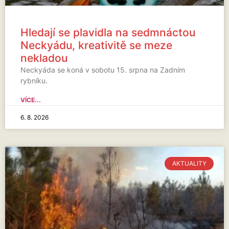
Hledají se plavidla na sedmnáctou
Neckyádu, kreativitě se meze
nekladou
Neckyáda se koná v sobotu 15. srpna na Zadním
rybníku.
VÍCE...
6. 8. 2026
AKTUALITY