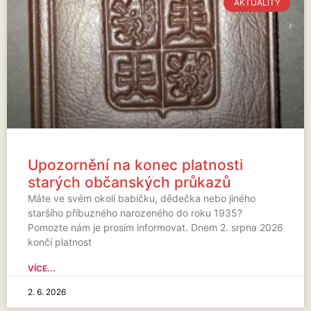
AKTUALITY
Upozornění na konec platnosti
starých občanských průkazů
Máte ve svém okolí babičku, dědečka nebo jiného
staršího příbuzného narozeného do roku 1935?
Pomozte nám je prosím informovat. Dnem 2. srpna 2026
končí platnost
VÍCE...
2. 6. 2026