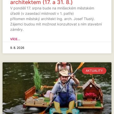
architektem (17. a 31. 8.)
V pondělí 17. srpna bude na mníšeckém městském
úřadě (v zasedací místnosti v 1. patře)
přítomen městský architekt Ing. arch. Josef Tlustý.
Zájemci budou mít možnost konzultovat s ním stavební
záměry.
VÍCE...
9. 8. 2026
AKTUALITY