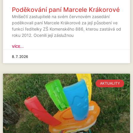
Poděkování paní Marcele Krákorové
Mníšečtí zastupitelé na svém červnovém zasedání
poděkovali paní Marcele Krákorové za její působení ve
funkci ředitelky ZŠ Komenského 886, kterou zastává od
roku 2012. Ocenili její záslužnou
VÍCE...
8. 7. 2026
AKTUALITY