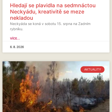
Hledají se plavidla na sedmnáctou
Neckyádu, kreativitě se meze
nekladou
Neckyáda se koná v sobotu 15. srpna na Zadním
rybníku.
VÍCE...
6. 8. 2026
AKTUALITY