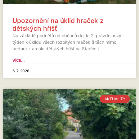
Upozornění na úklid hraček z
dětských hřišť
Na základě podnětů od občanů dojde 2. prázdninový
týden k úklidu všech rozbitých hraček (i těch mimo
bednu) z areálu dětských hřišť na Starém i
VÍCE...
6. 7. 2026
AKTUALITY