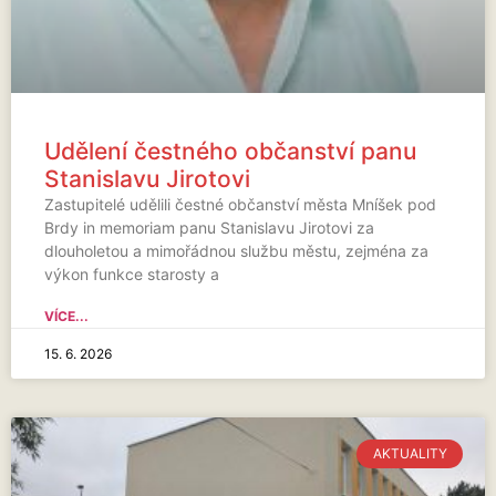
Udělení čestného občanství panu
Stanislavu Jirotovi
Zastupitelé udělili čestné občanství města Mníšek pod
Brdy in memoriam panu Stanislavu Jirotovi za
dlouholetou a mimořádnou službu městu, zejména za
výkon funkce starosty a
VÍCE...
15. 6. 2026
AKTUALITY