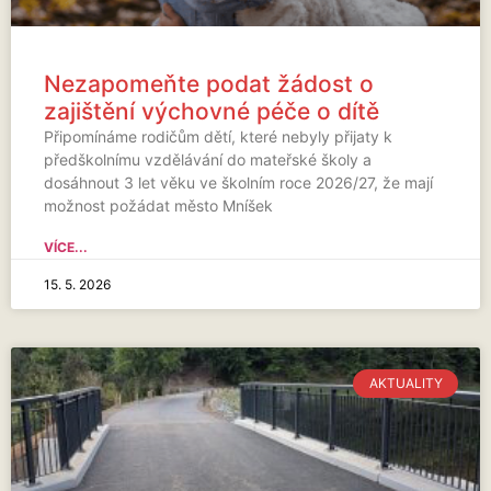
Nezapomeňte podat žádost o
zajištění výchovné péče o dítě
Připomínáme rodičům dětí, které nebyly přijaty k
předškolnímu vzdělávání do mateřské školy a
dosáhnout 3 let věku ve školním roce 2026/27, že mají
možnost požádat město Mníšek
VÍCE...
15. 5. 2026
AKTUALITY