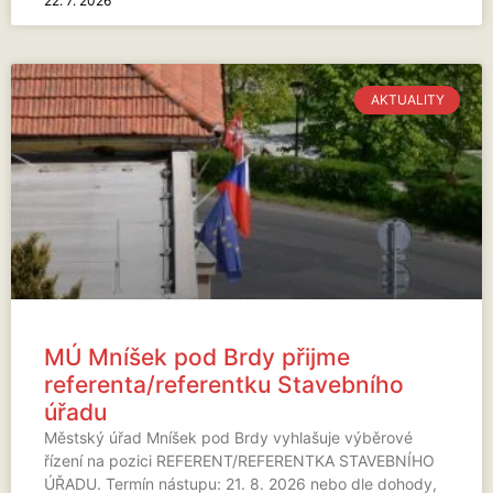
22. 7. 2026
AKTUALITY
MÚ Mníšek pod Brdy přijme
referenta/referentku Stavebního
úřadu
Městský úřad Mníšek pod Brdy vyhlašuje výběrové
řízení na pozici REFERENT/REFERENTKA STAVEBNÍHO
ÚŘADU. Termín nástupu: 21. 8. 2026 nebo dle dohody,