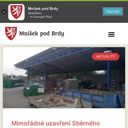
Mníšek pod Brdy
Otevřít
×
AppSisto
- In Google Play
Search for:
AKTUALITY
Mimořádné uzavření Sběrného