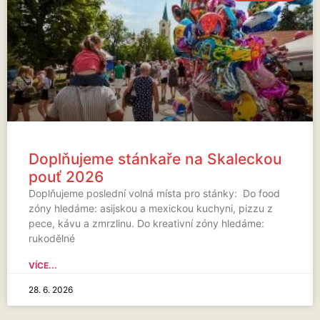
Doplňujeme stánkaře na Skaleckou
pouť 2026
Doplňujeme poslední volná místa pro stánky: Do food
zóny hledáme: asijskou a mexickou kuchyni, pizzu z
pece, kávu a zmrzlinu. Do kreativní zóny hledáme:
rukodělné
VÍCE...
28. 6. 2026