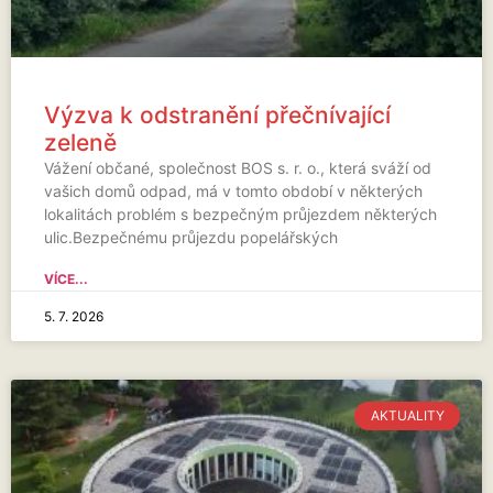
Výzva k odstranění přečnívající
zeleně
Vážení občané, společnost BOS s. r. o., která sváží od
vašich domů odpad, má v tomto období v některých
lokalitách problém s bezpečným průjezdem některých
ulic.Bezpečnému průjezdu popelářských
VÍCE...
5. 7. 2026
AKTUALITY