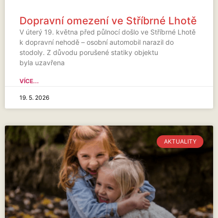
Dopravní omezení ve Stříbrné Lhotě
V úterý 19. května před půlnocí došlo ve Stříbrné Lhotě
k dopravní nehodě – osobní automobil narazil do
stodoly. Z důvodu porušené statiky objektu
byla uzavřena
VÍCE...
19. 5. 2026
AKTUALITY