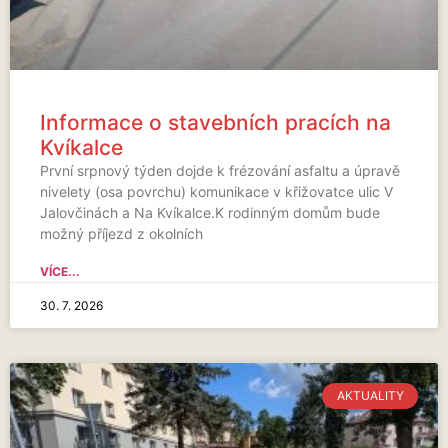
Informace o stavebních pracích na
Kvíkalce
První srpnový týden dojde k frézování asfaltu a úpravě
nivelety (osa povrchu) komunikace v křižovatce ulic V
Jalovčinách a Na Kvíkalce.K rodinným domům bude
možný příjezd z okolních
VÍCE...
30. 7. 2026
AKTUALITY