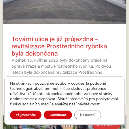
Tovární ulice je již průjezdná –
revitalizace Prostředního rybníka
byla dokončena
V pátek 15. května 2026 byly dokončeny práce na
opravě hráze a mostu Prostředního rybníka. Po dvou
letech byla dokončena revitalizace Prostředního
rybníka (byl vypuštěn od roku
Na stránkách používáme soubory cookies (a podobné
technologie), abychom mohli lépe sledovat preference
VÍCE...
návštěvníků těchto stránek a podle toho webové stránky
optimalizovat a zlepšovat. Slouží především pro poskytování
15. 5. 2026
funkcí sociálních médií a analýze naší návštěvnosti.
Přijmout vše
Odmítnout
Nastavení
AKTUALITY