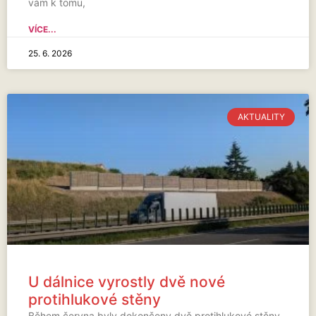
vám k tomu,
VÍCE...
25. 6. 2026
AKTUALITY
U dálnice vyrostly dvě nové
protihlukové stěny
Během června byly dokončeny dvě protihlukové stěny