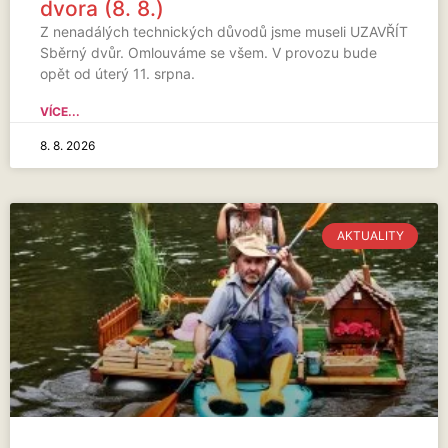
dvora (8. 8.)
Z nenadálých technických důvodů jsme museli UZAVŘÍT
Sběrný dvůr. Omlouváme se všem. V provozu bude
opět od úterý 11. srpna.
VÍCE...
8. 8. 2026
AKTUALITY