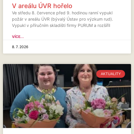
V areálu ÚVR hořelo
Ve středu 8. července před 9. hodinou ranní vypukl
požár v areálu ÚVR (bývalý Ústav pro výzkum rud).
Vypukl v příručním skladišti firmy PURUM a rozšířil
VÍCE...
8. 7. 2026
AKTUALITY