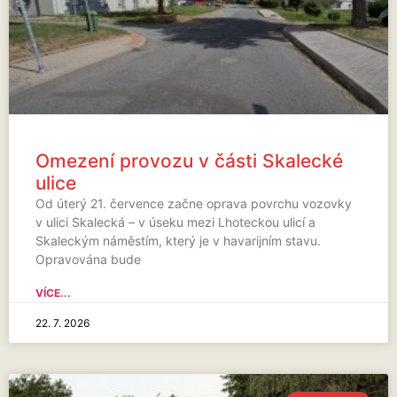
Omezení provozu v části Skalecké
ulice
Od úterý 21. července začne oprava povrchu vozovky
v ulici Skalecká – v úseku mezi Lhoteckou ulicí a
Skaleckým náměstím, který je v havarijním stavu.
Opravována bude
VÍCE...
22. 7. 2026