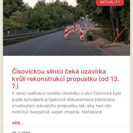
AKTUALITY
Čisovickou silnici čeká uzavírka
kvůli rekonstrukci propustku (od 13.
7.)
V rámci realizace nového chodníku v ulici Čisovická bylo
podle schválené projektové dokumentace plánováno
prodloužení stávajícího propustku tak, aby nad ním
mohl být bezpečně veden chodník. Nečekané
VÍCE...