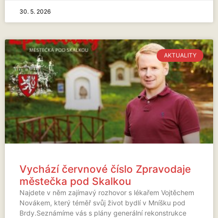
30. 5. 2026
AKTUALITY
Vychází červnové číslo Zpravodaje
městečka pod Skalkou
Najdete v něm zajímavý rozhovor s lékařem Vojtěchem
Novákem, který téměř svůj život bydlí v Mníšku pod
Brdy.Seznámíme vás s plány generální rekonstrukce