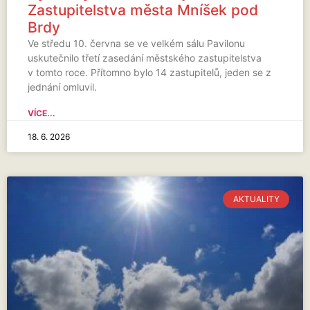
Zastupitelstva města Mníšek pod
Brdy
Ve středu 10. června se ve velkém sálu Pavilonu
uskutečnilo třetí zasedání městského zastupitelstva
v tomto roce. Přítomno bylo 14 zastupitelů, jeden se z
jednání omluvil.
VÍCE...
18. 6. 2026
AKTUALITY