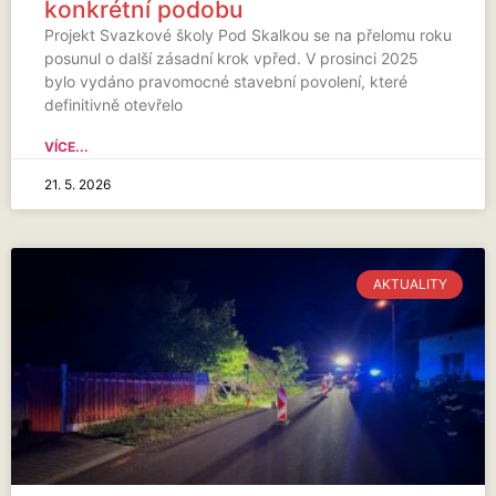
konkrétní podobu
Projekt Svazkové školy Pod Skalkou se na přelomu roku
posunul o další zásadní krok vpřed. V prosinci 2025
bylo vydáno pravomocné stavební povolení, které
definitivně otevřelo
VÍCE...
21. 5. 2026
AKTUALITY