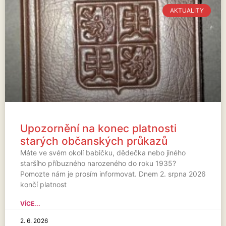
AKTUALITY
Upozornění na konec platnosti
starých občanských průkazů
Máte ve svém okolí babičku, dědečka nebo jiného
staršího příbuzného narozeného do roku 1935?
Pomozte nám je prosím informovat. Dnem 2. srpna 2026
končí platnost
VÍCE...
2. 6. 2026