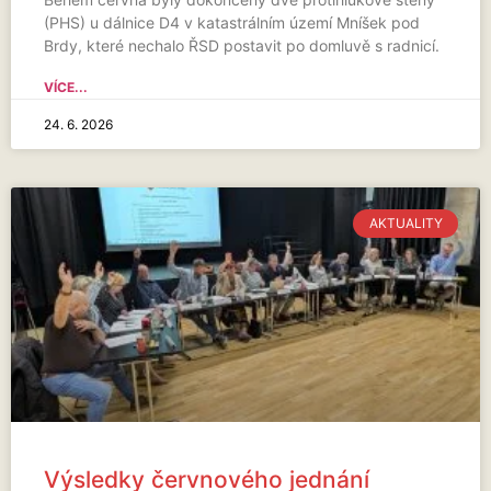
(PHS) u dálnice D4 v katastrálním území Mníšek pod
Brdy, které nechalo ŘSD postavit po domluvě s radnicí.
VÍCE...
24. 6. 2026
AKTUALITY
Výsledky červnového jednání