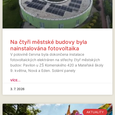
Na čtyři městské budovy byla
nainstalována fotovoltaika
V polovině června byla dokončena instalace
fotovoltaických elektráren na střechy čtyř městských
budov: Pavilon u ZŠ Komenského 420 a Mateřské školy
9. května, Nová a Eden. Solární panely
VÍCE...
3. 7. 2026
AKTUALITY