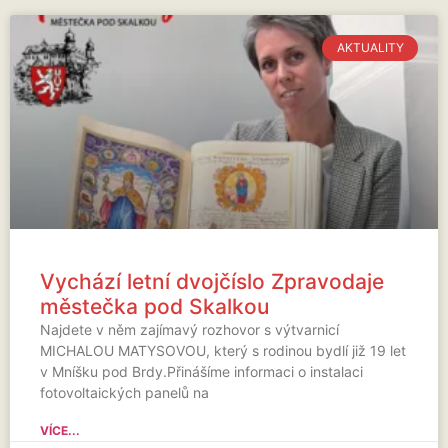
AKTUALITY
Vychází letní dvojčíslo Zpravodaje
městečka pod Skalkou
Najdete v něm zajímavý rozhovor s výtvarnicí
MICHALOU MATYSOVOU, který s rodinou bydlí již 19 let
v Mníšku pod Brdy.Přinášíme informaci o instalaci
fotovoltaických panelů na
VÍCE...