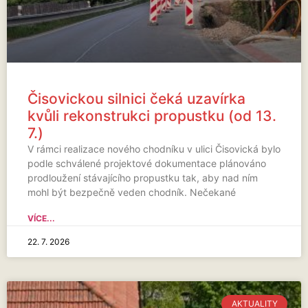
Čisovickou silnici čeká uzavírka
kvůli rekonstrukci propustku (od 13.
7.)
V rámci realizace nového chodníku v ulici Čisovická bylo
podle schválené projektové dokumentace plánováno
prodloužení stávajícího propustku tak, aby nad ním
mohl být bezpečně veden chodník. Nečekané
VÍCE...
22. 7. 2026
AKTUALITY