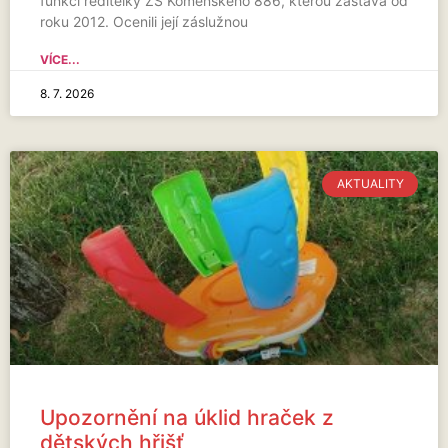
funkci ředitelky ZŠ Komenského 886, kterou zastává od
roku 2012. Ocenili její záslužnou
VÍCE...
8. 7. 2026
AKTUALITY
Upozornění na úklid hraček z
dětských hřišť