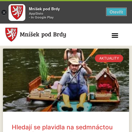
Mníšek pod Brdy
Otevřít
×
AppSisto
- In Google Play
Search for:
AKTUALITY
Hledají se plavidla na sedmnáctou