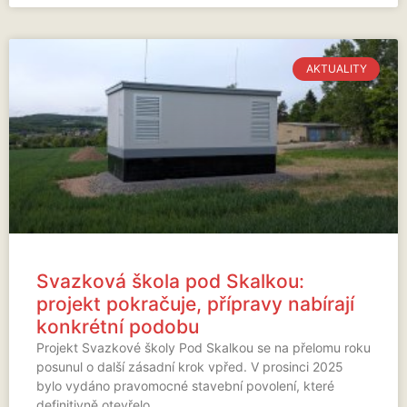
AKTUALITY
Svazková škola pod Skalkou:
projekt pokračuje, přípravy nabírají
konkrétní podobu
Projekt Svazkové školy Pod Skalkou se na přelomu roku
posunul o další zásadní krok vpřed. V prosinci 2025
bylo vydáno pravomocné stavební povolení, které
definitivně otevřelo