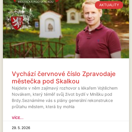
AKTUALITY
Vychází červnové číslo Zpravodaje
městečka pod Skalkou
Najdete v něm zajímavý rozhovor s lékařem Vojtěchem
Novákem, který téměř svůj život bydlí v Mníšku pod
Brdy.Seznámíme vás s plány generální rekonstrukce
průtahu městem, která by mohla
VÍCE...
29. 5. 2026