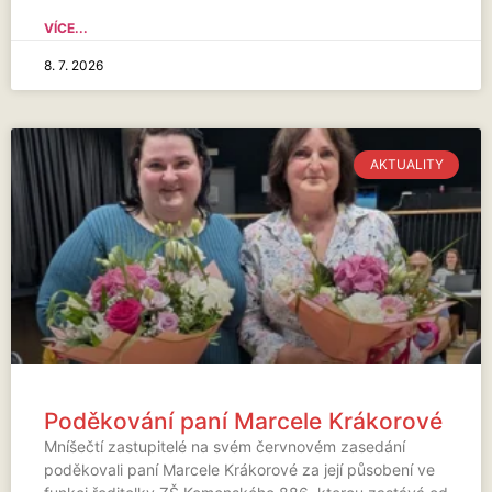
VÍCE...
8. 7. 2026
AKTUALITY
Poděkování paní Marcele Krákorové
Mníšečtí zastupitelé na svém červnovém zasedání
poděkovali paní Marcele Krákorové za její působení ve