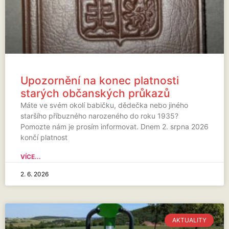
Upozornění na konec platnosti
starých občanských průkazů
Máte ve svém okolí babičku, dědečka nebo jiného
staršího příbuzného narozeného do roku 1935?
Pomozte nám je prosím informovat. Dnem 2. srpna 2026
končí platnost
VÍCE...
2. 6. 2026
AKTUALITY