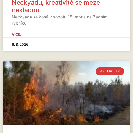
Neckyádu, kreativitě se meze
nekladou
Neckyáda se koná v sobotu 15. srpna na Zadním
rybníku.
VÍCE...
6. 8. 2026
AKTUALITY