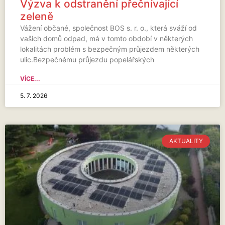
Výzva k odstranění přečnívající
zeleně
Vážení občané, společnost BOS s. r. o., která sváží od
vašich domů odpad, má v tomto období v některých
lokalitách problém s bezpečným průjezdem některých
ulic.Bezpečnému průjezdu popelářských
VÍCE...
5. 7. 2026
AKTUALITY