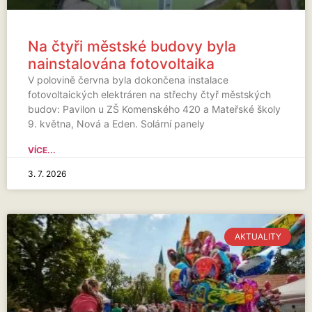
Na čtyři městské budovy byla
nainstalována fotovoltaika
V polovině června byla dokončena instalace
fotovoltaických elektráren na střechy čtyř městských
budov: Pavilon u ZŠ Komenského 420 a Mateřské školy
9. května, Nová a Eden. Solární panely
VÍCE...
3. 7. 2026
AKTUALITY