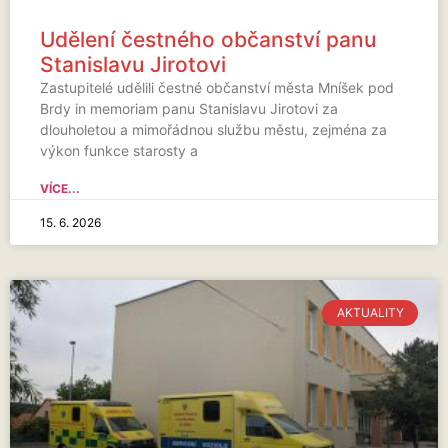
Udělení čestného občanství panu
Stanislavu Jirotovi
Zastupitelé udělili čestné občanství města Mníšek pod
Brdy in memoriam panu Stanislavu Jirotovi za
dlouholetou a mimořádnou službu městu, zejména za
výkon funkce starosty a
VÍCE...
15. 6. 2026
AKTUALITY