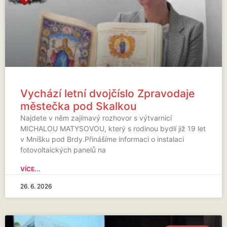
Vychází letní dvojčíslo Zpravodaje
městečka pod Skalkou
Najdete v něm zajímavý rozhovor s výtvarnicí
MICHALOU MATYSOVOU, který s rodinou bydlí již 19 let
v Mníšku pod Brdy.Přinášíme informaci o instalaci
fotovoltaických panelů na
VÍCE...
26. 6. 2026