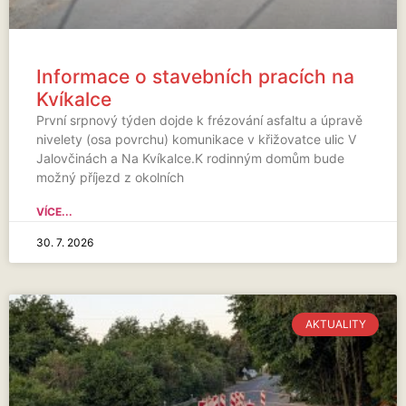
Informace o stavebních pracích na
Kvíkalce
První srpnový týden dojde k frézování asfaltu a úpravě
nivelety (osa povrchu) komunikace v křižovatce ulic V
Jalovčinách a Na Kvíkalce.K rodinným domům bude
možný příjezd z okolních
VÍCE...
30. 7. 2026
AKTUALITY