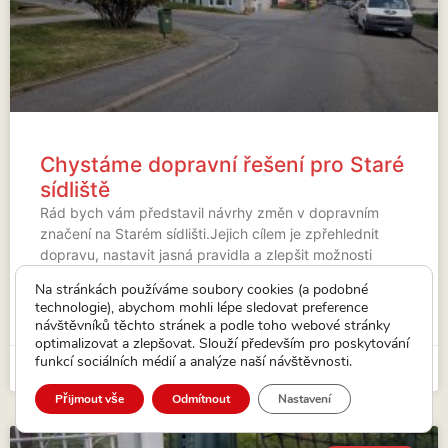
Chystáme dopravní řešení pro Staré
sídliště
Rád bych vám představil návrhy změn v dopravním
značení na Starém sídlišti.Jejich cílem je zpřehlednit
dopravu, nastavit jasná pravidla a zlepšit možnosti
parkování.Přibližně v polovině letošního roku bychom
Na stránkách používáme soubory cookies (a podobné
rádi (v závislosti na
technologie), abychom mohli lépe sledovat preference
návštěvníků těchto stránek a podle toho webové stránky
VÍCE...
optimalizovat a zlepšovat. Slouží především pro poskytování
funkcí sociálních médií a analýze naší návštěvnosti.
7. 5. 2026
Přijmout vše
Odmítnout
Nastavení