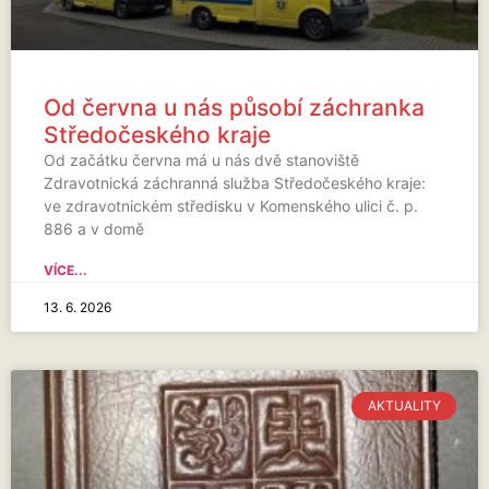
Od června u nás působí záchranka
Středočeského kraje
Od začátku června má u nás dvě stanoviště
Zdravotnická záchranná služba Středočeského kraje:
ve zdravotnickém středisku v Komenského ulici č. p.
886 a v domě
VÍCE...
13. 6. 2026
AKTUALITY