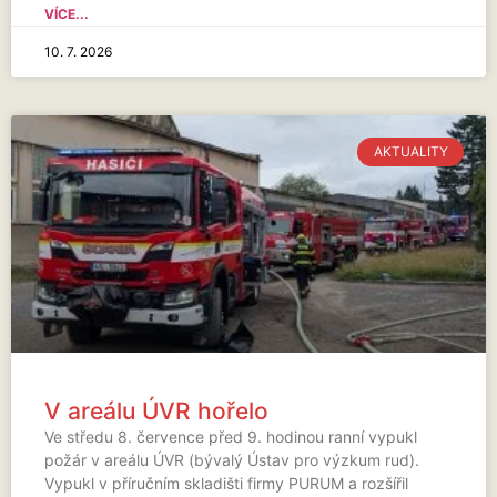
VÍCE...
10. 7. 2026
AKTUALITY
V areálu ÚVR hořelo
Ve středu 8. července před 9. hodinou ranní vypukl
požár v areálu ÚVR (bývalý Ústav pro výzkum rud).
Vypukl v příručním skladišti firmy PURUM a rozšířil