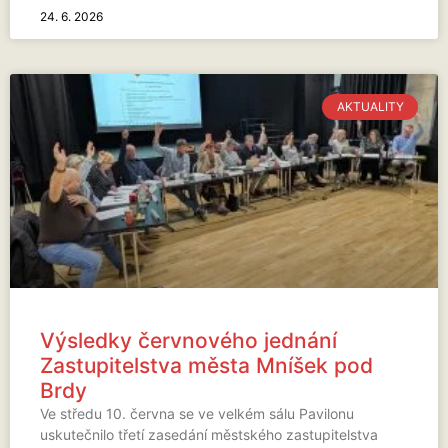
24. 6. 2026
AKTUALITY
Výsledky červnového jednání
Zastupitelstva města Mníšek pod
Brdy
Ve středu 10. června se ve velkém sálu Pavilonu
uskutečnilo třetí zasedání městského zastupitelstva