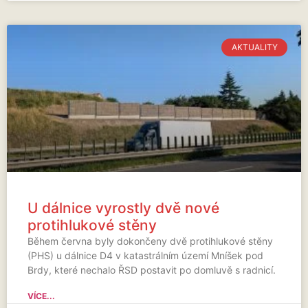
AKTUALITY
U dálnice vyrostly dvě nové
protihlukové stěny
Během června byly dokončeny dvě protihlukové stěny
(PHS) u dálnice D4 v katastrálním území Mníšek pod
Brdy, které nechalo ŘSD postavit po domluvě s radnicí.
VÍCE...