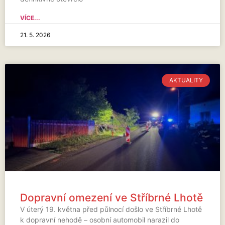
VÍCE...
21. 5. 2026
AKTUALITY
Dopravní omezení ve Stříbrné Lhotě
V úterý 19. května před půlnocí došlo ve Stříbrné Lhotě
k dopravní nehodě – osobní automobil narazil do