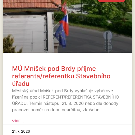
MÚ Mníšek pod Brdy přijme
referenta/referentku Stavebního
úřadu
Městský úřad Mníšek pod Brdy vyhlašuje výběrové
řízení na pozici REFERENT/REFERENTKA STAVEBNÍHO
ÚŘADU. Termín nástupu: 21. 8. 2026 nebo dle dohody,
pracovní poměr na dobu neurčitou, zkušební
VÍCE...
21. 7. 2026