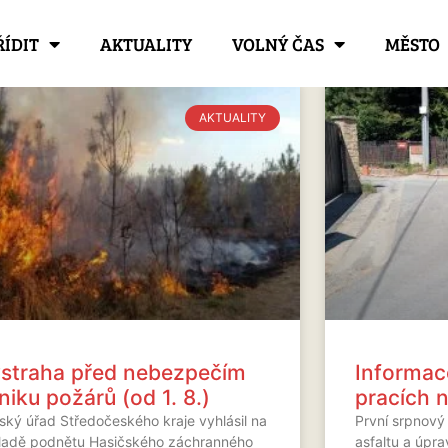
ŘÍDIT
AKTUALITY
VOLNÝ ČAS
MĚSTO
AKTUALITY
straha před nebezpečím
Informac
niku požárů (od 1. 8.)
pracích n
jský úřad Středočeského kraje vyhlásil na
První srpnový
ladě podnětu Hasičského záchranného
asfaltu a úpra