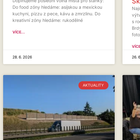
Sk
Doplňujeme poslední volná místa pro stánky:
Do food zóny hledáme: asijskou a mexickou
Naj
kuchyni, pizzu z pece, kávu a zmrzlinu. Do
výt
kreativní zóny hledáme: rukodělné
s ro
Brdy
VÍCE...
fot
VÍCE
28. 6. 2026
26. 
AKTUALITY