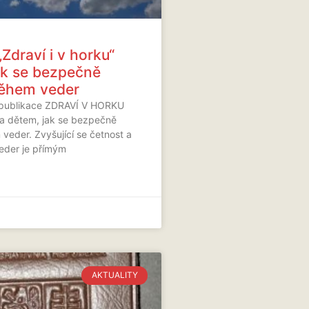
„Zdraví i v horku“
jak se bezpečně
ěhem veder
 publikace ZDRAVÍ V HORKU
 a dětem, jak se bezpečně
veder. Zvyšující se četnost a
veder je přímým
AKTUALITY