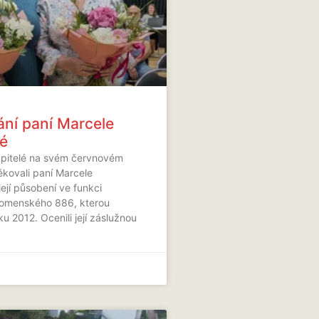
ní paní Marcele
é
upitelé na svém červnovém
kovali paní Marcele
ejí působení ve funkci
Komenského 886, kterou
u 2012. Ocenili její záslužnou