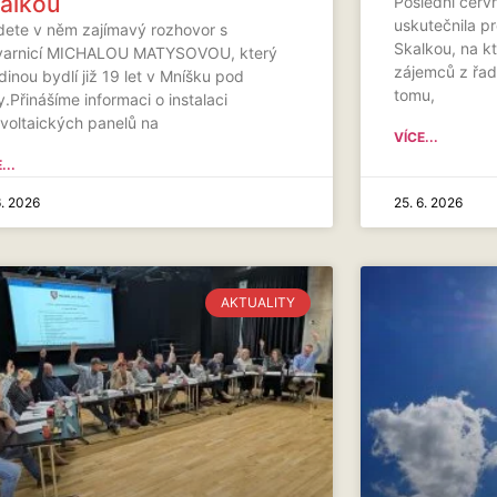
alkou
Poslední červ
uskutečnila p
dete v něm zajímavý rozhovor s
Skalkou, na k
varnicí MICHALOU MATYSOVOU, který
zájemců z řad 
dinou bydlí již 19 let v Mníšku pod
tomu,
.Přinášíme informaci o instalaci
ovoltaických panelů na
VÍCE...
...
6. 2026
25. 6. 2026
AKTUALITY