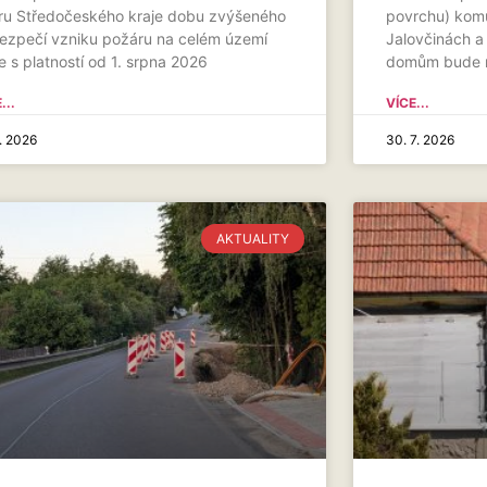
ru Středočeského kraje dobu zvýšeného
povrchu) komu
ezpečí vzniku požáru na celém území
Jalovčinách a
e s platností od 1. srpna 2026
domům bude m
...
VÍCE...
7. 2026
30. 7. 2026
AKTUALITY