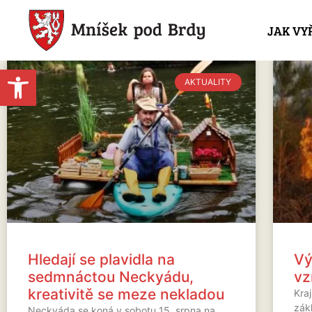
JAK VY
Open toolbar
AKTUALITY
Hledají se plavidla na
Vý
sedmnáctou Neckyádu,
vz
kreativitě se meze nekladou
Kra
zák
Neckyáda se koná v sobotu 15. srpna na