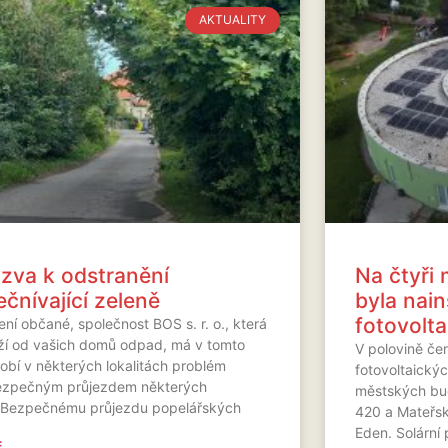
AKTUALITY
zva k odstranění
Na čtyři
ečnívající zeleně
byla nai
fotovolta
ní občané, společnost BOS s. r. o., která
ží od vašich domů odpad, má v tomto
V polovině če
obí v některých lokalitách problém
fotovoltaickýc
ezpečným průjezdem některých
městských bu
c.Bezpečnému průjezdu popelářských
420 a Mateřsk
Eden. Solární
...