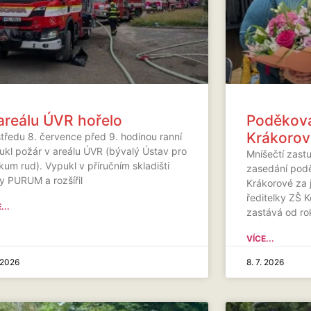
areálu ÚVR hořelo
Poděková
Krákorov
středu 8. července před 9. hodinou ranní
ukl požár v areálu ÚVR (bývalý Ústav pro
Mníšečtí zast
um rud). Vypukl v příručním skladišti
zasedání podě
my PURUM a rozšířil
Krákorové za j
ředitelky ZŠ 
...
zastává od rok
VÍCE...
. 2026
8. 7. 2026