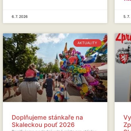
6. 7. 2026
5. 7
AKTUALITY
Doplňujeme stánkaře na
Vy
Skaleckou pouť 2026
Zp