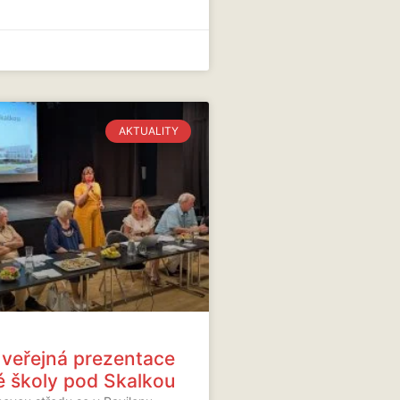
AKTUALITY
 veřejná prezentace
 školy pod Skalkou