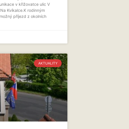
nikace v křižovatce ulic V
 Na Kvíkalce.K rodinným
ožný příjezd z okolních
AKTUALITY