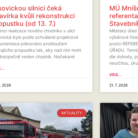
sovickou silnici čeká
MÚ Mníše
avírka kvůli rekonstrukci
referent
opustku (od 13. 7.)
Stavební
mci realizace nového chodníku v ulici
Městský úřad 
ovická bylo podle schválené projektové
výběrové říze
umentace plánováno prodloužení
pozici REFE
vajícího propustku tak, aby nad ním mohl
ÚŘADU. Termín
 bezpečně veden chodník. Nečekané
dle dohody, 
neurčitou, zk
...
VÍCE...
7. 2026
21. 7. 2026
AKTUALITY