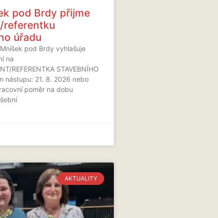
k pod Brdy přijme
a/referentku
ho úřadu
Mníšek pod Brdy vyhlašuje
ní na
RENT/REFERENTKA STAVEBNÍHO
 nástupu: 21. 8. 2026 nebo
pracovní poměr na dobu
ušební
AKTUALITY