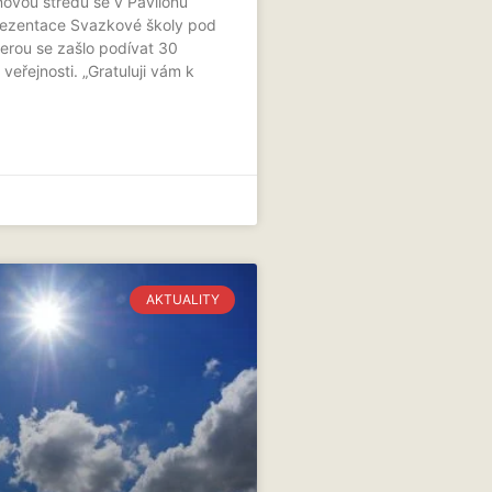
novou středu se v Pavilonu
rezentace Svazkové školy pod
terou se zašlo podívat 30
veřejnosti. „Gratuluji vám k
AKTUALITY