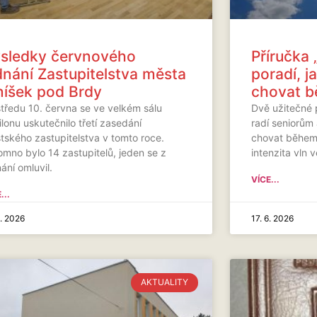
sledky červnového
Příručka 
dnání Zastupitelstva města
poradí, 
íšek pod Brdy
chovat b
středu 10. června se ve velkém sálu
Dvě užitečné
lonu uskutečnilo třetí zasedání
radí seniorům
tského zastupitelstva v tomto roce.
chovat během 
omno bylo 14 zastupitelů, jeden se z
intenzita vln 
ání omluvil.
VÍCE...
...
6. 2026
17. 6. 2026
AKTUALITY