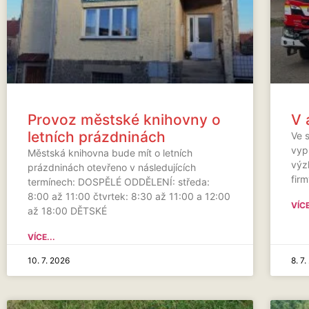
Provoz městské knihovny o
V 
letních prázdninách
Ve 
vyp
Městská knihovna bude mít o letních
výzk
prázdninách otevřeno v následujících
fir
termínech: DOSPĚLÉ ODDĚLENÍ: středa:
8:00 až 11:00 čtvrtek: 8:30 až 11:00 a 12:00
VÍCE
až 18:00 DĚTSKÉ
VÍCE...
10. 7. 2026
8. 7