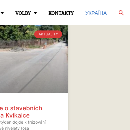
VOLBY
KONTAKTY
УКРАЇНА
AKTUALITY
e o stavebních
a Kvíkalce
 týden dojde k frézování
vě nivelety (osa