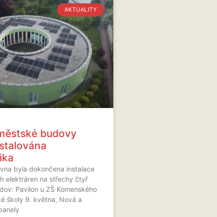
AKTUALITY
 městské budovy
nstalována
ika
rvna byla dokončena instalace
h elektráren na střechy čtyř
dov: Pavilon u ZŠ Komenského
é školy 9. května, Nová a
 panely