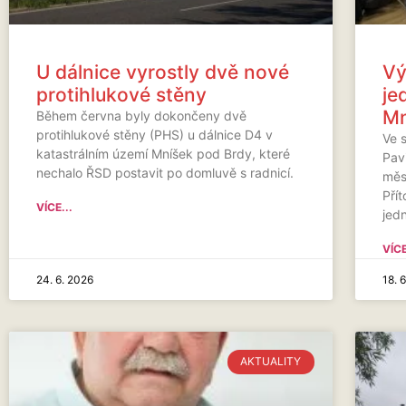
U dálnice vyrostly dvě nové
Vý
protihlukové stěny
je
Mn
Během června byly dokončeny dvě
protihlukové stěny (PHS) u dálnice D4 v
Ve 
katastrálním území Mníšek pod Brdy, které
Pavi
nechalo ŘSD postavit po domluvě s radnicí.
měs
Přít
VÍCE...
jedn
VÍCE
24. 6. 2026
18. 
AKTUALITY