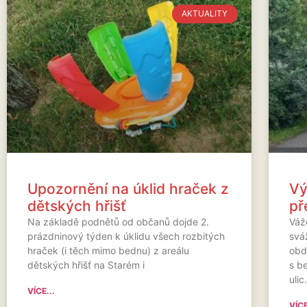
AKTUALITY
Upozornění na úklid hraček z
Vý
dětských hřišť
př
Na základě podnětů od občanů dojde 2.
Váže
prázdninový týden k úklidu všech rozbitých
svá
hraček (i těch mimo bednu) z areálu
obd
dětských hřišť na Starém i
s b
uli
VÍCE...
VÍCE