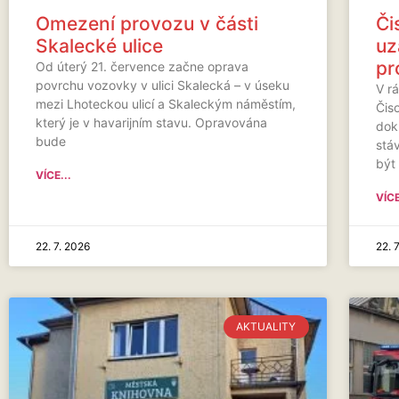
Omezení provozu v části
Či
Skalecké ulice
uz
pr
Od úterý 21. července začne oprava
povrchu vozovky v ulici Skalecká – v úseku
V rá
mezi Lhoteckou ulicí a Skaleckým náměstím,
Čis
který je v havarijním stavu. Opravována
dok
bude
stá
být
VÍCE...
VÍCE
22. 7. 2026
22. 
AKTUALITY