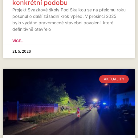
konkrétní podobu
Projekt Svazkové školy Pod Skalkou se na přelomu roku
posunul o další zásadní krok vpřed. V prosinci 2025
bylo vydáno pravomocné stavební povolení, které
definitivně otevřelo
VÍCE...
21. 5. 2026
AKTUALITY