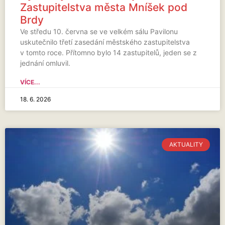
Zastupitelstva města Mníšek pod
Brdy
Ve středu 10. června se ve velkém sálu Pavilonu
uskutečnilo třetí zasedání městského zastupitelstva
v tomto roce. Přítomno bylo 14 zastupitelů, jeden se z
jednání omluvil.
VÍCE...
18. 6. 2026
AKTUALITY