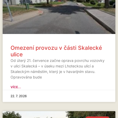
Omezení provozu v části Skalecké
ulice
Od úterý 21. července začne oprava povrchu vozovky
v ulici Skalecká – v úseku mezi Lhoteckou ulicí a
Skaleckým náměstím, který je v havarijním stavu.
Opravována bude
VÍCE...
22. 7. 2026