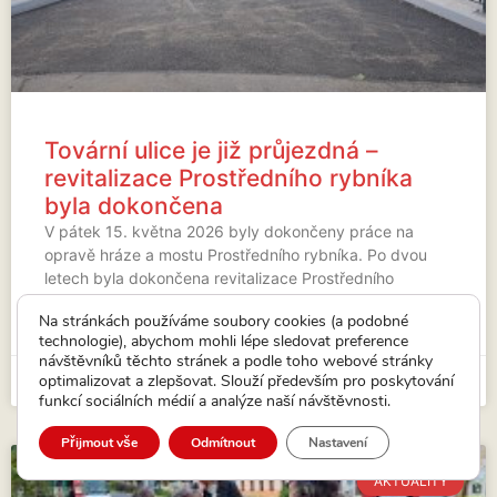
Tovární ulice je již průjezdná –
revitalizace Prostředního rybníka
byla dokončena
V pátek 15. května 2026 byly dokončeny práce na
opravě hráze a mostu Prostředního rybníka. Po dvou
letech byla dokončena revitalizace Prostředního
rybníka (byl vypuštěn od roku
Na stránkách používáme soubory cookies (a podobné
technologie), abychom mohli lépe sledovat preference
VÍCE...
návštěvníků těchto stránek a podle toho webové stránky
optimalizovat a zlepšovat. Slouží především pro poskytování
15. 5. 2026
funkcí sociálních médií a analýze naší návštěvnosti.
Přijmout vše
Odmítnout
Nastavení
AKTUALITY