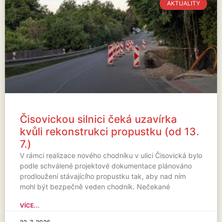
AKTUALITY
Čisovickou silnici čeká uzavírka
kvůli rekonstrukci propustku (od 13.
7.)
V rámci realizace nového chodníku v ulici Čisovická bylo
podle schválené projektové dokumentace plánováno
prodloužení stávajícího propustku tak, aby nad ním
mohl být bezpečně veden chodník. Nečekané
VÍCE...