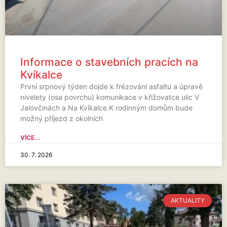
Informace o stavebních pracích na
Kvíkalce
První srpnový týden dojde k frézování asfaltu a úpravě
nivelety (osa povrchu) komunikace v křižovatce ulic V
Jalovčinách a Na Kvíkalce.K rodinným domům bude
možný příjezd z okolních
VÍCE...
30. 7. 2026
AKTUALITY