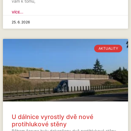
vám k tomu,
VÍCE...
25. 6. 2026
AKTUALITY
U dálnice vyrostly dvě nové
protihlukové stěny
Během června byly dokončeny dvě protihlukové stěny