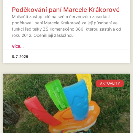
Poděkování paní Marcele Krákorové
Mníšečtí zastupitelé na svém červnovém zasedání
poděkovali paní Marcele Krákorové za její působení ve
funkci ředitelky ZŠ Komenského 886, kterou zastává od
roku 2012. Ocenili její záslužnou
VÍCE...
8. 7. 2026
AKTUALITY