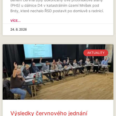
(PHS) u dálnice D4 v katastrálním území Mníšek pod
Brdy, které nechalo ŘSD postavit po domluvě s radnicí.
VÍCE...
24. 6. 2026
AKTUALITY
Výsledky červnového jednání