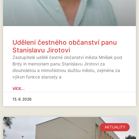
Udělení čestného občanství panu
Stanislavu Jirotovi
Zastupitelé udělili čestné občanství města Mníšek pod
Brdy in memoriam panu Stanislavu Jirotovi za
dlouholetou a mimořádnou službu městu, zejména za
výkon funkce starosty a
VÍCE...
15. 6. 2026
AKTUALITY