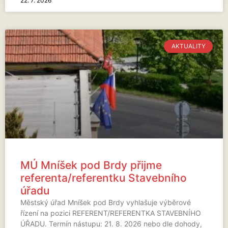
22. 7. 2026
AKTUALITY
MÚ Mníšek pod Brdy přijme
referenta/referentku Stavebního
úřadu
Městský úřad Mníšek pod Brdy vyhlašuje výběrové
řízení na pozici REFERENT/REFERENTKA STAVEBNÍHO
ÚŘADU. Termín nástupu: 21. 8. 2026 nebo dle dohody,