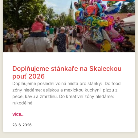
Doplňujeme stánkaře na Skaleckou
pouť 2026
Doplňujeme poslední volná místa pro stánky: Do food
zóny hledáme: asijskou a mexickou kuchyni, pizzu z
pece, kávu a zmrzlinu. Do kreativní zóny hledáme:
rukodělné
VÍCE...
28. 6. 2026