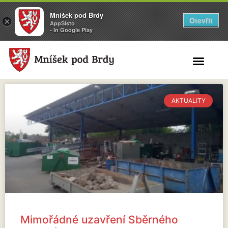
Mníšek pod Brdy
Otevřít
×
AppSisto
- In Google Play
Search for:
AKTUALITY
Mimořádné uzavření Sběrného