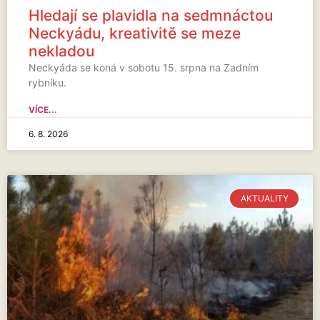
Hledají se plavidla na sedmnáctou
Neckyádu, kreativitě se meze
nekladou
Neckyáda se koná v sobotu 15. srpna na Zadním
rybníku.
VÍCE...
6. 8. 2026
AKTUALITY