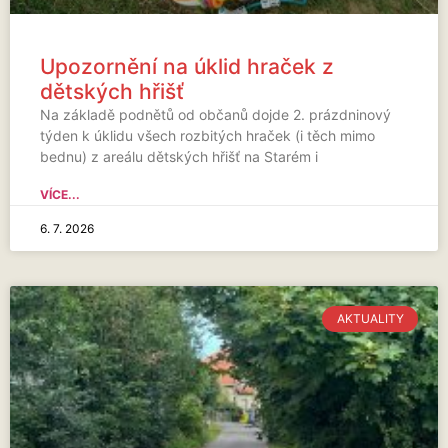
Upozornění na úklid hraček z
dětských hřišť
Na základě podnětů od občanů dojde 2. prázdninový
týden k úklidu všech rozbitých hraček (i těch mimo
bednu) z areálu dětských hřišť na Starém i
VÍCE...
6. 7. 2026
AKTUALITY