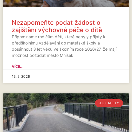
Nezapomeňte podat žádost o
zajištění výchovné péče o dítě
Připomínáme rodičům dětí, které nebyly přijaty k
předškolnímu vzdělávání do mateřské školy a
dosáhnout 3 let věku ve školním roce 2026/27, že mají
možnost požádat město Mníšek
VÍCE...
15. 5. 2026
AKTUALITY