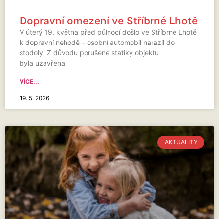
Dopravní omezení ve Stříbrné Lhotě
V úterý 19. května před půlnocí došlo ve Stříbrné Lhotě
k dopravní nehodě – osobní automobil narazil do
stodoly. Z důvodu porušené statiky objektu
byla uzavřena
VÍCE...
19. 5. 2026
AKTUALITY