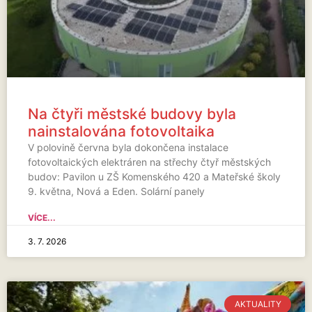
Na čtyři městské budovy byla
nainstalována fotovoltaika
V polovině června byla dokončena instalace
fotovoltaických elektráren na střechy čtyř městských
budov: Pavilon u ZŠ Komenského 420 a Mateřské školy
9. května, Nová a Eden. Solární panely
VÍCE...
3. 7. 2026
AKTUALITY