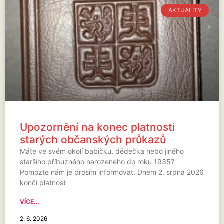
AKTUALITY
Upozornění na konec platnosti
starých občanských průkazů
Máte ve svém okolí babičku, dědečka nebo jiného
staršího příbuzného narozeného do roku 1935?
Pomozte nám je prosím informovat. Dnem 2. srpna 2026
končí platnost
VÍCE...
2. 6. 2026