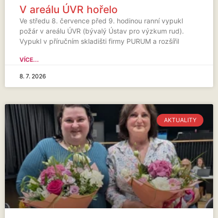
V areálu ÚVR hořelo
Ve středu 8. července před 9. hodinou ranní vypukl
požár v areálu ÚVR (bývalý Ústav pro výzkum rud).
Vypukl v příručním skladišti firmy PURUM a rozšířil
VÍCE...
8. 7. 2026
AKTUALITY