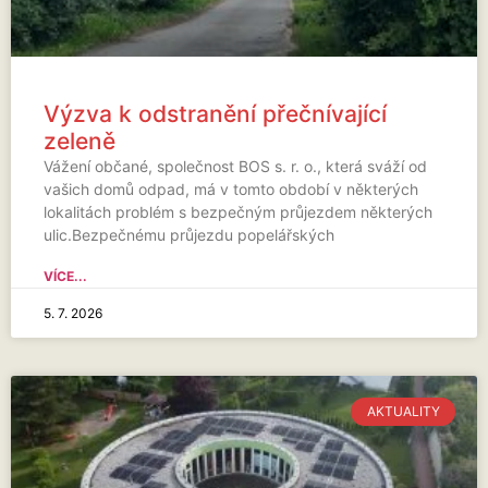
Výzva k odstranění přečnívající
zeleně
Vážení občané, společnost BOS s. r. o., která sváží od
vašich domů odpad, má v tomto období v některých
lokalitách problém s bezpečným průjezdem některých
ulic.Bezpečnému průjezdu popelářských
VÍCE...
5. 7. 2026
AKTUALITY