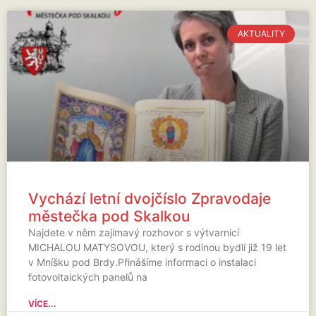
AKTUALITY
Vychází letní dvojčíslo Zpravodaje
městečka pod Skalkou
Najdete v něm zajímavý rozhovor s výtvarnicí
MICHALOU MATYSOVOU, který s rodinou bydlí již 19 let
v Mníšku pod Brdy.Přinášíme informaci o instalaci
fotovoltaických panelů na
VÍCE...