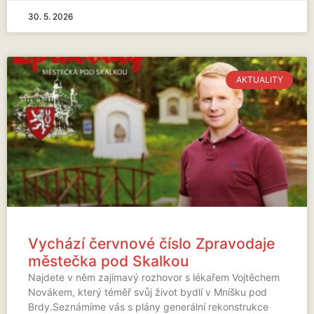
30. 5. 2026
AKTUALITY
Vychází červnové číslo Zpravodaje
městečka pod Skalkou
Najdete v něm zajímavý rozhovor s lékařem Vojtěchem
Novákem, který téměř svůj život bydlí v Mníšku pod
Brdy.Seznámíme vás s plány generální rekonstrukce