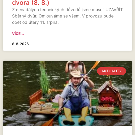
dvora (8. 8.)
Z nenadálých technických důvodů jsme museli UZAVŘÍT
Sběrný dvůr. Omlouváme se všem. V provozu bude
opět od úterý 11. srpna.
VÍCE...
8. 8. 2026
AKTUALITY