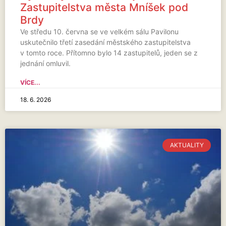
Zastupitelstva města Mníšek pod
Brdy
Ve středu 10. června se ve velkém sálu Pavilonu
uskutečnilo třetí zasedání městského zastupitelstva
v tomto roce. Přítomno bylo 14 zastupitelů, jeden se z
jednání omluvil.
VÍCE...
18. 6. 2026
AKTUALITY