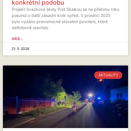
konkrétní podobu
Projekt Svazkové školy Pod Skalkou se na přelomu roku
posunul o další zásadní krok vpřed. V prosinci 2025
bylo vydáno pravomocné stavební povolení, které
definitivně otevřelo
VÍCE...
21. 5. 2026
AKTUALITY