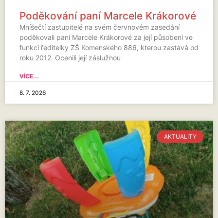
Poděkování paní Marcele Krákorové
Mníšečtí zastupitelé na svém červnovém zasedání
poděkovali paní Marcele Krákorové za její působení ve
funkci ředitelky ZŠ Komenského 886, kterou zastává od
roku 2012. Ocenili její záslužnou
VÍCE...
8. 7. 2026
AKTUALITY