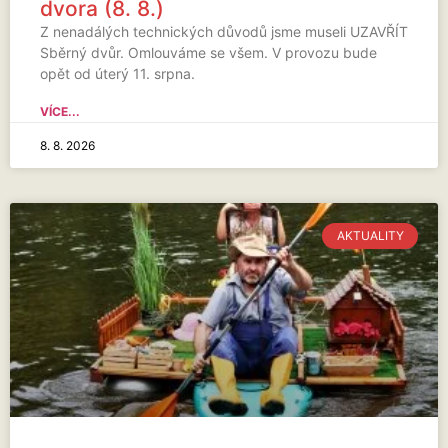
dvora (8. 8.)
Z nenadálých technických důvodů jsme museli UZAVŘÍT
Sběrný dvůr. Omlouváme se všem. V provozu bude
opět od úterý 11. srpna.
VÍCE...
8. 8. 2026
AKTUALITY