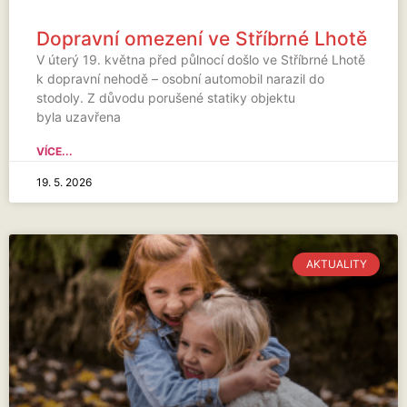
Dopravní omezení ve Stříbrné Lhotě
V úterý 19. května před půlnocí došlo ve Stříbrné Lhotě
k dopravní nehodě – osobní automobil narazil do
stodoly. Z důvodu porušené statiky objektu
byla uzavřena
VÍCE...
19. 5. 2026
AKTUALITY