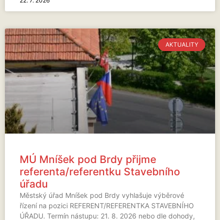
22. 7. 2026
AKTUALITY
MÚ Mníšek pod Brdy přijme
referenta/referentku Stavebního
úřadu
Městský úřad Mníšek pod Brdy vyhlašuje výběrové
řízení na pozici REFERENT/REFERENTKA STAVEBNÍHO
ÚŘADU. Termín nástupu: 21. 8. 2026 nebo dle dohody,