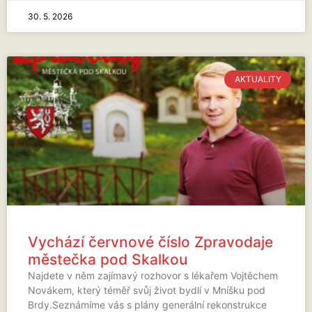
30. 5. 2026
AKTUALITY
Vychází červnové číslo Zpravodaje
městečka pod Skalkou
Najdete v něm zajímavý rozhovor s lékařem Vojtěchem
Novákem, který téměř svůj život bydlí v Mníšku pod
Brdy.Seznámíme vás s plány generální rekonstrukce