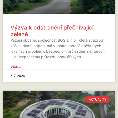
Výzva k odstranění přečnívající
zeleně
Vážení občané, společnost BOS s. r. o., která sváží od
vašich domů odpad, má v tomto období v některých
lokalitách problém s bezpečným průjezdem některých
ulic.Bezpečnému průjezdu popelářských
VÍCE...
5. 7. 2026
AKTUALITY