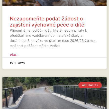
Nezapomeňte podat žádost o
zajištění výchovné péče o dítě
Připomínáme rodičům dětí, které nebyly přijaty k
předškolnímu vzdělávání do mateřské školy a
dosáhnout 3 let věku ve školním roce 2026/27, že mají
možnost požádat město Mníšek
VÍCE...
15. 5. 2026
AKTUALITY