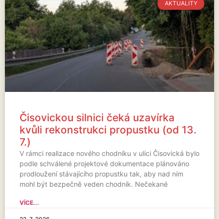
AKTUALITY
Čisovickou silnici čeká uzavírka
kvůli rekonstrukci propustku (od 13.
7.)
V rámci realizace nového chodníku v ulici Čisovická bylo
podle schválené projektové dokumentace plánováno
prodloužení stávajícího propustku tak, aby nad ním
mohl být bezpečně veden chodník. Nečekané
VÍCE...