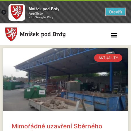
Mníšek pod Brdy
Otevřít
×
AppSisto
- In Google Play
Search for:
AKTUALITY
Mimořádné uzavření Sběrného