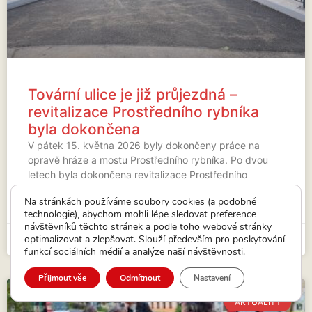
Tovární ulice je již průjezdná –
revitalizace Prostředního rybníka
byla dokončena
V pátek 15. května 2026 byly dokončeny práce na
opravě hráze a mostu Prostředního rybníka. Po dvou
letech byla dokončena revitalizace Prostředního
rybníka (byl vypuštěn od roku
Na stránkách používáme soubory cookies (a podobné
technologie), abychom mohli lépe sledovat preference
VÍCE...
návštěvníků těchto stránek a podle toho webové stránky
optimalizovat a zlepšovat. Slouží především pro poskytování
15. 5. 2026
funkcí sociálních médií a analýze naší návštěvnosti.
Přijmout vše
Odmítnout
Nastavení
AKTUALITY