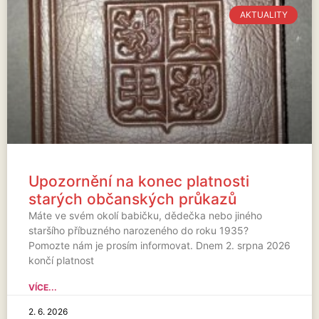
AKTUALITY
Upozornění na konec platnosti
starých občanských průkazů
Máte ve svém okolí babičku, dědečka nebo jiného
staršího příbuzného narozeného do roku 1935?
Pomozte nám je prosím informovat. Dnem 2. srpna 2026
končí platnost
VÍCE...
2. 6. 2026