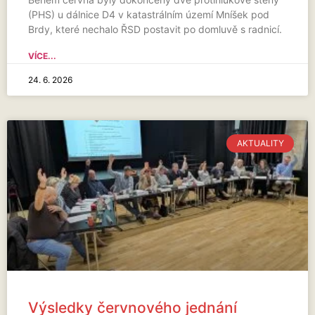
(PHS) u dálnice D4 v katastrálním území Mníšek pod
Brdy, které nechalo ŘSD postavit po domluvě s radnicí.
VÍCE...
24. 6. 2026
AKTUALITY
Výsledky červnového jednání