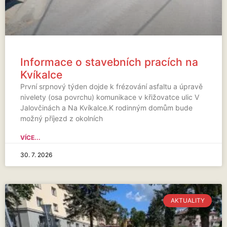
Informace o stavebních pracích na
Kvíkalce
První srpnový týden dojde k frézování asfaltu a úpravě
nivelety (osa povrchu) komunikace v křižovatce ulic V
Jalovčinách a Na Kvíkalce.K rodinným domům bude
možný příjezd z okolních
VÍCE...
30. 7. 2026
AKTUALITY