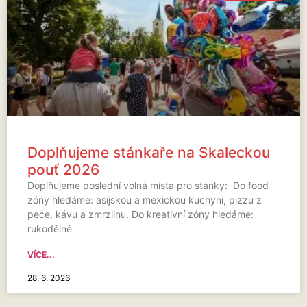
Doplňujeme stánkaře na Skaleckou
pouť 2026
Doplňujeme poslední volná místa pro stánky: Do food
zóny hledáme: asijskou a mexickou kuchyni, pizzu z
pece, kávu a zmrzlinu. Do kreativní zóny hledáme:
rukodělné
VÍCE...
28. 6. 2026