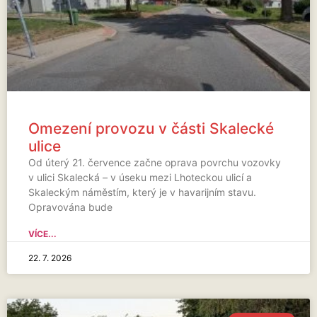
Omezení provozu v části Skalecké
ulice
Od úterý 21. července začne oprava povrchu vozovky
v ulici Skalecká – v úseku mezi Lhoteckou ulicí a
Skaleckým náměstím, který je v havarijním stavu.
Opravována bude
VÍCE...
22. 7. 2026