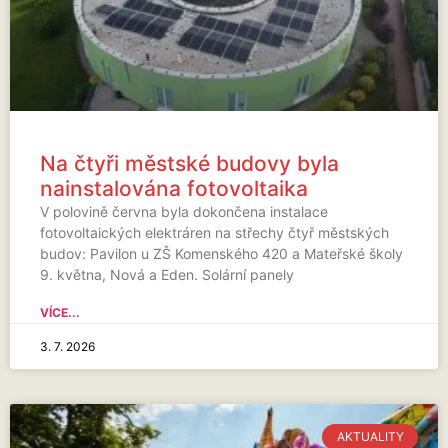
Na čtyři městské budovy byla
nainstalována fotovoltaika
V polovině června byla dokončena instalace
fotovoltaických elektráren na střechy čtyř městských
budov: Pavilon u ZŠ Komenského 420 a Mateřské školy
9. května, Nová a Eden. Solární panely
VÍCE...
3. 7. 2026
AKTUALITY