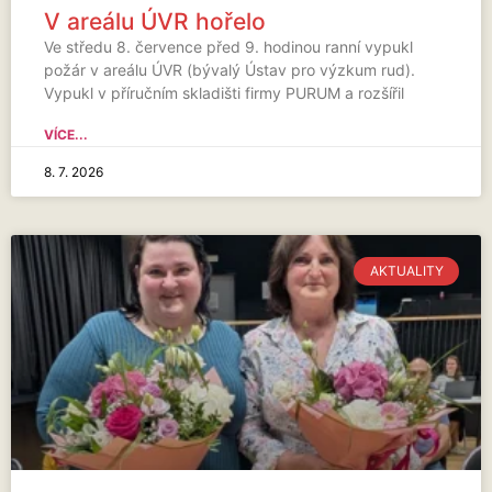
V areálu ÚVR hořelo
Ve středu 8. července před 9. hodinou ranní vypukl
požár v areálu ÚVR (bývalý Ústav pro výzkum rud).
Vypukl v příručním skladišti firmy PURUM a rozšířil
VÍCE...
8. 7. 2026
AKTUALITY