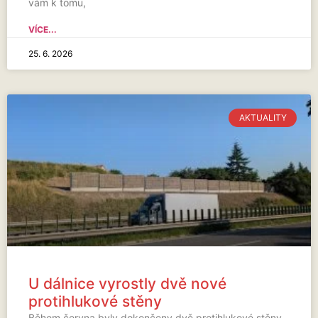
vám k tomu,
VÍCE...
25. 6. 2026
AKTUALITY
U dálnice vyrostly dvě nové
protihlukové stěny
Během června byly dokončeny dvě protihlukové stěny