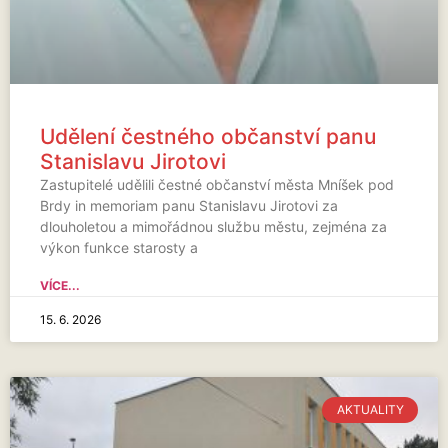
Udělení čestného občanství panu
Stanislavu Jirotovi
Zastupitelé udělili čestné občanství města Mníšek pod
Brdy in memoriam panu Stanislavu Jirotovi za
dlouholetou a mimořádnou službu městu, zejména za
výkon funkce starosty a
VÍCE...
15. 6. 2026
AKTUALITY