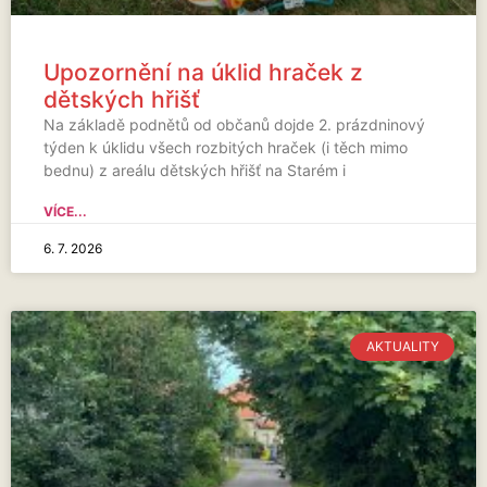
Upozornění na úklid hraček z
dětských hřišť
Na základě podnětů od občanů dojde 2. prázdninový
týden k úklidu všech rozbitých hraček (i těch mimo
bednu) z areálu dětských hřišť na Starém i
VÍCE...
6. 7. 2026
AKTUALITY