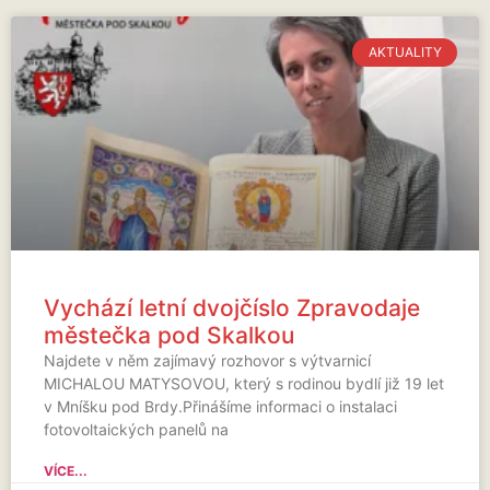
AKTUALITY
Vychází letní dvojčíslo Zpravodaje
městečka pod Skalkou
Najdete v něm zajímavý rozhovor s výtvarnicí
MICHALOU MATYSOVOU, který s rodinou bydlí již 19 let
v Mníšku pod Brdy.Přinášíme informaci o instalaci
fotovoltaických panelů na
VÍCE...