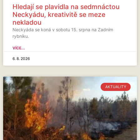
Hledají se plavidla na sedmnáctou
Neckyádu, kreativitě se meze
nekladou
Neckyáda se koná v sobotu 15. srpna na Zadním
rybníku.
VÍCE...
6. 8. 2026
AKTUALITY