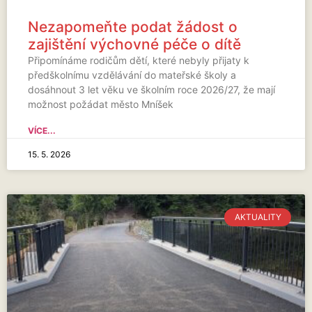
Nezapomeňte podat žádost o
zajištění výchovné péče o dítě
Připomínáme rodičům dětí, které nebyly přijaty k
předškolnímu vzdělávání do mateřské školy a
dosáhnout 3 let věku ve školním roce 2026/27, že mají
možnost požádat město Mníšek
VÍCE...
15. 5. 2026
AKTUALITY