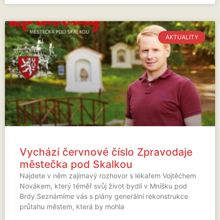
AKTUALITY
Vychází červnové číslo Zpravodaje
městečka pod Skalkou
Najdete v něm zajímavý rozhovor s lékařem Vojtěchem
Novákem, který téměř svůj život bydlí v Mníšku pod
Brdy.Seznámíme vás s plány generální rekonstrukce
průtahu městem, která by mohla