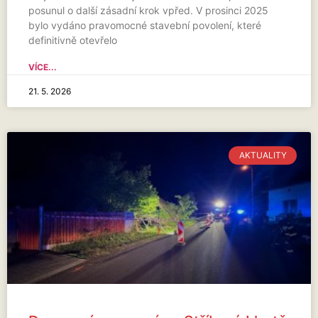
posunul o další zásadní krok vpřed. V prosinci 2025
bylo vydáno pravomocné stavební povolení, které
definitivně otevřelo
VÍCE...
21. 5. 2026
AKTUALITY