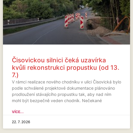
Čisovickou silnici čeká uzavírka
kvůli rekonstrukci propustku (od 13.
7.)
V rámci realizace nového chodníku v ulici Čisovická bylo
podle schválené projektové dokumentace plánováno
prodloužení stávajícího propustku tak, aby nad ním
mohl být bezpečně veden chodník. Nečekané
VÍCE...
22. 7. 2026