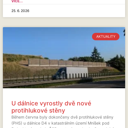
VÍCE...
25. 6. 2026
AKTUALITY
U dálnice vyrostly dvě nové
protihlukové stěny
Během června byly dokončeny dvě protihlukové stěny
(PHS) u dálnice D4 v katastrálním území Mníšek pod