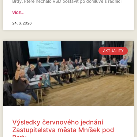
Brdy, které nechalo ŘSD postavit po domluvě s radnicí.
VÍCE...
24. 6. 2026
AKTUALITY
Výsledky červnového jednání
Zastupitelstva města Mníšek pod