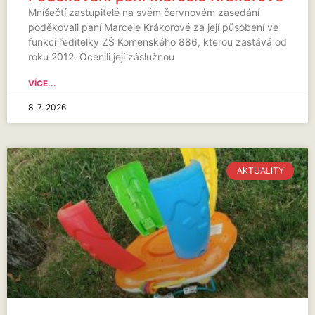
Mníšečtí zastupitelé na svém červnovém zasedání
poděkovali paní Marcele Krákorové za její působení ve
funkci ředitelky ZŠ Komenského 886, kterou zastává od
roku 2012. Ocenili její záslužnou
VÍCE...
8. 7. 2026
AKTUALITY