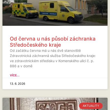
Od června u nás působí záchranka
Středočeského kraje
Od začátku června má u nás dvě stanoviště
Zdravotnická záchranná služba Středočeského kraje:
ve zdravotnickém středisku v Komenského ulici č. p.
886 a v domě
VÍCE...
13. 6. 2026
AKTUALITY