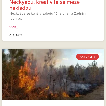
Neckyádu, kreativitě se meze
nekladou
Neckyáda se koná v sobotu 15. srpna na Zadním
rybníku.
VÍCE...
6. 8. 2026
AKTUALITY