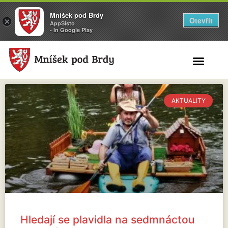
Mníšek pod Brdy
Otevřít
×
AppSisto
- In Google Play
Search for:
AKTUALITY
Hledají se plavidla na sedmnáctou