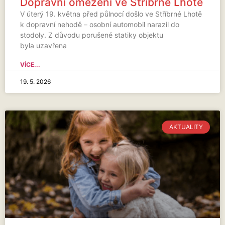
Dopravní omezení ve Stříbrné Lhotě
V úterý 19. května před půlnocí došlo ve Stříbrné Lhotě
k dopravní nehodě – osobní automobil narazil do
stodoly. Z důvodu porušené statiky objektu
byla uzavřena
VÍCE...
19. 5. 2026
AKTUALITY