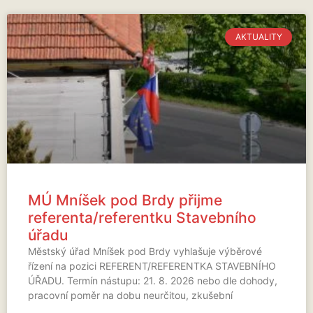
AKTUALITY
MÚ Mníšek pod Brdy přijme
referenta/referentku Stavebního
úřadu
Městský úřad Mníšek pod Brdy vyhlašuje výběrové
řízení na pozici REFERENT/REFERENTKA STAVEBNÍHO
ÚŘADU. Termín nástupu: 21. 8. 2026 nebo dle dohody,
pracovní poměr na dobu neurčitou, zkušební