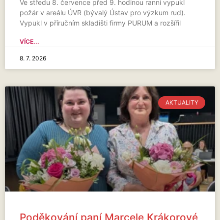
Ve středu 8. července před 9. hodinou ranní vypukl
požár v areálu ÚVR (bývalý Ústav pro výzkum rud).
Vypukl v příručním skladišti firmy PURUM a rozšířil
VÍCE...
8. 7. 2026
AKTUALITY
Poděkování paní Marcele Krákorové