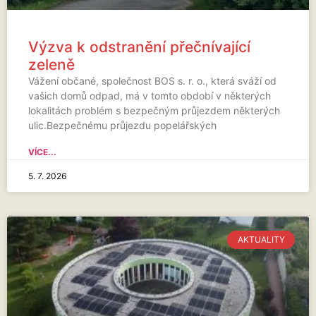
Výzva k odstranění přečnívající
zeleně
Vážení občané, společnost BOS s. r. o., která sváží od
vašich domů odpad, má v tomto období v některých
lokalitách problém s bezpečným průjezdem některých
ulic.Bezpečnému průjezdu popelářských
VÍCE...
5. 7. 2026
AKTUALITY