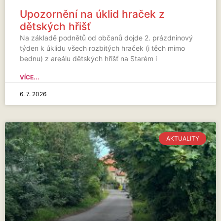
Upozornění na úklid hraček z
dětských hřišť
Na základě podnětů od občanů dojde 2. prázdninový
týden k úklidu všech rozbitých hraček (i těch mimo
bednu) z areálu dětských hřišť na Starém i
VÍCE...
6. 7. 2026
AKTUALITY