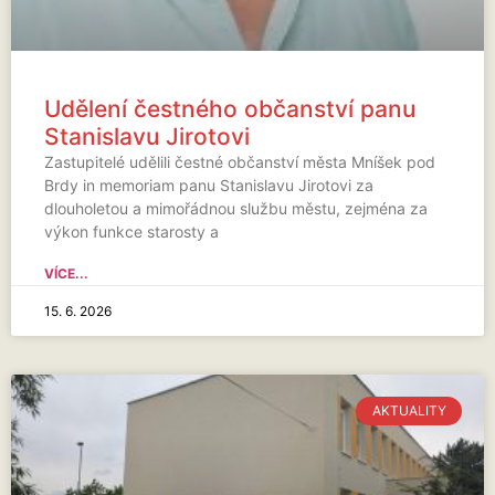
Udělení čestného občanství panu
Stanislavu Jirotovi
Zastupitelé udělili čestné občanství města Mníšek pod
Brdy in memoriam panu Stanislavu Jirotovi za
dlouholetou a mimořádnou službu městu, zejména za
výkon funkce starosty a
VÍCE...
15. 6. 2026
AKTUALITY