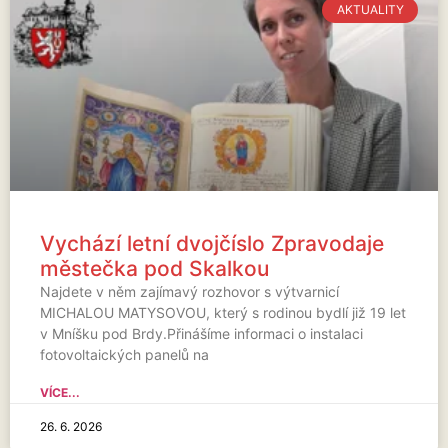
AKTUALITY
Vychází letní dvojčíslo Zpravodaje
městečka pod Skalkou
Najdete v něm zajímavý rozhovor s výtvarnicí
MICHALOU MATYSOVOU, který s rodinou bydlí již 19 let
v Mníšku pod Brdy.Přinášíme informaci o instalaci
fotovoltaických panelů na
VÍCE...
26. 6. 2026