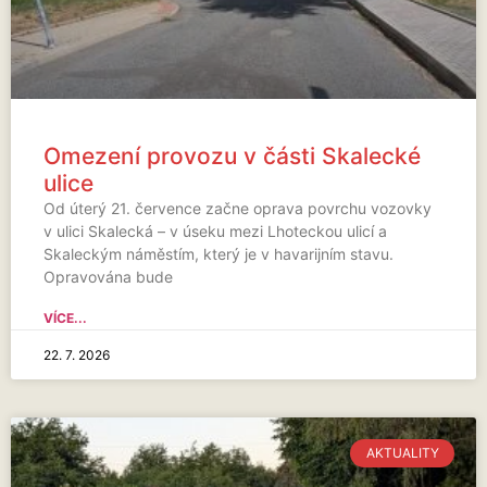
Omezení provozu v části Skalecké
ulice
Od úterý 21. července začne oprava povrchu vozovky
v ulici Skalecká – v úseku mezi Lhoteckou ulicí a
Skaleckým náměstím, který je v havarijním stavu.
Opravována bude
VÍCE...
22. 7. 2026
AKTUALITY