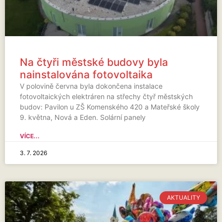
Na čtyři městské budovy byla
nainstalována fotovoltaika
V polovině června byla dokončena instalace
fotovoltaických elektráren na střechy čtyř městských
budov: Pavilon u ZŠ Komenského 420 a Mateřské školy
9. května, Nová a Eden. Solární panely
VÍCE...
3. 7. 2026
AKTUALITY