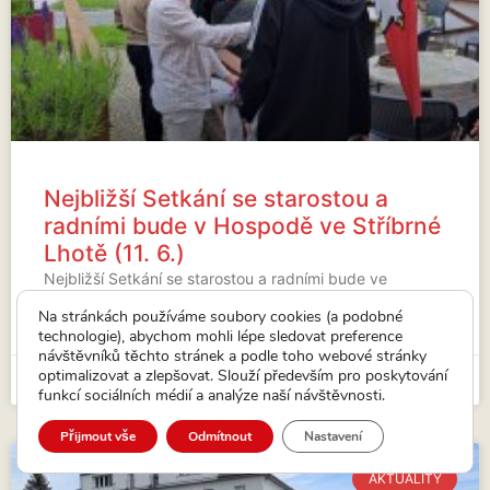
Nejbližší Setkání se starostou a
radními bude v Hospodě ve Stříbrné
Lhotě (11. 6.)
Nejbližší Setkání se starostou a radními bude ve
Stříbrné Lhotě.
Na stránkách používáme soubory cookies (a podobné
technologie), abychom mohli lépe sledovat preference
VÍCE...
návštěvníků těchto stránek a podle toho webové stránky
optimalizovat a zlepšovat. Slouží především pro poskytování
15. 5. 2026
funkcí sociálních médií a analýze naší návštěvnosti.
Přijmout vše
Odmítnout
Nastavení
AKTUALITY