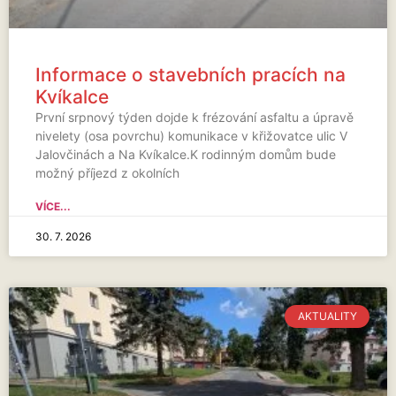
Informace o stavebních pracích na
Kvíkalce
První srpnový týden dojde k frézování asfaltu a úpravě
nivelety (osa povrchu) komunikace v křižovatce ulic V
Jalovčinách a Na Kvíkalce.K rodinným domům bude
možný příjezd z okolních
VÍCE...
30. 7. 2026
AKTUALITY