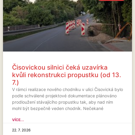
Čisovickou silnici čeká uzavírka
kvůli rekonstrukci propustku (od 13.
7.)
V rámci realizace nového chodníku v ulici Čisovická bylo
podle schválené projektové dokumentace plánováno
prodloužení stávajícího propustku tak, aby nad ním
mohl být bezpečně veden chodník. Nečekané
VÍCE...
22. 7. 2026