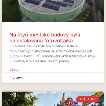
Na čtyři městské budovy byla
nainstalována fotovoltaika
V polovině června byla dokončena instalace
fotovoltaických elektráren na střechy čtyř městských
budov: Pavilon u ZŠ Komenského 420 a Mateřské školy
9. května, Nová a Eden. Solární panely
VÍCE...
3. 7. 2026
AKTUALITY