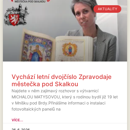
AKTUALITY
Vychází letní dvojčíslo Zpravodaje
městečka pod Skalkou
Najdete v něm zajímavý rozhovor s výtvarnicí
MICHALOU MATYSOVOU, který s rodinou bydlí již 19 let
v Mníšku pod Brdy.Přinášíme informaci o instalaci
fotovoltaických panelů na
VÍCE...
26. 6. 2026