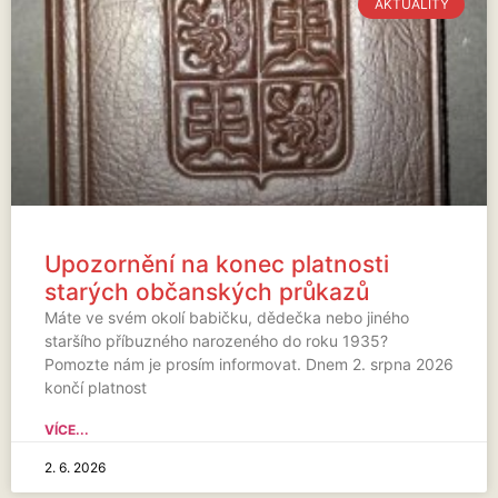
AKTUALITY
Upozornění na konec platnosti
starých občanských průkazů
Máte ve svém okolí babičku, dědečka nebo jiného
staršího příbuzného narozeného do roku 1935?
Pomozte nám je prosím informovat. Dnem 2. srpna 2026
končí platnost
VÍCE...
2. 6. 2026