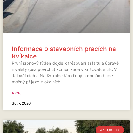
Informace o stavebních pracích na
Kvíkalce
První srpnový týden dojde k frézování asfaltu a úpravě
nivelety (osa povrchu) komunikace v křižovatce ulic V
Jalovčinách a Na Kvíkalce.K rodinným domům bude
možný příjezd z okolních
VÍCE...
30. 7. 2026
AKTUALITY