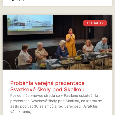
AKTUALITY
Proběhla veřejná prezentace
Svazkové školy pod Skalkou
Poslední červnovou středu se v Pavilonu uskutečnila
prezentace Svazkové školy pod Skalkou, na kterou se
zašlo podívat 30 zájemců z řad veřejnosti. „Gratuluji
vám k tomu,