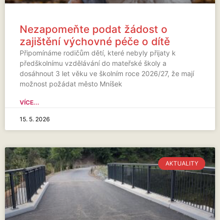
Nezapomeňte podat žádost o
zajištění výchovné péče o dítě
Připomínáme rodičům dětí, které nebyly přijaty k
předškolnímu vzdělávání do mateřské školy a
dosáhnout 3 let věku ve školním roce 2026/27, že mají
možnost požádat město Mníšek
VÍCE...
15. 5. 2026
AKTUALITY