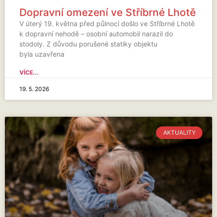
Dopravní omezení ve Stříbrné Lhotě
V úterý 19. května před půlnocí došlo ve Stříbrné Lhotě
k dopravní nehodě – osobní automobil narazil do
stodoly. Z důvodu porušené statiky objektu
byla uzavřena
VÍCE...
19. 5. 2026
AKTUALITY