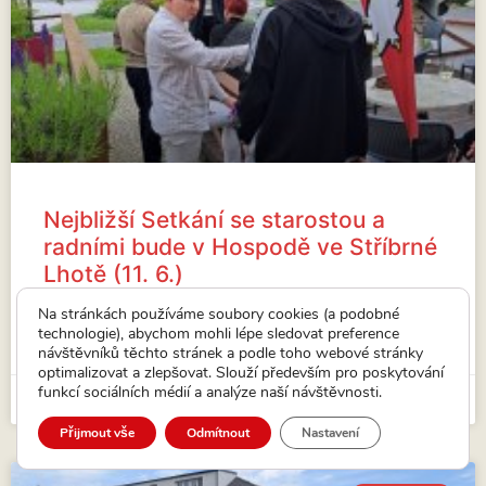
Nejbližší Setkání se starostou a
radními bude v Hospodě ve Stříbrné
Lhotě (11. 6.)
Nejbližší Setkání se starostou a radními bude ve
Na stránkách používáme soubory cookies (a podobné
Stříbrné Lhotě.
technologie), abychom mohli lépe sledovat preference
návštěvníků těchto stránek a podle toho webové stránky
VÍCE...
optimalizovat a zlepšovat. Slouží především pro poskytování
funkcí sociálních médií a analýze naší návštěvnosti.
15. 5. 2026
Přijmout vše
Odmítnout
Nastavení