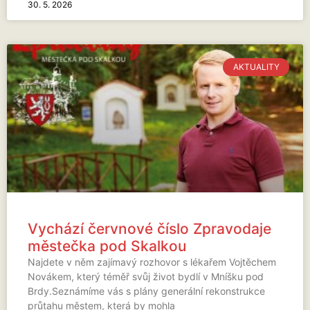
30. 5. 2026
AKTUALITY
Vychází červnové číslo Zpravodaje
městečka pod Skalkou
Najdete v něm zajímavý rozhovor s lékařem Vojtěchem
Novákem, který téměř svůj život bydlí v Mníšku pod
Brdy.Seznámíme vás s plány generální rekonstrukce
průtahu městem, která by mohla