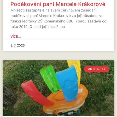
Poděkování paní Marcele Krákorové
Mníšečtí zastupitelé na svém červnovém zasedání
poděkovali paní Marcele Krákorové za její působení ve
funkci ředitelky ZŠ Komenského 886, kterou zastává od
roku 2012. Ocenili její záslužnou
VÍCE...
8. 7. 2026
AKTUALITY