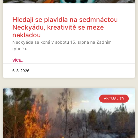
Hledají se plavidla na sedmnáctou
Neckyádu, kreativitě se meze
nekladou
Neckyáda se koná v sobotu 15. srpna na Zadním
rybníku.
VÍCE...
6. 8. 2026
AKTUALITY