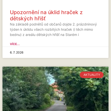
Upozornění na úklid hraček z
dětských hřišť
Na základě podnětů od občanů dojde 2. prázdninový
týden k úklidu všech rozbitých hraček (i těch mimo
bednu) z areálu dětských hřišť na Starém i
VÍCE...
6. 7. 2026
AKTUALITY