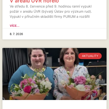
V areálu ÚVR hořelo
Ve středu 8. července před 9. hodinou ranní vypukl
požár v areálu ÚVR (bývalý Ústav pro výzkum rud).
Vypukl v příručním skladišti firmy PURUM a rozšířil
VÍCE...
8. 7. 2026
AKTUALITY