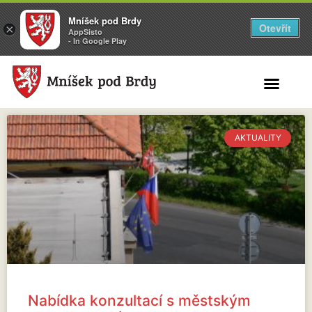
Mníšek pod Brdy
Otevřít
×
AppSisto
- In Google Play
Search for:
AKTUALITY
Nabídka konzultací s městským