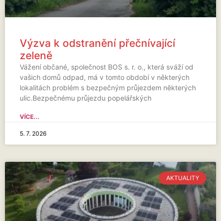
Výzva k odstranění přečnívající
zeleně
Vážení občané, společnost BOS s. r. o., která sváží od
vašich domů odpad, má v tomto období v některých
lokalitách problém s bezpečným průjezdem některých
ulic.Bezpečnému průjezdu popelářských
VÍCE...
5. 7. 2026
AKTUALITY