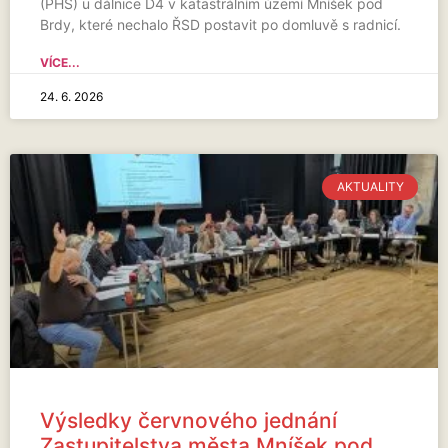
(PHS) u dálnice D4 v katastrálním území Mníšek pod
Brdy, které nechalo ŘSD postavit po domluvě s radnicí.
VÍCE...
24. 6. 2026
AKTUALITY
Výsledky červnového jednání
Zastupitelstva města Mníšek pod