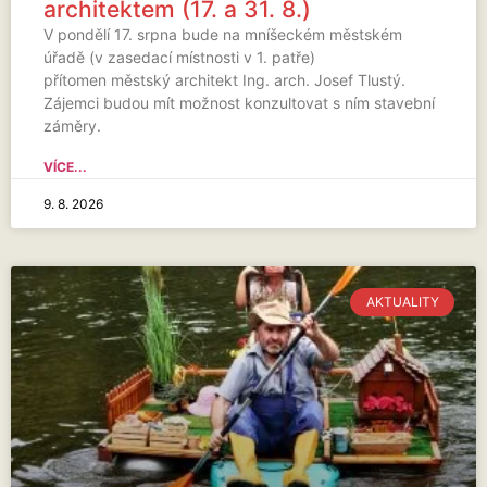
architektem (17. a 31. 8.)
V pondělí 17. srpna bude na mníšeckém městském
úřadě (v zasedací místnosti v 1. patře)
přítomen městský architekt Ing. arch. Josef Tlustý.
Zájemci budou mít možnost konzultovat s ním stavební
záměry.
VÍCE...
9. 8. 2026
AKTUALITY