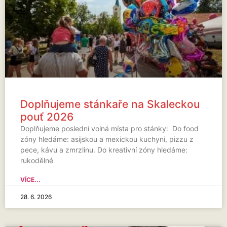
Doplňujeme stánkaře na Skaleckou
pouť 2026
Doplňujeme poslední volná místa pro stánky: Do food
zóny hledáme: asijskou a mexickou kuchyni, pizzu z
pece, kávu a zmrzlinu. Do kreativní zóny hledáme:
rukodělné
VÍCE...
28. 6. 2026