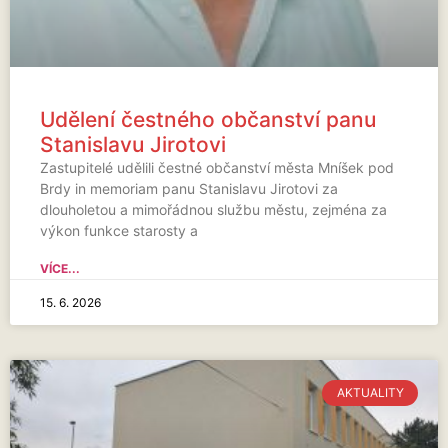
Udělení čestného občanství panu
Stanislavu Jirotovi
Zastupitelé udělili čestné občanství města Mníšek pod
Brdy in memoriam panu Stanislavu Jirotovi za
dlouholetou a mimořádnou službu městu, zejména za
výkon funkce starosty a
VÍCE...
15. 6. 2026
AKTUALITY