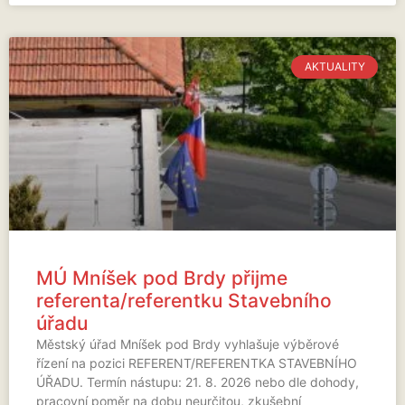
AKTUALITY
MÚ Mníšek pod Brdy přijme
referenta/referentku Stavebního
úřadu
Městský úřad Mníšek pod Brdy vyhlašuje výběrové
řízení na pozici REFERENT/REFERENTKA STAVEBNÍHO
ÚŘADU. Termín nástupu: 21. 8. 2026 nebo dle dohody,
pracovní poměr na dobu neurčitou, zkušební