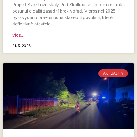
Projekt Svazkové školy Pod Skalkou se na přelomu roku
posunul o další zásadní krok vpřed. V prosinci 2025
bylo vydáno pravomocné stavební povolení, které
definitivně otevřelo
VÍCE...
21. 5. 2026
AKTUALITY