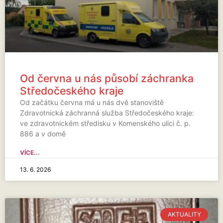
Od června u nás působí záchranka
Středočeského kraje
Od začátku června má u nás dvě stanoviště
Zdravotnická záchranná služba Středočeského kraje:
ve zdravotnickém středisku v Komenského ulici č. p.
886 a v domě
VÍCE...
13. 6. 2026
AKTUALITY