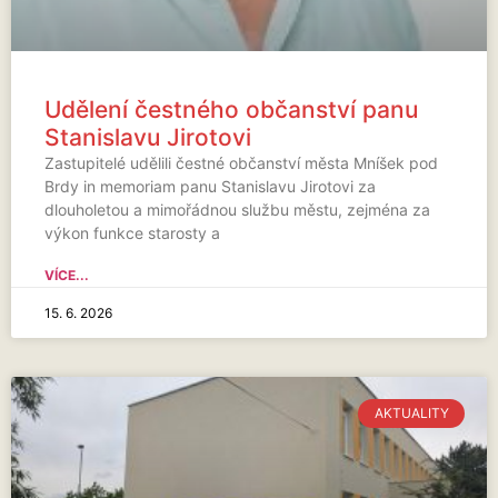
Udělení čestného občanství panu
Stanislavu Jirotovi
Zastupitelé udělili čestné občanství města Mníšek pod
Brdy in memoriam panu Stanislavu Jirotovi za
dlouholetou a mimořádnou službu městu, zejména za
výkon funkce starosty a
VÍCE...
15. 6. 2026
AKTUALITY