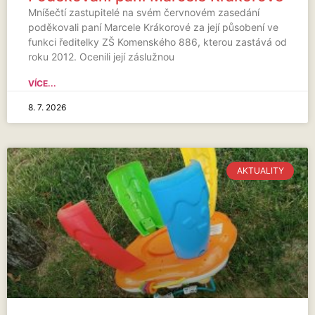
Mníšečtí zastupitelé na svém červnovém zasedání
poděkovali paní Marcele Krákorové za její působení ve
funkci ředitelky ZŠ Komenského 886, kterou zastává od
roku 2012. Ocenili její záslužnou
VÍCE...
8. 7. 2026
AKTUALITY