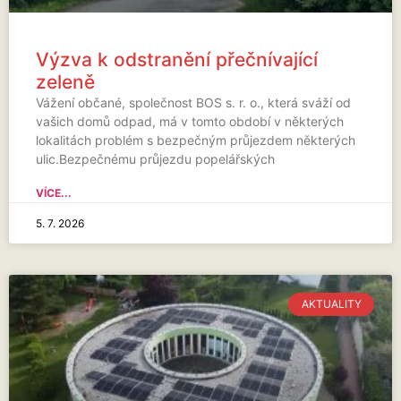
Výzva k odstranění přečnívající
zeleně
Vážení občané, společnost BOS s. r. o., která sváží od
vašich domů odpad, má v tomto období v některých
lokalitách problém s bezpečným průjezdem některých
ulic.Bezpečnému průjezdu popelářských
VÍCE...
5. 7. 2026
AKTUALITY