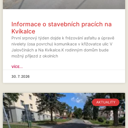
Informace o stavebních pracích na
Kvíkalce
První srpnový týden dojde k frézování asfaltu a úpravě
nivelety (osa povrchu) komunikace v křižovatce ulic V
Jalovčinách a Na Kvíkalce.K rodinným domům bude
možný příjezd z okolních
VÍCE...
30. 7. 2026
AKTUALITY