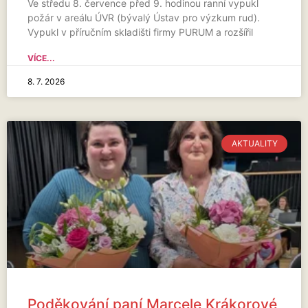
Ve středu 8. července před 9. hodinou ranní vypukl
požár v areálu ÚVR (bývalý Ústav pro výzkum rud).
Vypukl v příručním skladišti firmy PURUM a rozšířil
VÍCE...
8. 7. 2026
AKTUALITY
Poděkování paní Marcele Krákorové