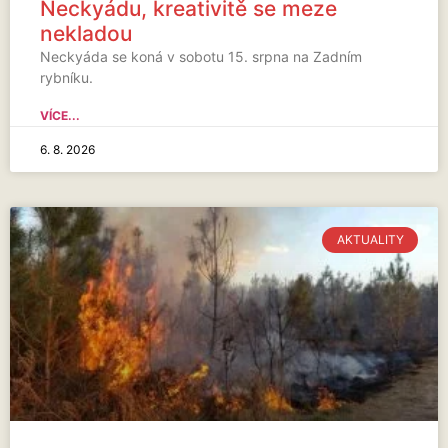
Neckyádu, kreativitě se meze
nekladou
Neckyáda se koná v sobotu 15. srpna na Zadním
rybníku.
VÍCE...
6. 8. 2026
AKTUALITY