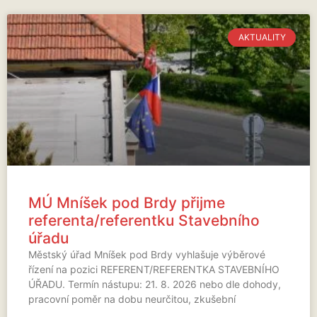
AKTUALITY
MÚ Mníšek pod Brdy přijme
referenta/referentku Stavebního
úřadu
Městský úřad Mníšek pod Brdy vyhlašuje výběrové
řízení na pozici REFERENT/REFERENTKA STAVEBNÍHO
ÚŘADU. Termín nástupu: 21. 8. 2026 nebo dle dohody,
pracovní poměr na dobu neurčitou, zkušební