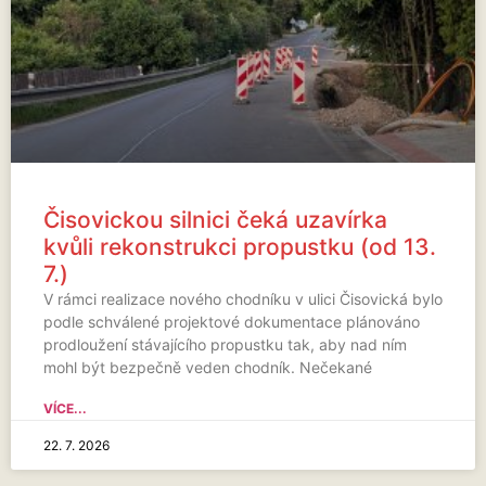
Čisovickou silnici čeká uzavírka
kvůli rekonstrukci propustku (od 13.
7.)
V rámci realizace nového chodníku v ulici Čisovická bylo
podle schválené projektové dokumentace plánováno
prodloužení stávajícího propustku tak, aby nad ním
mohl být bezpečně veden chodník. Nečekané
VÍCE...
22. 7. 2026