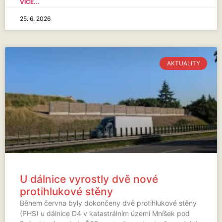
VÍCE...
25. 6. 2026
AKTUALITY
U dálnice vyrostly dvě nové
protihlukové stěny
Během června byly dokončeny dvě protihlukové stěny
(PHS) u dálnice D4 v katastrálním území Mníšek pod