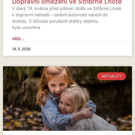
Dopravní omezení ve Stříbrné Lhotě
V úterý 19. května před půlnocí došlo ve Stříbrné Lhotě
k dopravní nehodě – osobní automobil narazil do
stodoly. Z důvodu porušené statiky objektu
byla uzavřena
VÍCE...
19. 5. 2026
AKTUALITY