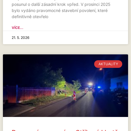
posunul o další zásadní krok vpřed. V prosinci 2025
bylo vydáno pravomocné stavební povolení, které
definitivně otevřelo
VÍCE...
21. 5. 2026
AKTUALITY