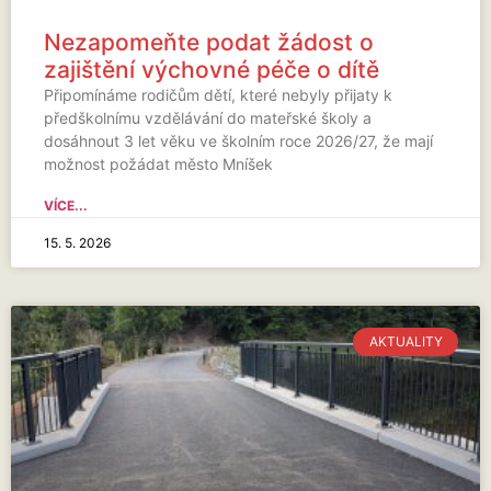
Nezapomeňte podat žádost o
zajištění výchovné péče o dítě
Připomínáme rodičům dětí, které nebyly přijaty k
předškolnímu vzdělávání do mateřské školy a
dosáhnout 3 let věku ve školním roce 2026/27, že mají
možnost požádat město Mníšek
VÍCE...
15. 5. 2026
AKTUALITY