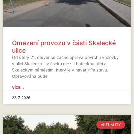
Omezení provozu v části Skalecké
ulice
Od úterý 21. července začne oprava povrchu vozovky
v ulici Skalecká – v úseku mezi Lhoteckou ulicí a
Skaleckým náměstím, který je v havarijním stavu.
Opravována bude
VÍCE...
22. 7. 2026
AKTUALITY