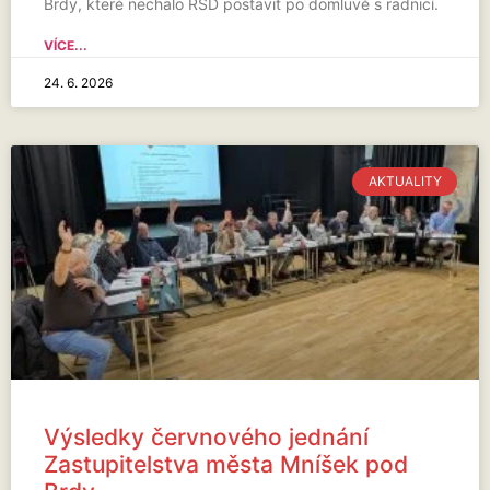
Brdy, které nechalo ŘSD postavit po domluvě s radnicí.
VÍCE...
24. 6. 2026
AKTUALITY
Výsledky červnového jednání
Zastupitelstva města Mníšek pod