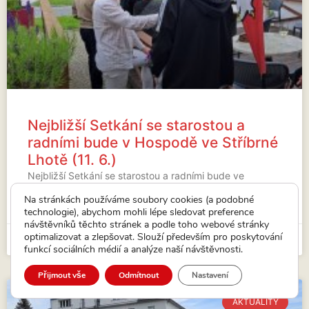
Nejbližší Setkání se starostou a
radními bude v Hospodě ve Stříbrné
Lhotě (11. 6.)
Nejbližší Setkání se starostou a radními bude ve
Stříbrné Lhotě.
Na stránkách používáme soubory cookies (a podobné
technologie), abychom mohli lépe sledovat preference
VÍCE...
návštěvníků těchto stránek a podle toho webové stránky
optimalizovat a zlepšovat. Slouží především pro poskytování
15. 5. 2026
funkcí sociálních médií a analýze naší návštěvnosti.
Přijmout vše
Odmítnout
Nastavení
AKTUALITY