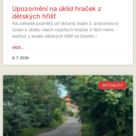
Upozornění na úklid hraček z
dětských hřišť
Na základě podnětů od občanů dojde 2. prázdninový
týden k úklidu všech rozbitých hraček (i těch mimo
bednu) z areálu dětských hřišť na Starém i
VÍCE...
6. 7. 2026
AKTUALITY