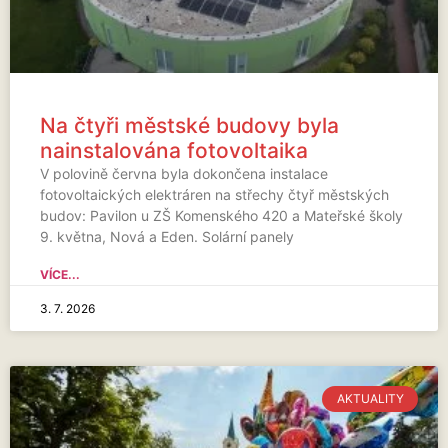
Na čtyři městské budovy byla
nainstalována fotovoltaika
V polovině června byla dokončena instalace
fotovoltaických elektráren na střechy čtyř městských
budov: Pavilon u ZŠ Komenského 420 a Mateřské školy
9. května, Nová a Eden. Solární panely
VÍCE...
3. 7. 2026
AKTUALITY