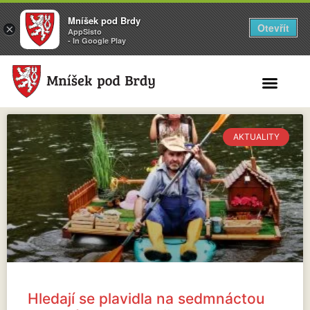
Mníšek pod Brdy
Otevřít
×
AppSisto
- In Google Play
Search for:
AKTUALITY
Hledají se plavidla na sedmnáctou