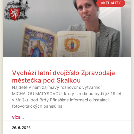
AKTUALITY
Vychází letní dvojčíslo Zpravodaje
městečka pod Skalkou
Najdete v něm zajímavý rozhovor s výtvarnicí
MICHALOU MATYSOVOU, který s rodinou bydlí již 19 let
v Mníšku pod Brdy.Přinášíme informaci o instalaci
fotovoltaických panelů na
VÍCE...
26. 6. 2026