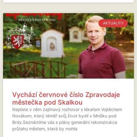
AKTUALITY
Vychází červnové číslo Zpravodaje
městečka pod Skalkou
Najdete v něm zajímavý rozhovor s lékařem Vojtěchem
Novákem, který téměř svůj život bydlí v Mníšku pod
Brdy.Seznámíme vás s plány generální rekonstrukce
průtahu městem, která by mohla