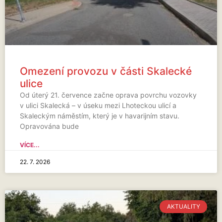
Omezení provozu v části Skalecké
ulice
Od úterý 21. července začne oprava povrchu vozovky
v ulici Skalecká – v úseku mezi Lhoteckou ulicí a
Skaleckým náměstím, který je v havarijním stavu.
Opravována bude
VÍCE...
22. 7. 2026
AKTUALITY