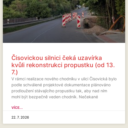
Čisovickou silnici čeká uzavírka
kvůli rekonstrukci propustku (od 13.
7.)
V rámci realizace nového chodníku v ulici Čisovická bylo
podle schválené projektové dokumentace plánováno
prodloužení stávajícího propustku tak, aby nad ním
mohl být bezpečně veden chodník. Nečekané
VÍCE...
22. 7. 2026