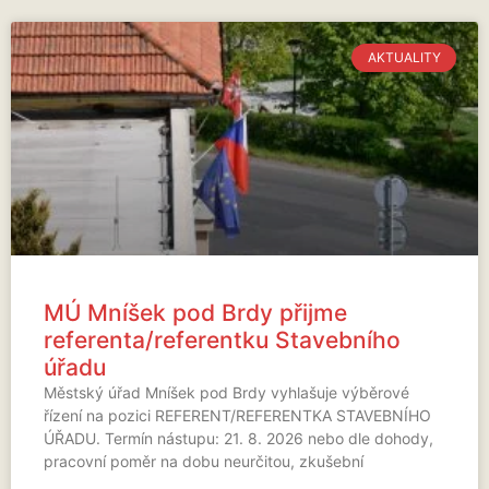
AKTUALITY
MÚ Mníšek pod Brdy přijme
referenta/referentku Stavebního
úřadu
Městský úřad Mníšek pod Brdy vyhlašuje výběrové
řízení na pozici REFERENT/REFERENTKA STAVEBNÍHO
ÚŘADU. Termín nástupu: 21. 8. 2026 nebo dle dohody,
pracovní poměr na dobu neurčitou, zkušební