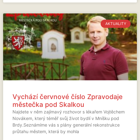
AKTUALITY
Vychází červnové číslo Zpravodaje
městečka pod Skalkou
Najdete v něm zajímavý rozhovor s lékařem Vojtěchem
Novákem, který téměř svůj život bydlí v Mníšku pod
Brdy.Seznámíme vás s plány generální rekonstrukce
průtahu městem, která by mohla