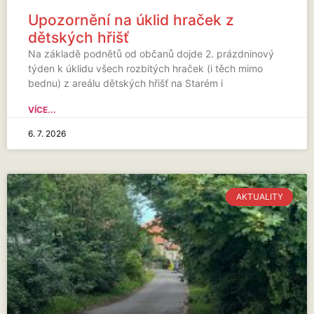
Upozornění na úklid hraček z
dětských hřišť
Na základě podnětů od občanů dojde 2. prázdninový
týden k úklidu všech rozbitých hraček (i těch mimo
bednu) z areálu dětských hřišť na Starém i
VÍCE...
6. 7. 2026
AKTUALITY