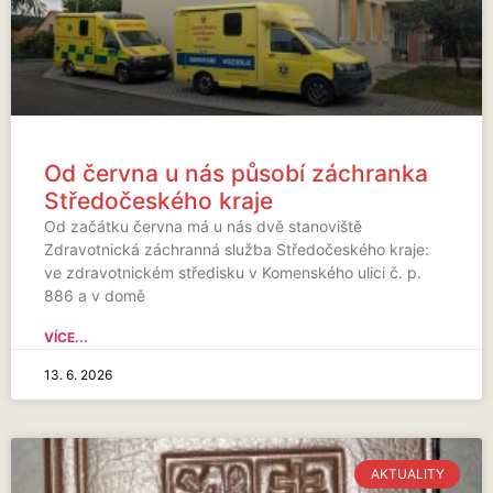
Od června u nás působí záchranka
Středočeského kraje
Od začátku června má u nás dvě stanoviště
Zdravotnická záchranná služba Středočeského kraje:
ve zdravotnickém středisku v Komenského ulici č. p.
886 a v domě
VÍCE...
13. 6. 2026
AKTUALITY