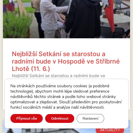
Nejbližší Setkání se starostou a
radními bude v Hospodě ve Stříbrné
Lhotě (11. 6.)
Nejbližší Setkání se starostou a radními bude ve
Stříbrné Lhotě.
Na stránkách používáme soubory cookies (a podobné
technologie), abychom mohli lépe sledovat preference
VÍCE...
návštěvníků těchto stránek a podle toho webové stránky
optimalizovat a zlepšovat. Slouží především pro poskytování
15. 5. 2026
funkcí sociálních médií a analýze naší návštěvnosti.
Přijmout vše
Odmítnout
Nastavení
AKTUALITY