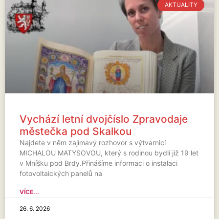
AKTUALITY
Vychází letní dvojčíslo Zpravodaje
městečka pod Skalkou
Najdete v něm zajímavý rozhovor s výtvarnicí
MICHALOU MATYSOVOU, který s rodinou bydlí již 19 let
v Mníšku pod Brdy.Přinášíme informaci o instalaci
fotovoltaických panelů na
VÍCE...
26. 6. 2026