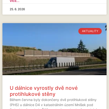
VÍCE...
25. 6. 2026
AKTUALITY
U dálnice vyrostly dvě nové
protihlukové stěny
Během června byly dokončeny dvě protihlukové stěny
(PHS) u dálnice D4 v katastrálním území Mníšek pod