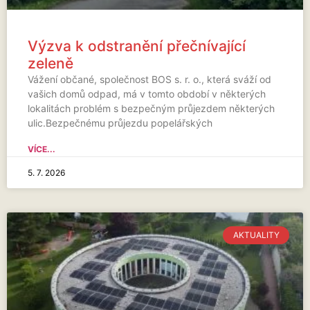
Výzva k odstranění přečnívající
zeleně
Vážení občané, společnost BOS s. r. o., která sváží od
vašich domů odpad, má v tomto období v některých
lokalitách problém s bezpečným průjezdem některých
ulic.Bezpečnému průjezdu popelářských
VÍCE...
5. 7. 2026
AKTUALITY