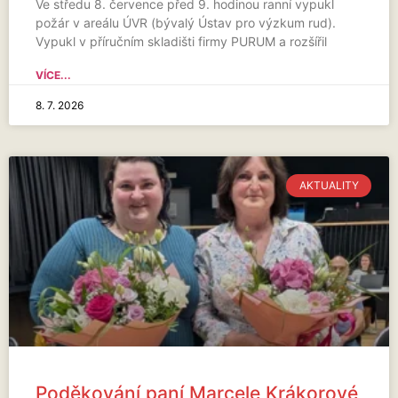
Ve středu 8. července před 9. hodinou ranní vypukl
požár v areálu ÚVR (bývalý Ústav pro výzkum rud).
Vypukl v příručním skladišti firmy PURUM a rozšířil
VÍCE...
8. 7. 2026
AKTUALITY
Poděkování paní Marcele Krákorové