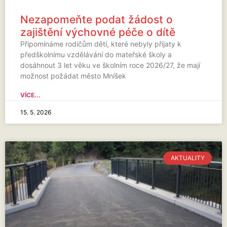
Nezapomeňte podat žádost o
zajištění výchovné péče o dítě
Připomínáme rodičům dětí, které nebyly přijaty k
předškolnímu vzdělávání do mateřské školy a
dosáhnout 3 let věku ve školním roce 2026/27, že mají
možnost požádat město Mníšek
VÍCE...
15. 5. 2026
AKTUALITY