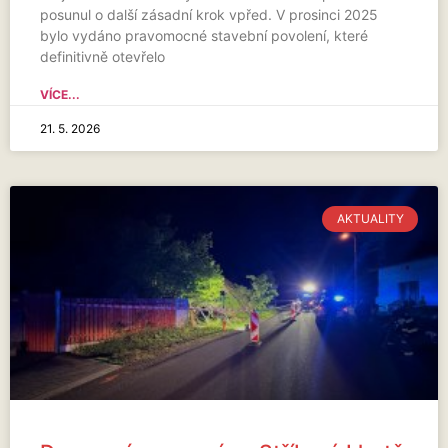
posunul o další zásadní krok vpřed. V prosinci 2025
bylo vydáno pravomocné stavební povolení, které
definitivně otevřelo
VÍCE...
21. 5. 2026
AKTUALITY