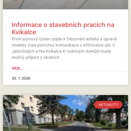
Informace o stavebních pracích na
Kvíkalce
První srpnový týden dojde k frézování asfaltu a úpravě
nivelety (osa povrchu) komunikace v křižovatce ulic V
Jalovčinách a Na Kvíkalce.K rodinným domům bude
možný příjezd z okolních
VÍCE...
30. 7. 2026
AKTUALITY