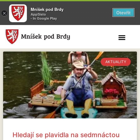
Mníšek pod Brdy
Otevřít
×
AppSisto
- In Google Play
Search for:
AKTUALITY
Hledají se plavidla na sedmnáctou