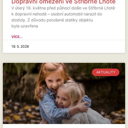
Dopravní omezení ve Stříbrné Lhotě
V úterý 19. května před půlnocí došlo ve Stříbrné Lhotě
k dopravní nehodě – osobní automobil narazil do
stodoly. Z důvodu porušené statiky objektu
byla uzavřena
VÍCE...
19. 5. 2026
AKTUALITY