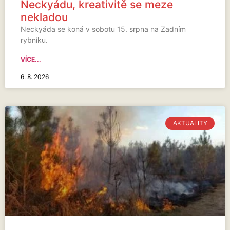
Neckyádu, kreativitě se meze
nekladou
Neckyáda se koná v sobotu 15. srpna na Zadním
rybníku.
VÍCE...
6. 8. 2026
AKTUALITY