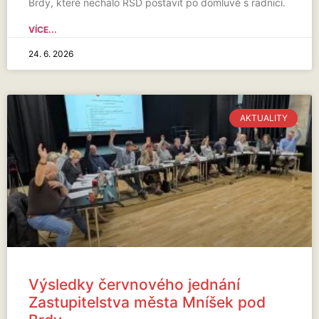
Brdy, které nechalo ŘSD postavit po domluvě s radnicí.
VÍCE...
24. 6. 2026
AKTUALITY
Výsledky červnového jednání
Zastupitelstva města Mníšek pod