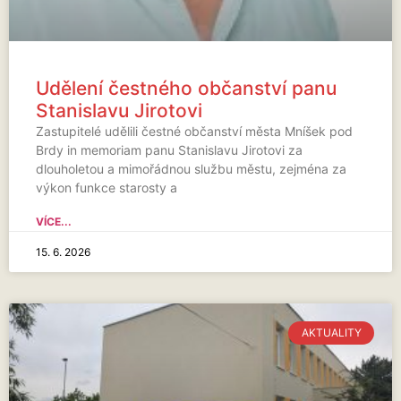
Udělení čestného občanství panu
Stanislavu Jirotovi
Zastupitelé udělili čestné občanství města Mníšek pod
Brdy in memoriam panu Stanislavu Jirotovi za
dlouholetou a mimořádnou službu městu, zejména za
výkon funkce starosty a
VÍCE...
15. 6. 2026
AKTUALITY