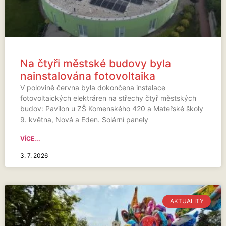
Na čtyři městské budovy byla
nainstalována fotovoltaika
V polovině června byla dokončena instalace
fotovoltaických elektráren na střechy čtyř městských
budov: Pavilon u ZŠ Komenského 420 a Mateřské školy
9. května, Nová a Eden. Solární panely
VÍCE...
3. 7. 2026
AKTUALITY