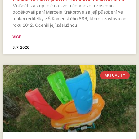
Mníšečtí zastupitelé na svém červnovém zasedání
poděkovali paní Marcele Krákorové za její působení ve
funkci ředitelky ZŠ Komenského 886, kterou zastává od
roku 2012. Ocenili její záslužnou
VÍCE...
8. 7. 2026
AKTUALITY