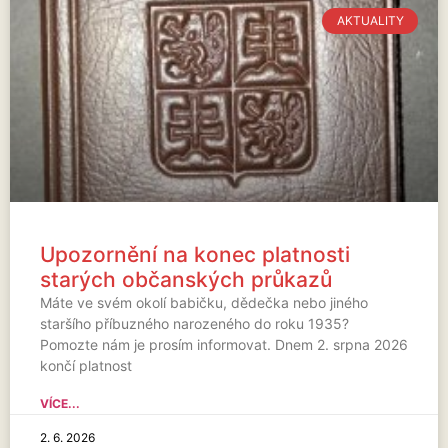
AKTUALITY
Upozornění na konec platnosti
starých občanských průkazů
Máte ve svém okolí babičku, dědečka nebo jiného
staršího příbuzného narozeného do roku 1935?
Pomozte nám je prosím informovat. Dnem 2. srpna 2026
končí platnost
VÍCE...
2. 6. 2026