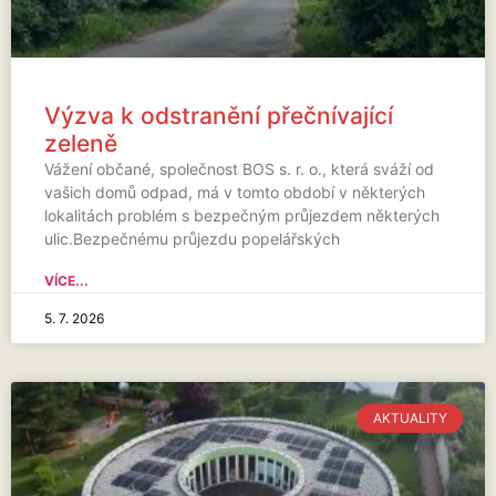
Výzva k odstranění přečnívající
zeleně
Vážení občané, společnost BOS s. r. o., která sváží od
vašich domů odpad, má v tomto období v některých
lokalitách problém s bezpečným průjezdem některých
ulic.Bezpečnému průjezdu popelářských
VÍCE...
5. 7. 2026
AKTUALITY