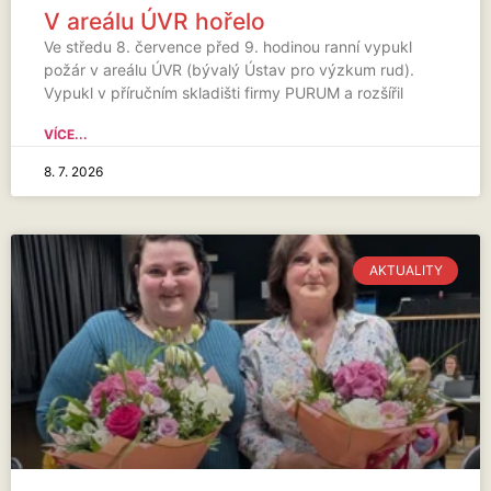
V areálu ÚVR hořelo
Ve středu 8. července před 9. hodinou ranní vypukl
požár v areálu ÚVR (bývalý Ústav pro výzkum rud).
Vypukl v příručním skladišti firmy PURUM a rozšířil
VÍCE...
8. 7. 2026
AKTUALITY