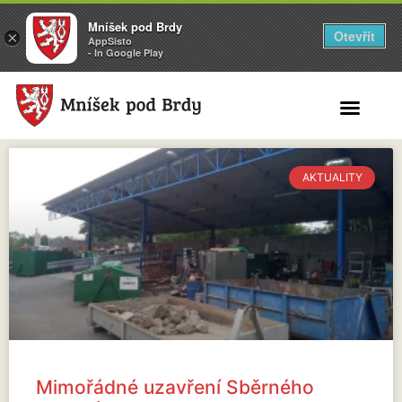
Mníšek pod Brdy
Otevřít
×
AppSisto
- In Google Play
Search for:
AKTUALITY
Mimořádné uzavření Sběrného