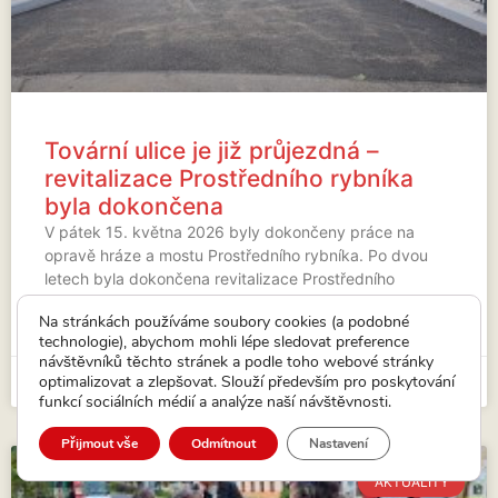
Tovární ulice je již průjezdná –
revitalizace Prostředního rybníka
byla dokončena
V pátek 15. května 2026 byly dokončeny práce na
opravě hráze a mostu Prostředního rybníka. Po dvou
letech byla dokončena revitalizace Prostředního
rybníka (byl vypuštěn od roku
Na stránkách používáme soubory cookies (a podobné
technologie), abychom mohli lépe sledovat preference
VÍCE...
návštěvníků těchto stránek a podle toho webové stránky
optimalizovat a zlepšovat. Slouží především pro poskytování
15. 5. 2026
funkcí sociálních médií a analýze naší návštěvnosti.
Přijmout vše
Odmítnout
Nastavení
AKTUALITY