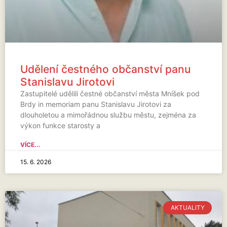
Udělení čestného občanství panu
Stanislavu Jirotovi
Zastupitelé udělili čestné občanství města Mníšek pod
Brdy in memoriam panu Stanislavu Jirotovi za
dlouholetou a mimořádnou službu městu, zejména za
výkon funkce starosty a
VÍCE...
15. 6. 2026
AKTUALITY