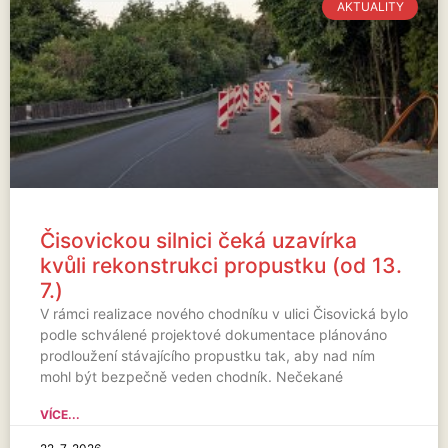
AKTUALITY
Čisovickou silnici čeká uzavírka
kvůli rekonstrukci propustku (od 13.
7.)
V rámci realizace nového chodníku v ulici Čisovická bylo
podle schválené projektové dokumentace plánováno
prodloužení stávajícího propustku tak, aby nad ním
mohl být bezpečně veden chodník. Nečekané
VÍCE...