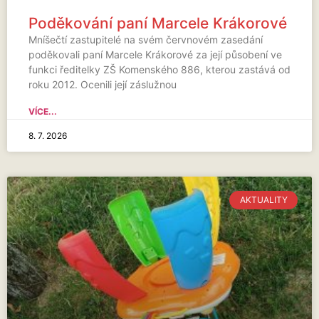
Poděkování paní Marcele Krákorové
Mníšečtí zastupitelé na svém červnovém zasedání
poděkovali paní Marcele Krákorové za její působení ve
funkci ředitelky ZŠ Komenského 886, kterou zastává od
roku 2012. Ocenili její záslužnou
VÍCE...
8. 7. 2026
AKTUALITY