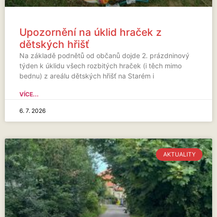
Upozornění na úklid hraček z
dětských hřišť
Na základě podnětů od občanů dojde 2. prázdninový
týden k úklidu všech rozbitých hraček (i těch mimo
bednu) z areálu dětských hřišť na Starém i
VÍCE...
6. 7. 2026
AKTUALITY