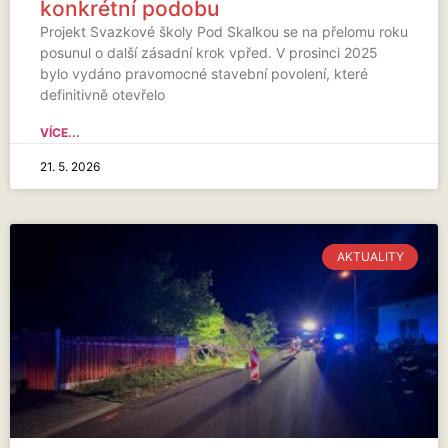
konkrétní podobu
Projekt Svazkové školy Pod Skalkou se na přelomu roku
posunul o další zásadní krok vpřed. V prosinci 2025
bylo vydáno pravomocné stavební povolení, které
definitivně otevřelo
VÍCE...
21. 5. 2026
AKTUALITY