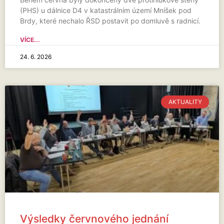
(PHS) u dálnice D4 v katastrálním území Mníšek pod
Brdy, které nechalo ŘSD postavit po domluvě s radnicí.
VÍCE...
24. 6. 2026
AKTUALITY
Výsledky červnového jednání