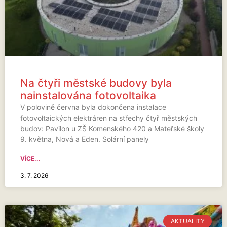
Na čtyři městské budovy byla
nainstalována fotovoltaika
V polovině června byla dokončena instalace
fotovoltaických elektráren na střechy čtyř městských
budov: Pavilon u ZŠ Komenského 420 a Mateřské školy
9. května, Nová a Eden. Solární panely
VÍCE...
3. 7. 2026
AKTUALITY