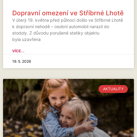
Dopravní omezení ve Stříbrné Lhotě
V úterý 19. května před půlnocí došlo ve Stříbrné Lhotě
k dopravní nehodě – osobní automobil narazil do
stodoly. Z důvodu porušené statiky objektu
byla uzavřena
VÍCE...
19. 5. 2026
AKTUALITY