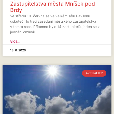
Zastupitelstva města Mníšek pod
Brdy
Ve středu 10. června se ve velkém sálu Pavilonu
uskutečnilo třetí zasedání městského zastupitelstva
v tomto roce. Přítomno bylo 14 zastupitelů, jeden se z
jednání omluvil.
VÍCE...
18. 6. 2026
AKTUALITY