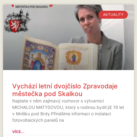
AKTUALITY
Vychází letní dvojčíslo Zpravodaje
městečka pod Skalkou
Najdete v něm zajímavý rozhovor s výtvarnicí
MICHALOU MATYSOVOU, který s rodinou bydlí již 19 let
v Mníšku pod Brdy.Přinášíme informaci o instalaci
fotovoltaických panelů na
VÍCE...