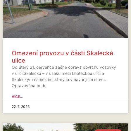
Omezení provozu v části Skalecké
ulice
Od úterý 21. července začne oprava povrchu vozovky
v ulici Skalecká – v úseku mezi Lhoteckou ulicí a
Skaleckým náměstím, který je v havarijním stavu.
Opravována bude
VÍCE...
22. 7. 2026