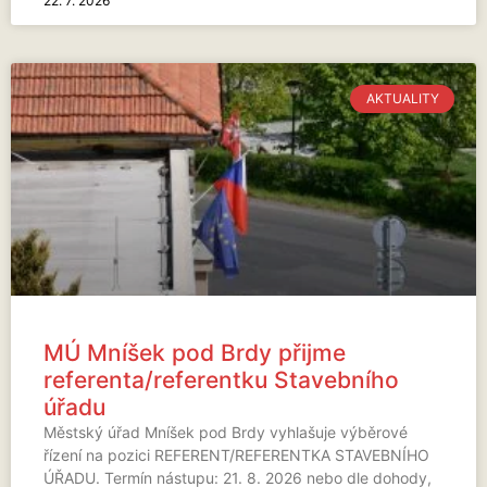
22. 7. 2026
AKTUALITY
MÚ Mníšek pod Brdy přijme
referenta/referentku Stavebního
úřadu
Městský úřad Mníšek pod Brdy vyhlašuje výběrové
řízení na pozici REFERENT/REFERENTKA STAVEBNÍHO
ÚŘADU. Termín nástupu: 21. 8. 2026 nebo dle dohody,