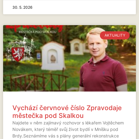
30. 5. 2026
AKTUALITY
Vychází červnové číslo Zpravodaje
městečka pod Skalkou
Najdete v něm zajímavý rozhovor s lékařem Vojtěchem
Novákem, který téměř svůj život bydlí v Mníšku pod
Brdy.Seznámíme vás s plány generální rekonstrukce