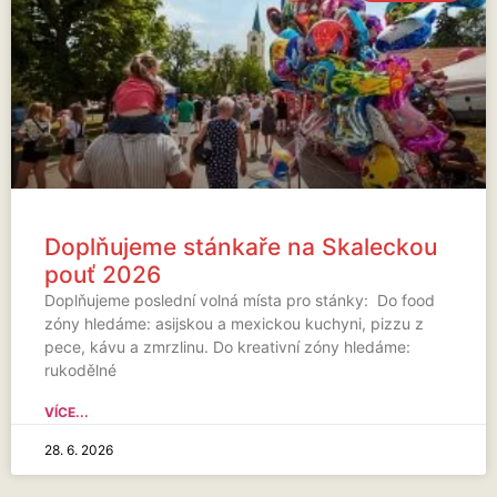
Doplňujeme stánkaře na Skaleckou
pouť 2026
Doplňujeme poslední volná místa pro stánky: Do food
zóny hledáme: asijskou a mexickou kuchyni, pizzu z
pece, kávu a zmrzlinu. Do kreativní zóny hledáme:
rukodělné
VÍCE...
28. 6. 2026