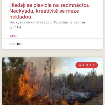
Hledají se plavidla na sedmnáctou
Neckyádu, kreativitě se meze
nekladou
Neckyáda se koná v sobotu 15. srpna na Zadním
rybníku.
VÍCE...
6. 8. 2026
AKTUALITY