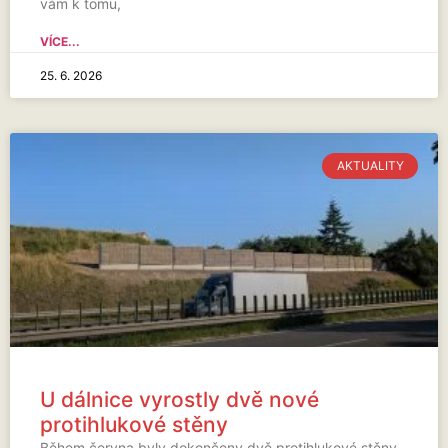
vám k tomu,
VÍCE...
25. 6. 2026
AKTUALITY
U dálnice vyrostly dvě nové
protihlukové stěny
Během června byly dokončeny dvě protihlukové stěny