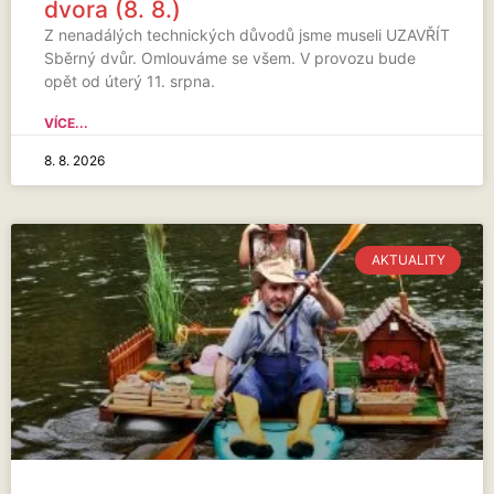
dvora (8. 8.)
Z nenadálých technických důvodů jsme museli UZAVŘÍT
Sběrný dvůr. Omlouváme se všem. V provozu bude
opět od úterý 11. srpna.
VÍCE...
8. 8. 2026
AKTUALITY