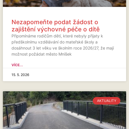
Nezapomeňte podat žádost o
zajištění výchovné péče o dítě
Připomínáme rodičům dětí, které nebyly přijaty k
předškolnímu vzdělávání do mateřské školy a
dosáhnout 3 let věku ve školním roce 2026/27, že mají
možnost požádat město Mníšek
VÍCE...
15. 5. 2026
AKTUALITY