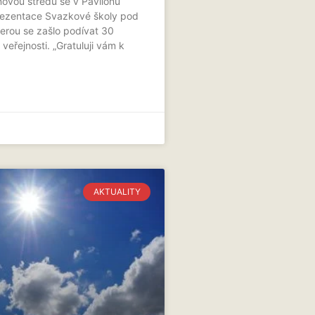
novou středu se v Pavilonu
rezentace Svazkové školy pod
terou se zašlo podívat 30
veřejnosti. „Gratuluji vám k
AKTUALITY