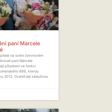
ní paní Marcele
é
upitelé na svém červnovém
kovali paní Marcele
ejí působení ve funkci
Komenského 886, kterou
u 2012. Ocenili její záslužnou