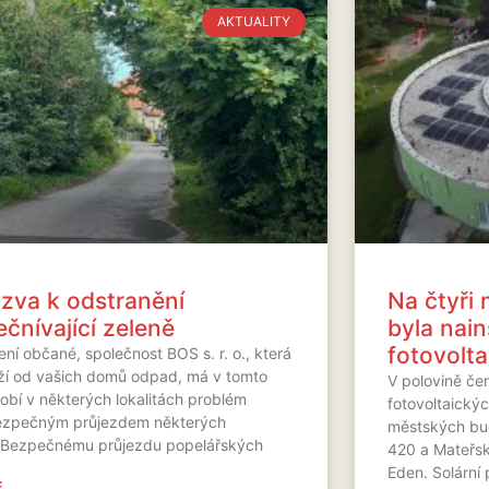
AKTUALITY
zva k odstranění
Na čtyři
ečnívající zeleně
byla nai
fotovolta
ní občané, společnost BOS s. r. o., která
ží od vašich domů odpad, má v tomto
V polovině če
obí v některých lokalitách problém
fotovoltaickýc
ezpečným průjezdem některých
městských bu
c.Bezpečnému průjezdu popelářských
420 a Mateřsk
Eden. Solární
...