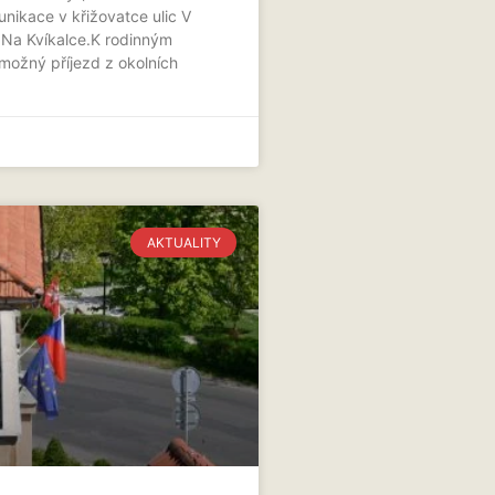
nikace v křižovatce ulic V
 Na Kvíkalce.K rodinným
ožný příjezd z okolních
AKTUALITY