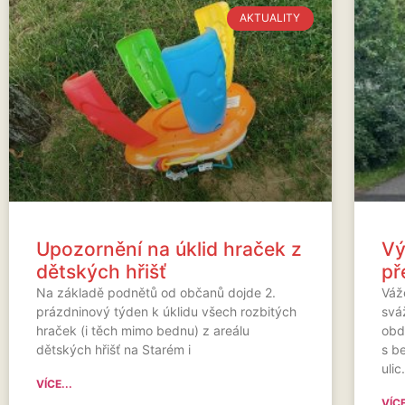
AKTUALITY
Upozornění na úklid hraček z
Vý
dětských hřišť
př
Na základě podnětů od občanů dojde 2.
Váže
prázdninový týden k úklidu všech rozbitých
svá
hraček (i těch mimo bednu) z areálu
obd
dětských hřišť na Starém i
s b
uli
VÍCE...
VÍCE