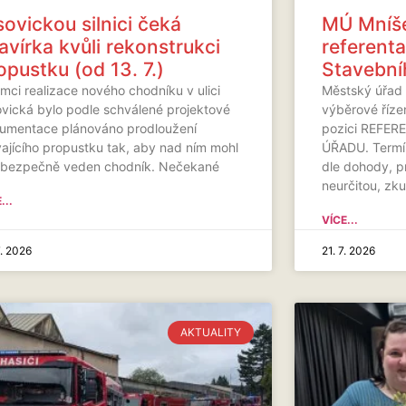
sovickou silnici čeká
MÚ Mníše
avírka kvůli rekonstrukci
referent
opustku (od 13. 7.)
Stavební
mci realizace nového chodníku v ulici
Městský úřad 
ovická bylo podle schválené projektové
výběrové říze
umentace plánováno prodloužení
pozici REFE
vajícího propustku tak, aby nad ním mohl
ÚŘADU. Termín
 bezpečně veden chodník. Nečekané
dle dohody, 
neurčitou, zk
...
VÍCE...
7. 2026
21. 7. 2026
AKTUALITY