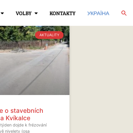
VOLBY
KONTAKTY
УКРАЇНА
AKTUALITY
e o stavebních
a Kvíkalce
 týden dojde k frézování
vě nivelety (osa