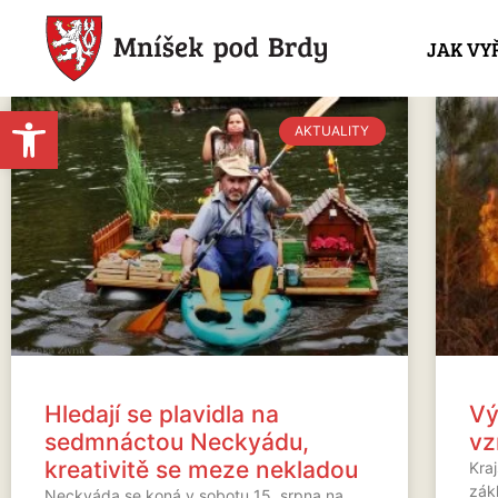
JAK VY
Open toolbar
AKTUALITY
Hledají se plavidla na
Vý
sedmnáctou Neckyádu,
vz
kreativitě se meze nekladou
Kra
zák
Neckyáda se koná v sobotu 15. srpna na