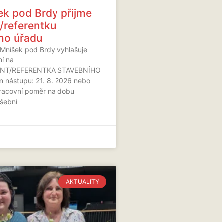
k pod Brdy přijme
a/referentku
ho úřadu
Mníšek pod Brdy vyhlašuje
ní na
RENT/REFERENTKA STAVEBNÍHO
 nástupu: 21. 8. 2026 nebo
pracovní poměr na dobu
ušební
AKTUALITY