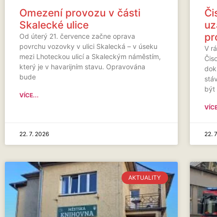
Omezení provozu v části
Či
Skalecké ulice
uz
pr
Od úterý 21. července začne oprava
povrchu vozovky v ulici Skalecká – v úseku
V rá
mezi Lhoteckou ulicí a Skaleckým náměstím,
Čis
který je v havarijním stavu. Opravována
dok
bude
stá
být
VÍCE...
VÍCE
22. 7. 2026
22. 
AKTUALITY