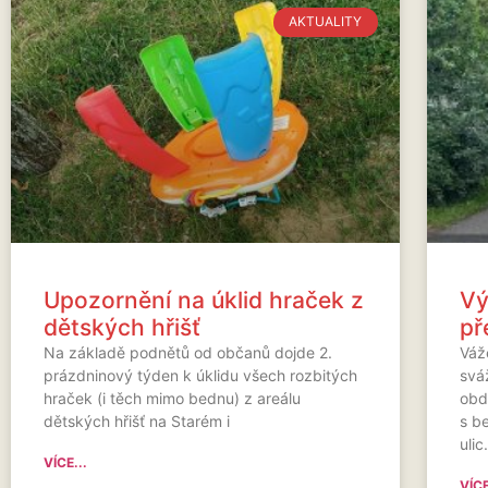
AKTUALITY
Upozornění na úklid hraček z
Vý
dětských hřišť
př
Na základě podnětů od občanů dojde 2.
Váže
prázdninový týden k úklidu všech rozbitých
svá
hraček (i těch mimo bednu) z areálu
obd
dětských hřišť na Starém i
s b
uli
VÍCE...
VÍCE