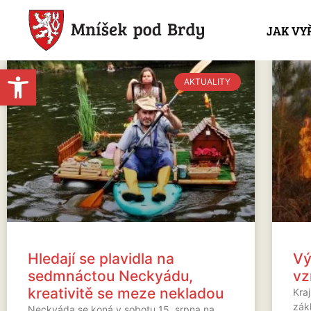
JAK VY
Open toolbar
AKTUALITY
Hledají se plavidla na
Vý
sedmnáctou Neckyádu,
vz
kreativitě se meze nekladou
Kra
zák
Neckyáda se koná v sobotu 15. srpna na