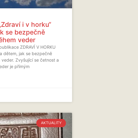
„Zdraví i v horku“
jak se bezpečně
ěhem veder
 publikace ZDRAVÍ V HORKU
 a dětem, jak se bezpečně
veder. Zvyšující se četnost a
veder je přímým
AKTUALITY