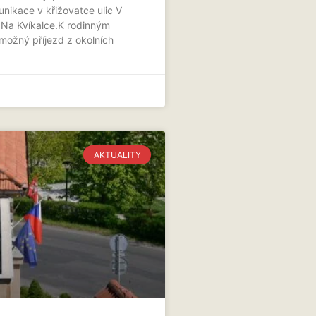
nikace v křižovatce ulic V
 Na Kvíkalce.K rodinným
ožný příjezd z okolních
AKTUALITY