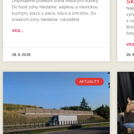
Sk
Doplňujeme poslední volná místa pro stánky:
Do food zóny hledáme: asijskou a mexickou
Naj
kuchyni, pizzu z pece, kávu a zmrzlinu. Do
výt
kreativní zóny hledáme: rukodělné
s ro
Brdy
VÍCE...
fot
VÍCE
28. 6. 2026
26. 
AKTUALITY