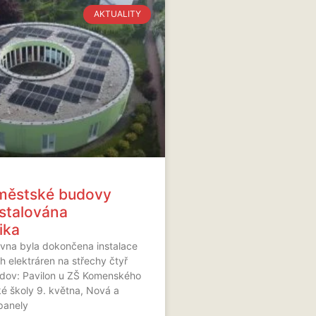
AKTUALITY
 městské budovy
nstalována
ika
rvna byla dokončena instalace
h elektráren na střechy čtyř
dov: Pavilon u ZŠ Komenského
é školy 9. května, Nová a
 panely