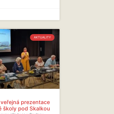
AKTUALITY
 veřejná prezentace
 školy pod Skalkou