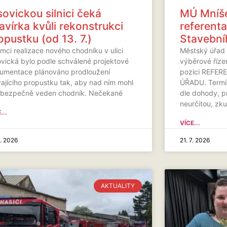
sovickou silnici čeká
MÚ Mníše
avírka kvůli rekonstrukci
referent
opustku (od 13. 7.)
Stavební
mci realizace nového chodníku v ulici
Městský úřad 
ovická bylo podle schválené projektové
výběrové říze
umentace plánováno prodloužení
pozici REFE
vajícího propustku tak, aby nad ním mohl
ÚŘADU. Termín
 bezpečně veden chodník. Nečekané
dle dohody, 
neurčitou, zk
...
VÍCE...
7. 2026
21. 7. 2026
AKTUALITY