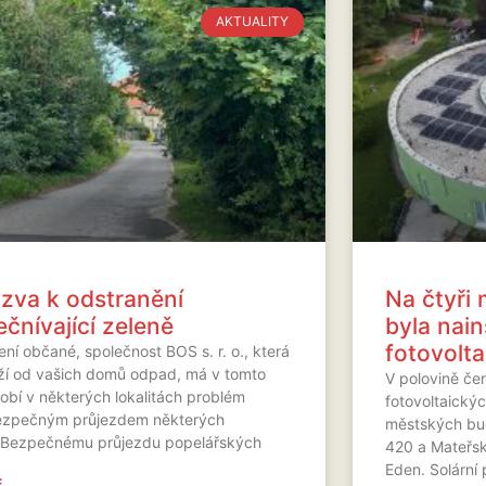
AKTUALITY
zva k odstranění
Na čtyři
ečnívající zeleně
byla nai
fotovolta
ní občané, společnost BOS s. r. o., která
ží od vašich domů odpad, má v tomto
V polovině če
obí v některých lokalitách problém
fotovoltaickýc
ezpečným průjezdem některých
městských bu
c.Bezpečnému průjezdu popelářských
420 a Mateřsk
Eden. Solární
...