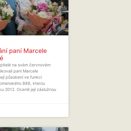
ní paní Marcele
é
upitelé na svém červnovém
kovali paní Marcele
ejí působení ve funkci
Komenského 886, kterou
u 2012. Ocenili její záslužnou