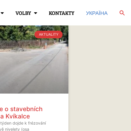
VOLBY
KONTAKTY
УКРАЇНА
AKTUALITY
e o stavebních
a Kvíkalce
 týden dojde k frézování
vě nivelety (osa