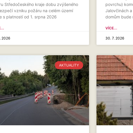
ru Středočeského kraje dobu zvýšeného
povrchu) komu
ezpečí vzniku požáru na celém území
Jalovčinách a
e s platností od 1. srpna 2026
domům bude m
...
VÍCE...
7. 2026
30. 7. 2026
AKTUALITY