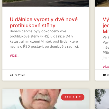
U dálnice vyrostly dvě nové
Vý
protihlukové stěny
je
Mn
Během června byly dokončeny dvě
protihlukové stěny (PHS) u dálnice D4 v
Ve 
katastrálním území Mníšek pod Brdy, které
Pavi
nechalo ŘSD postavit po domluvě s radnicí.
měs
Přít
VÍCE...
jedn
VÍCE
24. 6. 2026
18. 
AKTUALITY