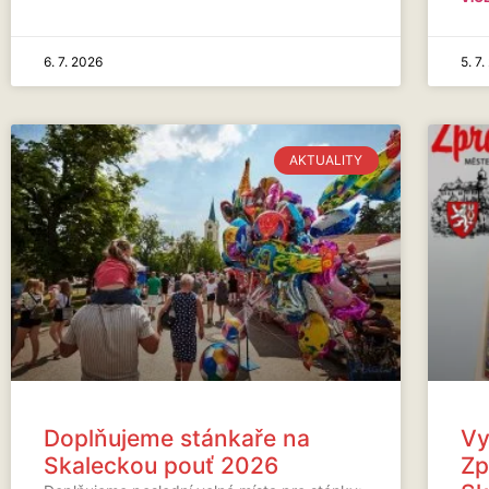
6. 7. 2026
5. 7
AKTUALITY
Doplňujeme stánkaře na
Vy
Skaleckou pouť 2026
Zp