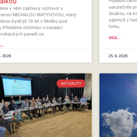
alkou
Poslední červ
uskutečnila p
dete v něm zajímavý rozhovor s
Skalkou, na k
varnicí MICHALOU MATYSOVOU, který
zájemců z řad 
dinou bydlí již 19 let v Mníšku pod
tomu,
.Přinášíme informaci o instalaci
ovoltaických panelů na
VÍCE...
...
6. 2026
25. 6. 2026
AKTUALITY