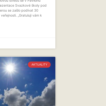
novou středu se v Pavilonu
rezentace Svazkové školy pod
terou se zašlo podívat 30
veřejnosti. „Gratuluji vám k
AKTUALITY