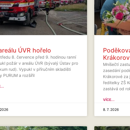
areálu ÚVR hořelo
Poděková
Krákorov
středu 8. července před 9. hodinou ranní
ukl požár v areálu ÚVR (bývalý Ústav pro
Mníšečtí zast
um rud). Vypukl v příručním skladišti
zasedání podě
my PURUM a rozšířil
Krákorové za j
ředitelky ZŠ 
...
zastává od rok
VÍCE...
. 2026
8. 7. 2026