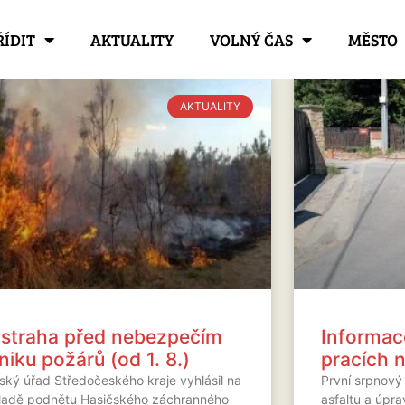
ŘÍDIT
AKTUALITY
VOLNÝ ČAS
MĚSTO
AKTUALITY
straha před nebezpečím
Informac
niku požárů (od 1. 8.)
pracích n
jský úřad Středočeského kraje vyhlásil na
První srpnový
ladě podnětu Hasičského záchranného
asfaltu a úpra