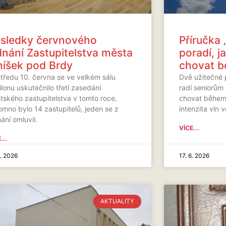
sledky červnového
Příručka 
dnání Zastupitelstva města
poradí, 
íšek pod Brdy
chovat b
středu 10. června se ve velkém sálu
Dvě užitečné
lonu uskutečnilo třetí zasedání
radí seniorům
tského zastupitelstva v tomto roce.
chovat během 
omno bylo 14 zastupitelů, jeden se z
intenzita vln 
ání omluvil.
VÍCE...
...
6. 2026
17. 6. 2026
AKTUALITY