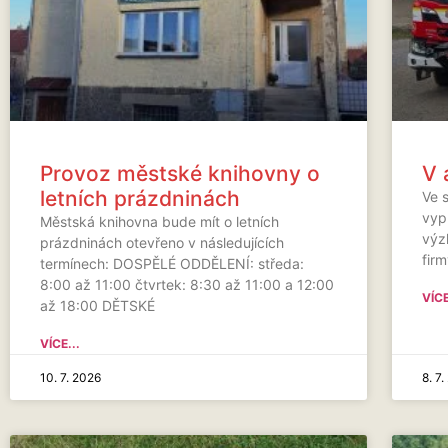
Provoz městské knihovny o
V 
letních prázdninách
Ve 
vyp
Městská knihovna bude mít o letních
výzk
prázdninách otevřeno v následujících
fir
termínech: DOSPĚLÉ ODDĚLENÍ: středa:
8:00 až 11:00 čtvrtek: 8:30 až 11:00 a 12:00
VÍCE
až 18:00 DĚTSKÉ
VÍCE...
10. 7. 2026
8. 7