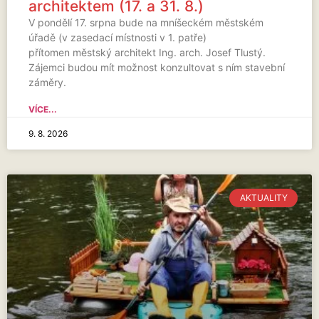
architektem (17. a 31. 8.)
V pondělí 17. srpna bude na mníšeckém městském
úřadě (v zasedací místnosti v 1. patře)
přítomen městský architekt Ing. arch. Josef Tlustý.
Zájemci budou mít možnost konzultovat s ním stavební
záměry.
VÍCE...
9. 8. 2026
AKTUALITY