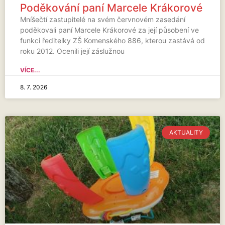
Poděkování paní Marcele Krákorové
Mníšečtí zastupitelé na svém červnovém zasedání
poděkovali paní Marcele Krákorové za její působení ve
funkci ředitelky ZŠ Komenského 886, kterou zastává od
roku 2012. Ocenili její záslužnou
VÍCE...
8. 7. 2026
AKTUALITY