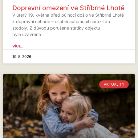
Dopravní omezení ve Stříbrné Lhotě
V úterý 19. května před půlnocí došlo ve Stříbrné Lhotě
k dopravní nehodě – osobní automobil narazil do
stodoly. Z důvodu porušené statiky objektu
byla uzavřena
VÍCE...
19. 5. 2026
AKTUALITY