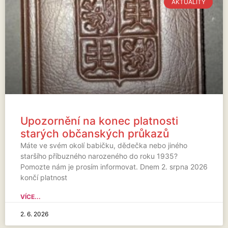
AKTUALITY
Upozornění na konec platnosti
starých občanských průkazů
Máte ve svém okolí babičku, dědečka nebo jiného
staršího příbuzného narozeného do roku 1935?
Pomozte nám je prosím informovat. Dnem 2. srpna 2026
končí platnost
VÍCE...
2. 6. 2026