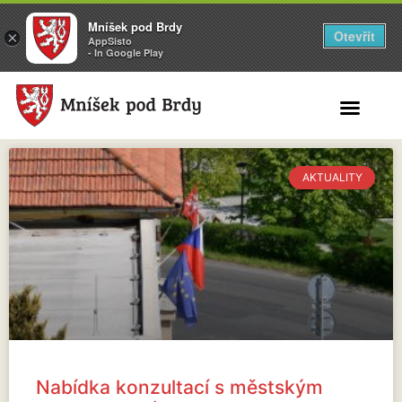
Mníšek pod Brdy
Otevřít
×
AppSisto
- In Google Play
Search for:
AKTUALITY
Nabídka konzultací s městským