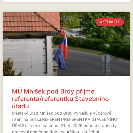
AKTUALITY
MÚ Mníšek pod Brdy přijme
referenta/referentku Stavebního
úřadu
Městský úřad Mníšek pod Brdy vyhlašuje výběrové
řízení na pozici REFERENT/REFERENTKA STAVEBNÍHO
ÚŘADU. Termín nástupu: 21. 8. 2026 nebo dle dohody,
pracovní poměr na dobu neurčitou, zkušební