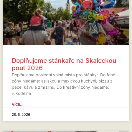
Doplňujeme stánkaře na Skaleckou
pouť 2026
Doplňujeme poslední volná místa pro stánky: Do food
zóny hledáme: asijskou a mexickou kuchyni, pizzu z
pece, kávu a zmrzlinu. Do kreativní zóny hledáme:
rukodělné
VÍCE...
28. 6. 2026