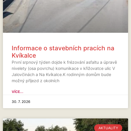
Informace o stavebních pracích na
Kvíkalce
První srpnový týden dojde k frézování asfaltu a úpravě
nivelety (osa povrchu) komunikace v křižovatce ulic V
Jalovčinách a Na Kvíkalce.K rodinným domům bude
možný příjezd z okolních
VÍCE...
30. 7. 2026
AKTUALITY