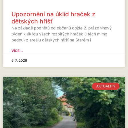
Upozornění na úklid hraček z
dětských hřišť
Na základě podnětů od občanů dojde 2. prázdninový
týden k úklidu všech rozbitých hraček (i těch mimo
bednu) z areálu dětských hřišť na Starém i
VÍCE...
6. 7. 2026
AKTUALITY