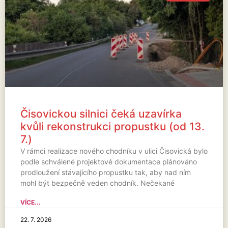
Čisovickou silnici čeká uzavírka
kvůli rekonstrukci propustku (od 13.
7.)
V rámci realizace nového chodníku v ulici Čisovická bylo
podle schválené projektové dokumentace plánováno
prodloužení stávajícího propustku tak, aby nad ním
mohl být bezpečně veden chodník. Nečekané
VÍCE...
22. 7. 2026