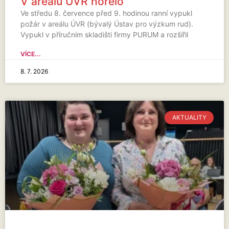
V areálu ÚVR hořelo
Ve středu 8. července před 9. hodinou ranní vypukl
požár v areálu ÚVR (bývalý Ústav pro výzkum rud).
Vypukl v příručním skladišti firmy PURUM a rozšířil
VÍCE...
8. 7. 2026
AKTUALITY