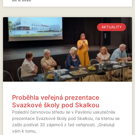
AKTUALITY
Proběhla veřejná prezentace
Svazkové školy pod Skalkou
Poslední červnovou středu se v Pavilonu uskutečnila
prezentace Svazkové školy pod Skalkou, na kterou se
zašlo podívat 30 zájemců z řad veřejnosti. „Gratuluji
vám k tomu,