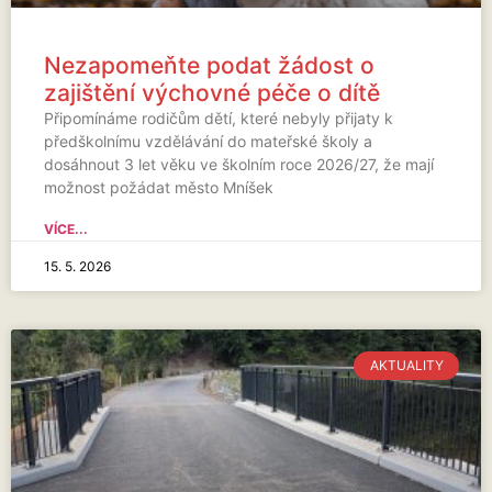
Nezapomeňte podat žádost o
zajištění výchovné péče o dítě
Připomínáme rodičům dětí, které nebyly přijaty k
předškolnímu vzdělávání do mateřské školy a
dosáhnout 3 let věku ve školním roce 2026/27, že mají
možnost požádat město Mníšek
VÍCE...
15. 5. 2026
AKTUALITY