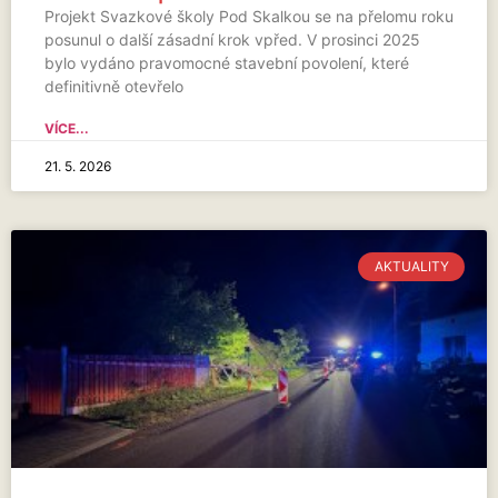
Projekt Svazkové školy Pod Skalkou se na přelomu roku
posunul o další zásadní krok vpřed. V prosinci 2025
bylo vydáno pravomocné stavební povolení, které
definitivně otevřelo
VÍCE...
21. 5. 2026
AKTUALITY