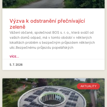
Výzva k odstranění přečnívající
zeleně
Vážení občané, společnost BOS s. r. o., která sváží od
vašich domů odpad, má v tomto období v některých
lokalitách problém s bezpečným průjezdem některých
ulic.Bezpečnému průjezdu popelářských
VÍCE...
5. 7. 2026
AKTUALITY