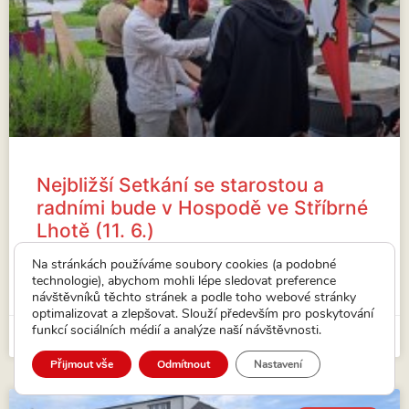
Nejbližší Setkání se starostou a
radními bude v Hospodě ve Stříbrné
Lhotě (11. 6.)
Nejbližší Setkání se starostou a radními bude ve
Na stránkách používáme soubory cookies (a podobné
Stříbrné Lhotě.
technologie), abychom mohli lépe sledovat preference
návštěvníků těchto stránek a podle toho webové stránky
VÍCE...
optimalizovat a zlepšovat. Slouží především pro poskytování
funkcí sociálních médií a analýze naší návštěvnosti.
15. 5. 2026
Přijmout vše
Odmítnout
Nastavení