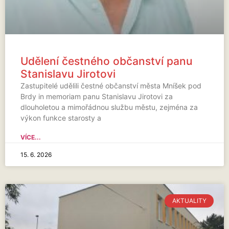
Udělení čestného občanství panu
Stanislavu Jirotovi
Zastupitelé udělili čestné občanství města Mníšek pod
Brdy in memoriam panu Stanislavu Jirotovi za
dlouholetou a mimořádnou službu městu, zejména za
výkon funkce starosty a
VÍCE...
15. 6. 2026
AKTUALITY