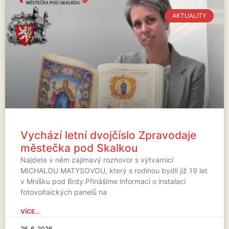
AKTUALITY
Vychází letní dvojčíslo Zpravodaje
městečka pod Skalkou
Najdete v něm zajímavý rozhovor s výtvarnicí
MICHALOU MATYSOVOU, který s rodinou bydlí již 19 let
v Mníšku pod Brdy.Přinášíme informaci o instalaci
fotovoltaických panelů na
VÍCE...
26. 6. 2026