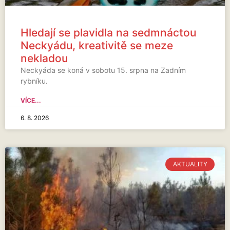
Hledají se plavidla na sedmnáctou
Neckyádu, kreativitě se meze
nekladou
Neckyáda se koná v sobotu 15. srpna na Zadním
rybníku.
VÍCE...
6. 8. 2026
AKTUALITY