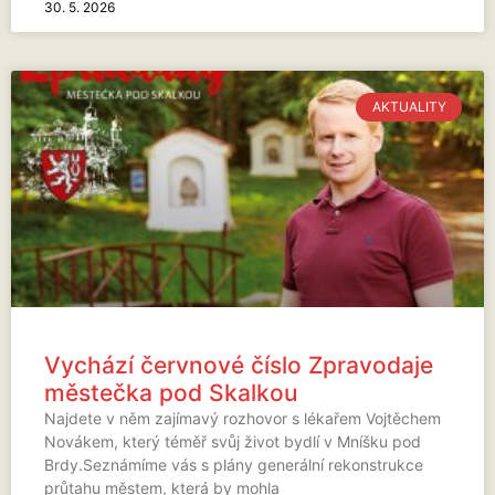
30. 5. 2026
AKTUALITY
Vychází červnové číslo Zpravodaje
městečka pod Skalkou
Najdete v něm zajímavý rozhovor s lékařem Vojtěchem
Novákem, který téměř svůj život bydlí v Mníšku pod
Brdy.Seznámíme vás s plány generální rekonstrukce
průtahu městem, která by mohla