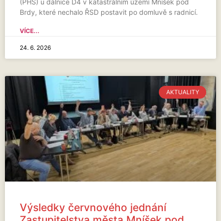
(PHS) u dálnice D4 v katastrálním území Mníšek pod
Brdy, které nechalo ŘSD postavit po domluvě s radnicí.
VÍCE...
24. 6. 2026
AKTUALITY
Výsledky červnového jednání
Zastupitelstva města Mníšek pod