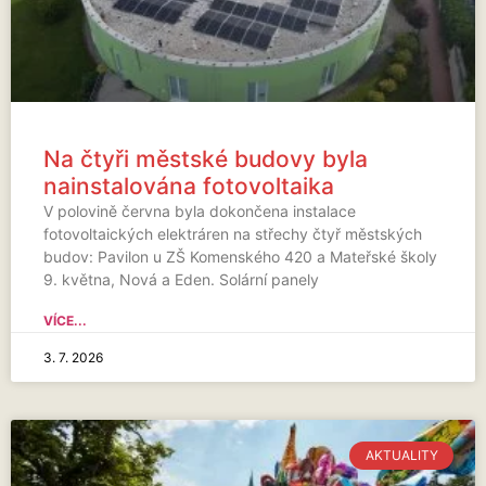
Na čtyři městské budovy byla
nainstalována fotovoltaika
V polovině června byla dokončena instalace
fotovoltaických elektráren na střechy čtyř městských
budov: Pavilon u ZŠ Komenského 420 a Mateřské školy
9. května, Nová a Eden. Solární panely
VÍCE...
3. 7. 2026
AKTUALITY