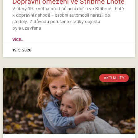
Dopravní omezení ve Stříbrné Lhotě
V úterý 19. května před půlnocí došlo ve Stříbrné Lhotě
k dopravní nehodě – osobní automobil narazil do
stodoly. Z důvodu porušené statiky objektu
byla uzavřena
VÍCE...
19. 5. 2026
AKTUALITY