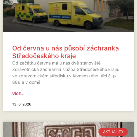
Od června u nás působí záchranka
Středočeského kraje
Od začátku června má u nás dvě stanoviště
Zdravotnická záchranná služba Středočeského kraje:
ve zdravotnickém středisku v Komenského ulici č. p.
886 a v domě
VÍCE...
13. 6. 2026
AKTUALITY