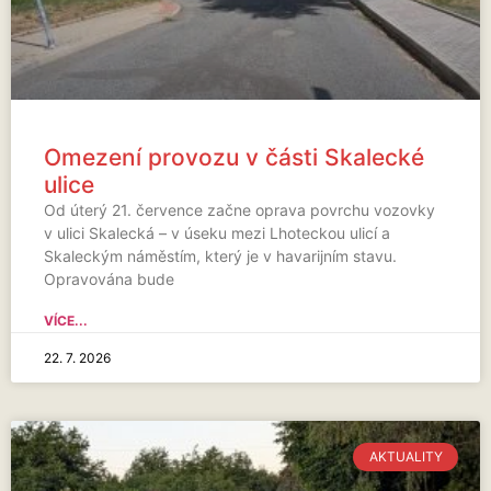
Omezení provozu v části Skalecké
ulice
Od úterý 21. července začne oprava povrchu vozovky
v ulici Skalecká – v úseku mezi Lhoteckou ulicí a
Skaleckým náměstím, který je v havarijním stavu.
Opravována bude
VÍCE...
22. 7. 2026
AKTUALITY