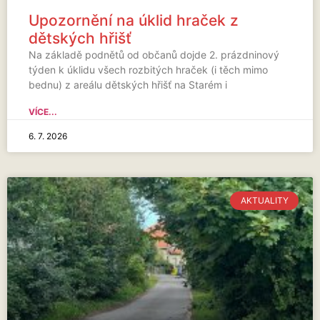
Upozornění na úklid hraček z
dětských hřišť
Na základě podnětů od občanů dojde 2. prázdninový
týden k úklidu všech rozbitých hraček (i těch mimo
bednu) z areálu dětských hřišť na Starém i
VÍCE...
6. 7. 2026
AKTUALITY