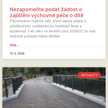
Nezapomeňte podat žádost o
zajištění výchovné péče o dítě
Připomínáme rodičům dětí, které nebyly přijaty k
předškolnímu vzdělávání do mateřské školy a
dosáhnout 3 let věku ve školním roce 2026/27, že mají
možnost požádat město Mníšek
VÍCE...
15. 5. 2026
AKTUALITY