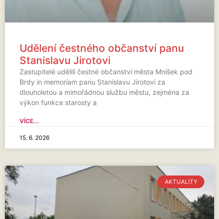
Udělení čestného občanství panu
Stanislavu Jirotovi
Zastupitelé udělili čestné občanství města Mníšek pod
Brdy in memoriam panu Stanislavu Jirotovi za
dlouholetou a mimořádnou službu městu, zejména za
výkon funkce starosty a
VÍCE...
15. 6. 2026
AKTUALITY