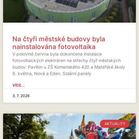
Na čtyři městské budovy byla
nainstalována fotovoltaika
V polovině června byla dokončena instalace
fotovoltaických elektráren na střechy čtyř městských
budov: Pavilon u ZŠ Komenského 420 a Mateřské školy
9. května, Nová a Eden. Solární panely
VÍCE...
3. 7. 2026
AKTUALITY