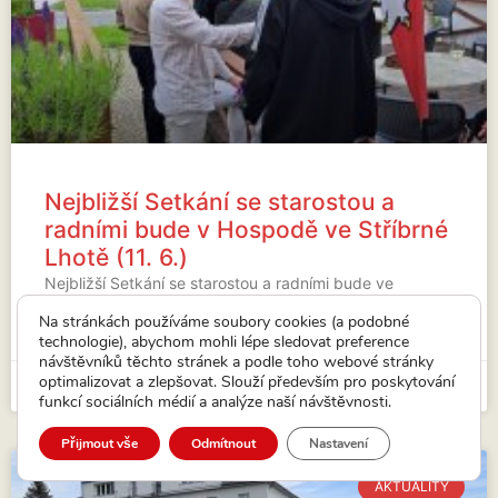
Nejbližší Setkání se starostou a
radními bude v Hospodě ve Stříbrné
Lhotě (11. 6.)
Nejbližší Setkání se starostou a radními bude ve
Stříbrné Lhotě.
Na stránkách používáme soubory cookies (a podobné
technologie), abychom mohli lépe sledovat preference
VÍCE...
návštěvníků těchto stránek a podle toho webové stránky
optimalizovat a zlepšovat. Slouží především pro poskytování
15. 5. 2026
funkcí sociálních médií a analýze naší návštěvnosti.
Přijmout vše
Odmítnout
Nastavení
AKTUALITY