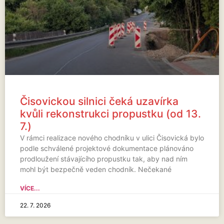
Čisovickou silnici čeká uzavírka
kvůli rekonstrukci propustku (od 13.
7.)
V rámci realizace nového chodníku v ulici Čisovická bylo
podle schválené projektové dokumentace plánováno
prodloužení stávajícího propustku tak, aby nad ním
mohl být bezpečně veden chodník. Nečekané
VÍCE...
22. 7. 2026