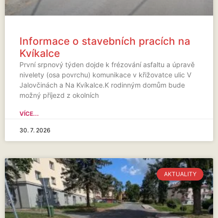
Informace o stavebních pracích na
Kvíkalce
První srpnový týden dojde k frézování asfaltu a úpravě
nivelety (osa povrchu) komunikace v křižovatce ulic V
Jalovčinách a Na Kvíkalce.K rodinným domům bude
možný příjezd z okolních
VÍCE...
30. 7. 2026
AKTUALITY