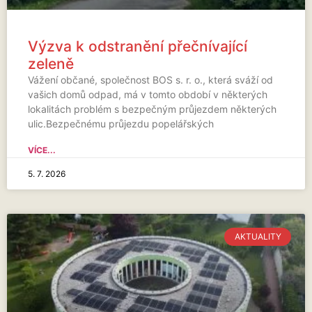
Výzva k odstranění přečnívající
zeleně
Vážení občané, společnost BOS s. r. o., která sváží od
vašich domů odpad, má v tomto období v některých
lokalitách problém s bezpečným průjezdem některých
ulic.Bezpečnému průjezdu popelářských
VÍCE...
5. 7. 2026
AKTUALITY