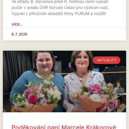
Ve středu 8. července před 9. hodinou ranní vypukl
požár v areálu ÚVR (bývalý Ústav pro výzkum rud).
Vypukl v příručním skladišti firmy PURUM a rozšířil
VÍCE...
8. 7. 2026
AKTUALITY
Poděkování paní Marcele Krákorové