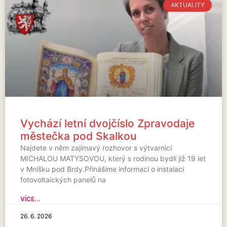
AKTUALITY
Vychází letní dvojčíslo Zpravodaje
městečka pod Skalkou
Najdete v něm zajímavý rozhovor s výtvarnicí
MICHALOU MATYSOVOU, který s rodinou bydlí již 19 let
v Mníšku pod Brdy.Přinášíme informaci o instalaci
fotovoltaických panelů na
VÍCE...
26. 6. 2026