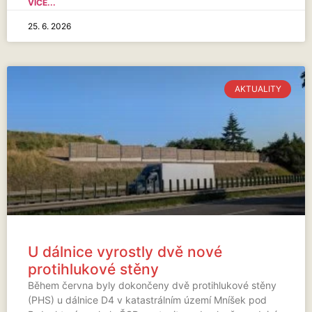
VÍCE...
25. 6. 2026
AKTUALITY
U dálnice vyrostly dvě nové
protihlukové stěny
Během června byly dokončeny dvě protihlukové stěny
(PHS) u dálnice D4 v katastrálním území Mníšek pod