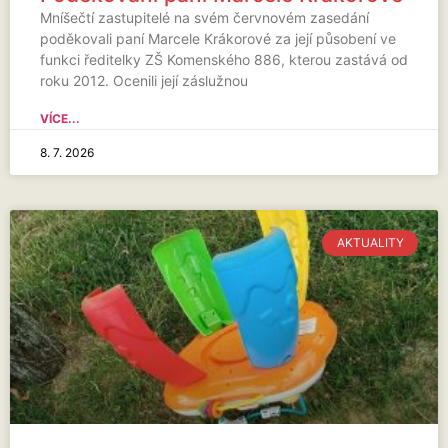
Mníšečtí zastupitelé na svém červnovém zasedání
poděkovali paní Marcele Krákorové za její působení ve
funkci ředitelky ZŠ Komenského 886, kterou zastává od
roku 2012. Ocenili její záslužnou
VÍCE...
8. 7. 2026
AKTUALITY