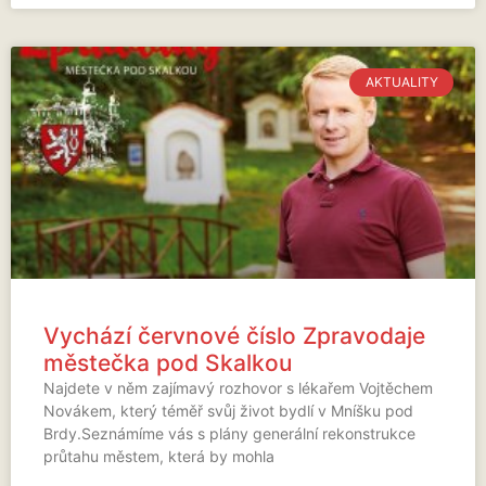
AKTUALITY
Vychází červnové číslo Zpravodaje
městečka pod Skalkou
Najdete v něm zajímavý rozhovor s lékařem Vojtěchem
Novákem, který téměř svůj život bydlí v Mníšku pod
Brdy.Seznámíme vás s plány generální rekonstrukce
průtahu městem, která by mohla