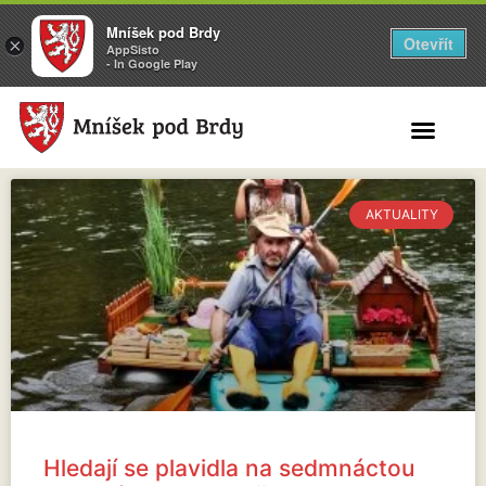
Mníšek pod Brdy
Otevřít
×
AppSisto
- In Google Play
Search for:
AKTUALITY
Hledají se plavidla na sedmnáctou