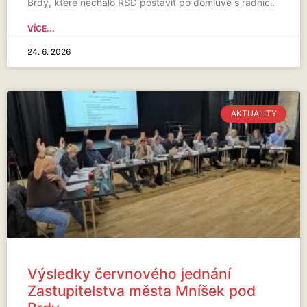
Brdy, které nechalo ŘSD postavit po domluvě s radnicí.
VÍCE...
24. 6. 2026
AKTUALITY
Výsledky červnového jednání
Zastupitelstva města Mníšek pod