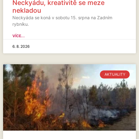
Neckyádu, kreativitě se meze
nekladou
Neckyáda se koná v sobotu 15. srpna na Zadním
rybníku.
VÍCE...
6. 8. 2026
AKTUALITY