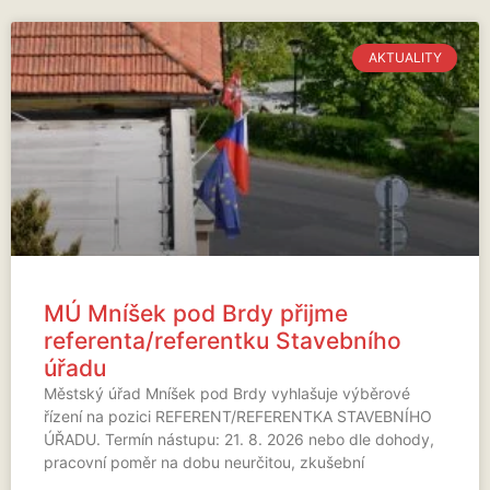
AKTUALITY
MÚ Mníšek pod Brdy přijme
referenta/referentku Stavebního
úřadu
Městský úřad Mníšek pod Brdy vyhlašuje výběrové
řízení na pozici REFERENT/REFERENTKA STAVEBNÍHO
ÚŘADU. Termín nástupu: 21. 8. 2026 nebo dle dohody,
pracovní poměr na dobu neurčitou, zkušební