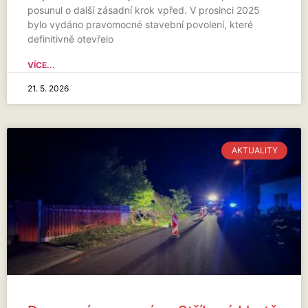
posunul o další zásadní krok vpřed. V prosinci 2025
bylo vydáno pravomocné stavební povolení, které
definitivně otevřelo
VÍCE...
21. 5. 2026
AKTUALITY