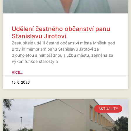
Udělení čestného občanství panu
Stanislavu Jirotovi
Zastupitelé udělili čestné občanství města Mníšek pod
Brdy in memoriam panu Stanislavu Jirotovi za
dlouholetou a mimořádnou službu městu, zejména za
výkon funkce starosty a
VÍCE...
15. 6. 2026
AKTUALITY