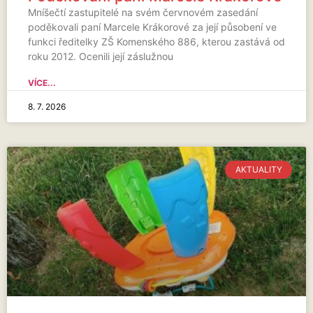
Mníšečtí zastupitelé na svém červnovém zasedání
poděkovali paní Marcele Krákorové za její působení ve
funkci ředitelky ZŠ Komenského 886, kterou zastává od
roku 2012. Ocenili její záslužnou
VÍCE...
8. 7. 2026
AKTUALITY