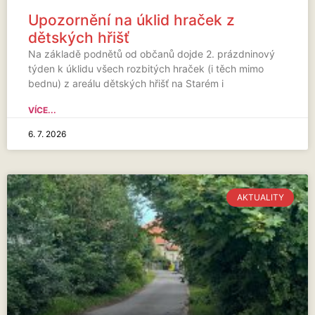
Upozornění na úklid hraček z
dětských hřišť
Na základě podnětů od občanů dojde 2. prázdninový
týden k úklidu všech rozbitých hraček (i těch mimo
bednu) z areálu dětských hřišť na Starém i
VÍCE...
6. 7. 2026
AKTUALITY