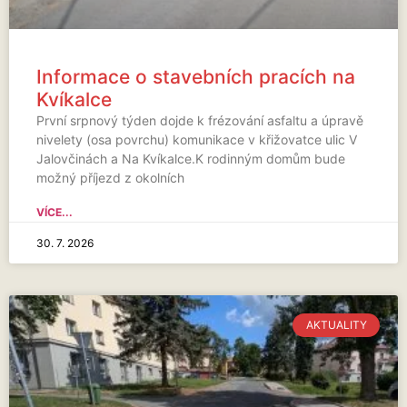
Informace o stavebních pracích na
Kvíkalce
První srpnový týden dojde k frézování asfaltu a úpravě
nivelety (osa povrchu) komunikace v křižovatce ulic V
Jalovčinách a Na Kvíkalce.K rodinným domům bude
možný příjezd z okolních
VÍCE...
30. 7. 2026
AKTUALITY