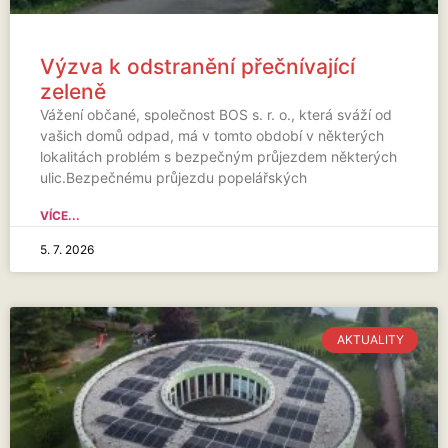
Výzva k odstranění přečnívající
zeleně
Vážení občané, společnost BOS s. r. o., která sváží od
vašich domů odpad, má v tomto období v některých
lokalitách problém s bezpečným průjezdem některých
ulic.Bezpečnému průjezdu popelářských
VÍCE...
5. 7. 2026
AKTUALITY