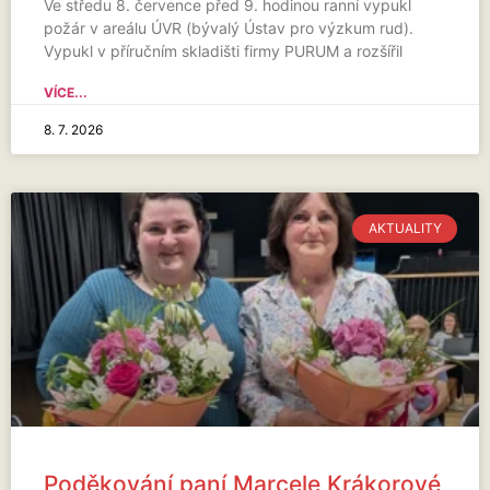
Ve středu 8. července před 9. hodinou ranní vypukl
požár v areálu ÚVR (bývalý Ústav pro výzkum rud).
Vypukl v příručním skladišti firmy PURUM a rozšířil
VÍCE...
8. 7. 2026
AKTUALITY
Poděkování paní Marcele Krákorové