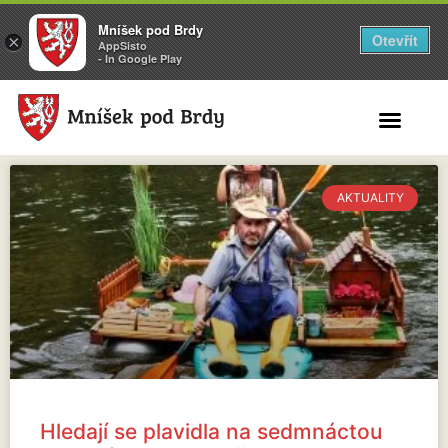
Mníšek pod Brdy
Otevřít
×
AppSisto
- In Google Play
Search for:
AKTUALITY
Hledají se plavidla na sedmnáctou