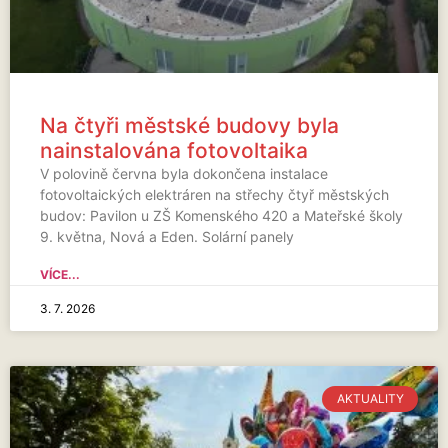
Na čtyři městské budovy byla
nainstalována fotovoltaika
V polovině června byla dokončena instalace
fotovoltaických elektráren na střechy čtyř městských
budov: Pavilon u ZŠ Komenského 420 a Mateřské školy
9. května, Nová a Eden. Solární panely
VÍCE...
3. 7. 2026
AKTUALITY