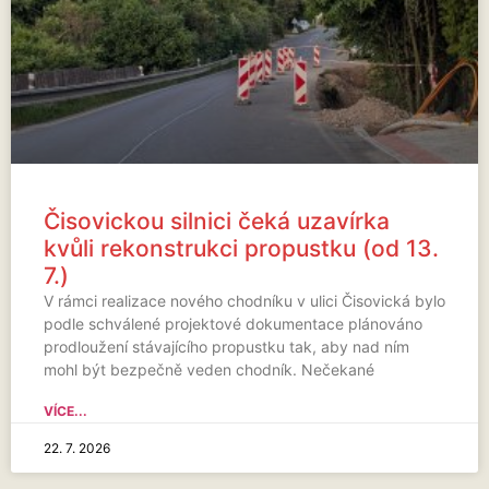
Čisovickou silnici čeká uzavírka
kvůli rekonstrukci propustku (od 13.
7.)
V rámci realizace nového chodníku v ulici Čisovická bylo
podle schválené projektové dokumentace plánováno
prodloužení stávajícího propustku tak, aby nad ním
mohl být bezpečně veden chodník. Nečekané
VÍCE...
22. 7. 2026