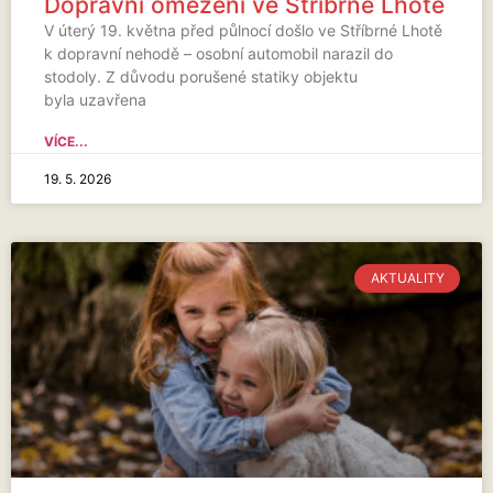
Dopravní omezení ve Stříbrné Lhotě
V úterý 19. května před půlnocí došlo ve Stříbrné Lhotě
k dopravní nehodě – osobní automobil narazil do
stodoly. Z důvodu porušené statiky objektu
byla uzavřena
VÍCE...
19. 5. 2026
AKTUALITY