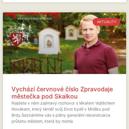
AKTUALITY
Vychází červnové číslo Zpravodaje
městečka pod Skalkou
Najdete v něm zajímavý rozhovor s lékařem Vojtěchem
Novákem, který téměř svůj život bydlí v Mníšku pod
Brdy.Seznámíme vás s plány generální rekonstrukce
průtahu městem, která by mohla