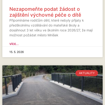
Nezapomeňte podat žádost o
zajištění výchovné péče o dítě
Připomínáme rodičům dětí, které nebyly přijaty k
předškolnímu vzdělávání do mateřské školy a
dosáhnout 3 let věku ve školním roce 2026/27, že mají
možnost požádat město Mníšek
VÍCE...
15. 5. 2026
AKTUALITY