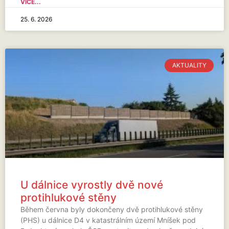
VÍCE...
25. 6. 2026
AKTUALITY
U dálnice vyrostly dvě nové
protihlukové stěny
Během června byly dokončeny dvě protihlukové stěny
(PHS) u dálnice D4 v katastrálním území Mníšek pod