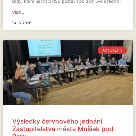
Brdy, které nechalo ŘSD postavit po domluvě s radnicí.
VÍCE...
24. 6. 2026
AKTUALITY
Výsledky červnového jednání
Zastupitelstva města Mníšek pod