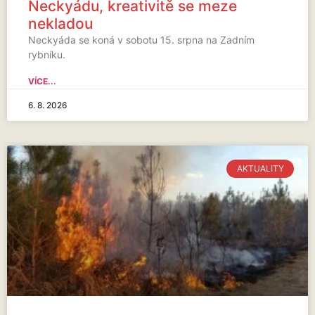
Neckyádu, kreativitě se meze
nekladou
Neckyáda se koná v sobotu 15. srpna na Zadním
rybníku.
VÍCE...
6. 8. 2026
AKTUALITY