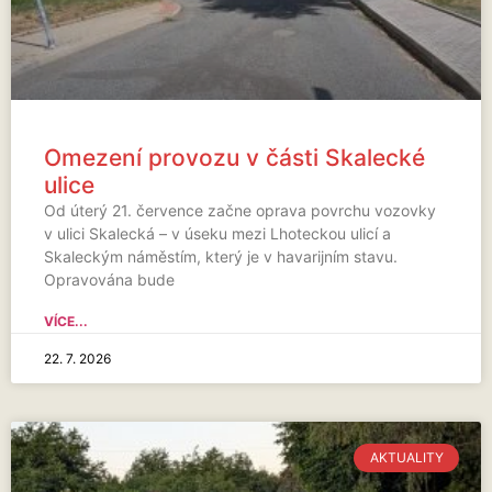
Omezení provozu v části Skalecké
ulice
Od úterý 21. července začne oprava povrchu vozovky
v ulici Skalecká – v úseku mezi Lhoteckou ulicí a
Skaleckým náměstím, který je v havarijním stavu.
Opravována bude
VÍCE...
22. 7. 2026
AKTUALITY