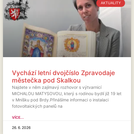
AKTUALITY
Vychází letní dvojčíslo Zpravodaje
městečka pod Skalkou
Najdete v něm zajímavý rozhovor s výtvarnicí
MICHALOU MATYSOVOU, který s rodinou bydlí již 19 let
v Mníšku pod Brdy.Přinášíme informaci o instalaci
fotovoltaických panelů na
VÍCE...
26. 6. 2026