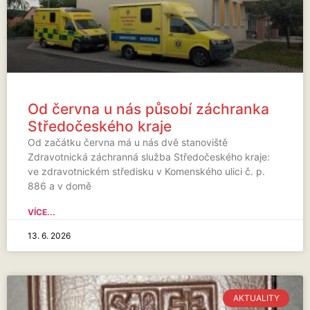
Od června u nás působí záchranka
Středočeského kraje
Od začátku června má u nás dvě stanoviště
Zdravotnická záchranná služba Středočeského kraje:
ve zdravotnickém středisku v Komenského ulici č. p.
886 a v domě
VÍCE...
13. 6. 2026
AKTUALITY