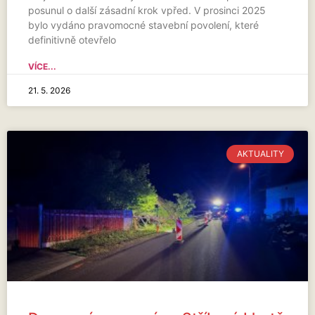
posunul o další zásadní krok vpřed. V prosinci 2025
bylo vydáno pravomocné stavební povolení, které
definitivně otevřelo
VÍCE...
21. 5. 2026
AKTUALITY