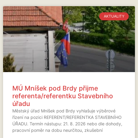
AKTUALITY
MÚ Mníšek pod Brdy přijme
referenta/referentku Stavebního
úřadu
Městský úřad Mníšek pod Brdy vyhlašuje výběrové
řízení na pozici REFERENT/REFERENTKA STAVEBNÍHO
ÚŘADU. Termín nástupu: 21. 8. 2026 nebo dle dohody,
pracovní poměr na dobu neurčitou, zkušební