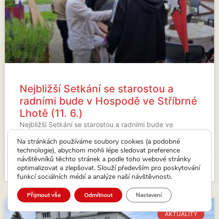
Nejbližší Setkání se starostou a
radními bude v Hospodě ve Stříbrné
Lhotě (11. 6.)
Nejbližší Setkání se starostou a radními bude ve
Stříbrné Lhotě.
Na stránkách používáme soubory cookies (a podobné
technologie), abychom mohli lépe sledovat preference
VÍCE...
návštěvníků těchto stránek a podle toho webové stránky
optimalizovat a zlepšovat. Slouží především pro poskytování
15. 5. 2026
funkcí sociálních médií a analýze naší návštěvnosti.
Přijmout vše
Odmítnout
Nastavení
AKTUALITY