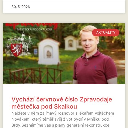
30. 5. 2026
AKTUALITY
Vychází červnové číslo Zpravodaje
městečka pod Skalkou
Najdete v něm zajímavý rozhovor s lékařem Vojtěchem
Novákem, který téměř svůj život bydlí v Mníšku pod
Brdy.Seznámíme vás s plány generální rekonstrukce