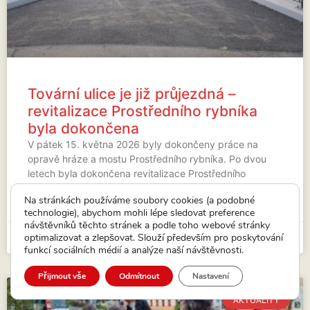
Tovární ulice je již průjezdná –
revitalizace Prostředního rybníka
byla dokončena
V pátek 15. května 2026 byly dokončeny práce na
opravě hráze a mostu Prostředního rybníka. Po dvou
letech byla dokončena revitalizace Prostředního
rybníka (byl vypuštěn od roku
Na stránkách používáme soubory cookies (a podobné
technologie), abychom mohli lépe sledovat preference
VÍCE...
návštěvníků těchto stránek a podle toho webové stránky
optimalizovat a zlepšovat. Slouží především pro poskytování
15. 5. 2026
funkcí sociálních médií a analýze naší návštěvnosti.
Přijmout vše
Odmítnout
Nastavení
AKTUALITY