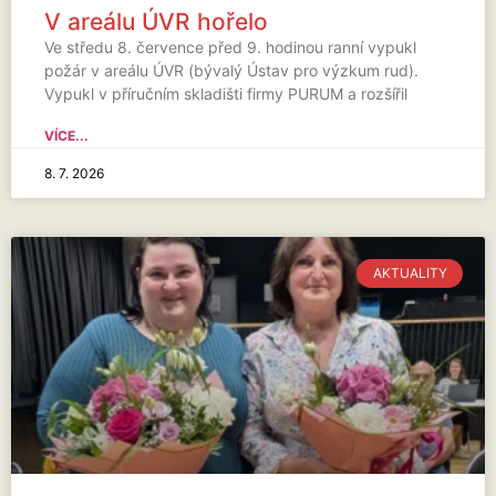
V areálu ÚVR hořelo
Ve středu 8. července před 9. hodinou ranní vypukl
požár v areálu ÚVR (bývalý Ústav pro výzkum rud).
Vypukl v příručním skladišti firmy PURUM a rozšířil
VÍCE...
8. 7. 2026
AKTUALITY