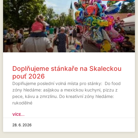
Doplňujeme stánkaře na Skaleckou
pouť 2026
Doplňujeme poslední volná místa pro stánky: Do food
zóny hledáme: asijskou a mexickou kuchyni, pizzu z
pece, kávu a zmrzlinu. Do kreativní zóny hledáme:
rukodělné
VÍCE...
28. 6. 2026