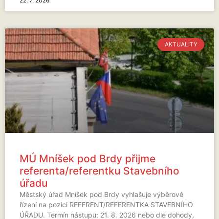
22. 7. 2026
AKTUALITY
MÚ Mníšek pod Brdy přijme
referenta/referentku Stavebního
úřadu
Městský úřad Mníšek pod Brdy vyhlašuje výběrové
řízení na pozici REFERENT/REFERENTKA STAVEBNÍHO
ÚŘADU. Termín nástupu: 21. 8. 2026 nebo dle dohody,