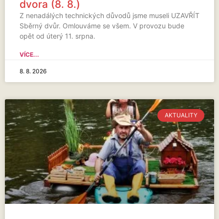
dvora (8. 8.)
Z nenadálých technických důvodů jsme museli UZAVŘÍT
Sběrný dvůr. Omlouváme se všem. V provozu bude
opět od úterý 11. srpna.
VÍCE...
8. 8. 2026
AKTUALITY