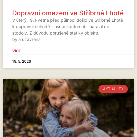
Dopravní omezení ve Stříbrné Lhotě
V úterý 19. května před půlnocí došlo ve Stříbrné Lhotě
k dopravní nehodě – osobní automobil narazil do
stodoly. Z důvodu porušené statiky objektu
byla uzavřena
VÍCE...
19. 5. 2026
AKTUALITY