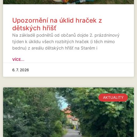
Upozornění na úklid hraček z
dětských hřišť
Na základě podnětů od občanů dojde 2. prázdninový
týden k úklidu všech rozbitých hraček (i těch mimo
bednu) z areálu dětských hřišť na Starém i
VÍCE...
6. 7. 2026
AKTUALITY