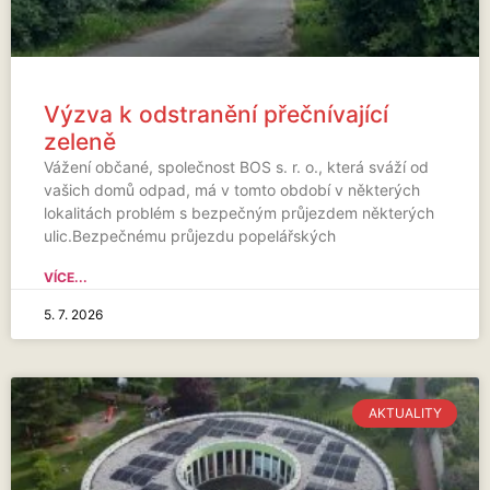
Výzva k odstranění přečnívající
zeleně
Vážení občané, společnost BOS s. r. o., která sváží od
vašich domů odpad, má v tomto období v některých
lokalitách problém s bezpečným průjezdem některých
ulic.Bezpečnému průjezdu popelářských
VÍCE...
5. 7. 2026
AKTUALITY