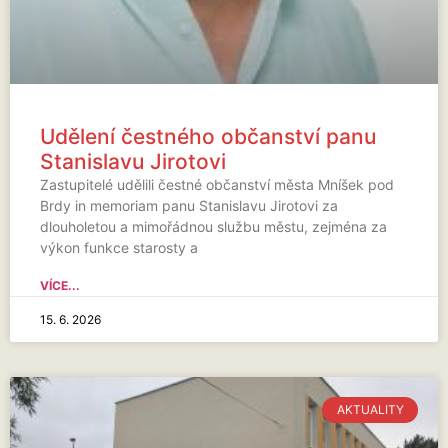
Udělení čestného občanství panu
Stanislavu Jirotovi
Zastupitelé udělili čestné občanství města Mníšek pod
Brdy in memoriam panu Stanislavu Jirotovi za
dlouholetou a mimořádnou službu městu, zejména za
výkon funkce starosty a
VÍCE...
15. 6. 2026
AKTUALITY