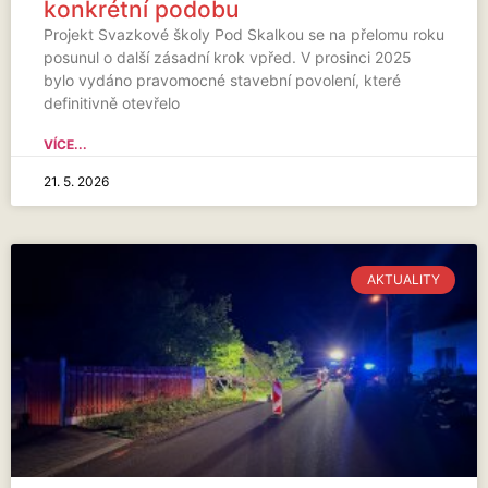
konkrétní podobu
Projekt Svazkové školy Pod Skalkou se na přelomu roku
posunul o další zásadní krok vpřed. V prosinci 2025
bylo vydáno pravomocné stavební povolení, které
definitivně otevřelo
VÍCE...
21. 5. 2026
AKTUALITY