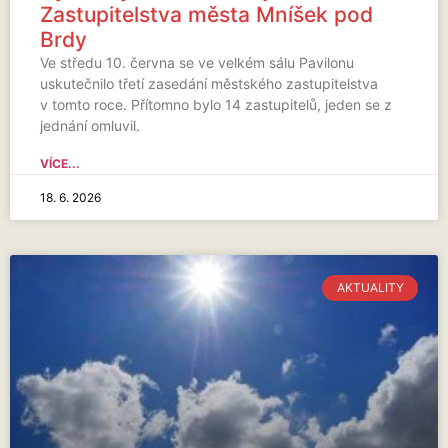
Zastupitelstva města Mníšek pod
Brdy
Ve středu 10. června se ve velkém sálu Pavilonu
uskutečnilo třetí zasedání městského zastupitelstva
v tomto roce. Přítomno bylo 14 zastupitelů, jeden se z
jednání omluvil.
VÍCE...
18. 6. 2026
AKTUALITY