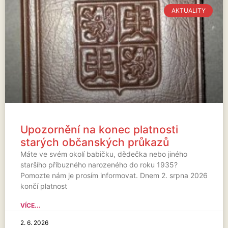
AKTUALITY
Upozornění na konec platnosti
starých občanských průkazů
Máte ve svém okolí babičku, dědečka nebo jiného
staršího příbuzného narozeného do roku 1935?
Pomozte nám je prosím informovat. Dnem 2. srpna 2026
končí platnost
VÍCE...
2. 6. 2026