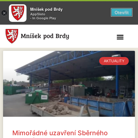
Mníšek pod Brdy
Otevřít
×
AppSisto
- In Google Play
Search for:
AKTUALITY
Mimořádné uzavření Sběrného