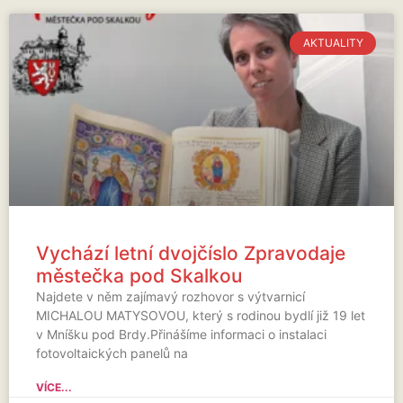
AKTUALITY
Vychází letní dvojčíslo Zpravodaje
městečka pod Skalkou
Najdete v něm zajímavý rozhovor s výtvarnicí
MICHALOU MATYSOVOU, který s rodinou bydlí již 19 let
v Mníšku pod Brdy.Přinášíme informaci o instalaci
fotovoltaických panelů na
VÍCE...