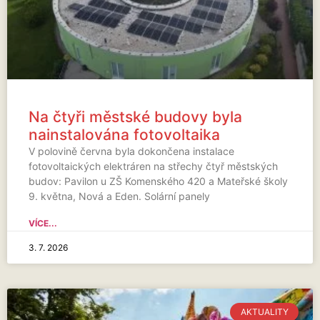
Na čtyři městské budovy byla
nainstalována fotovoltaika
V polovině června byla dokončena instalace
fotovoltaických elektráren na střechy čtyř městských
budov: Pavilon u ZŠ Komenského 420 a Mateřské školy
9. května, Nová a Eden. Solární panely
VÍCE...
3. 7. 2026
AKTUALITY