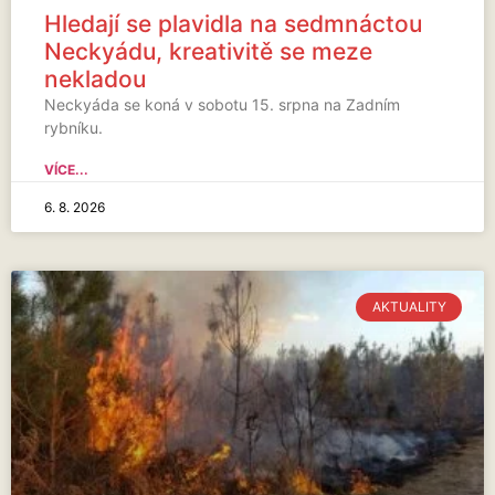
Hledají se plavidla na sedmnáctou
Neckyádu, kreativitě se meze
nekladou
Neckyáda se koná v sobotu 15. srpna na Zadním
rybníku.
VÍCE...
6. 8. 2026
AKTUALITY