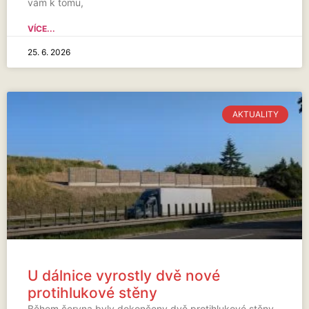
vám k tomu,
VÍCE...
25. 6. 2026
AKTUALITY
U dálnice vyrostly dvě nové
protihlukové stěny
Během června byly dokončeny dvě protihlukové stěny