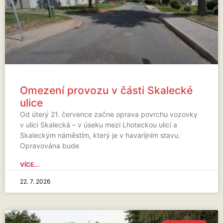
Omezení provozu v části Skalecké
ulice
Od úterý 21. července začne oprava povrchu vozovky
v ulici Skalecká – v úseku mezi Lhoteckou ulicí a
Skaleckým náměstím, který je v havarijním stavu.
Opravována bude
VÍCE...
22. 7. 2026