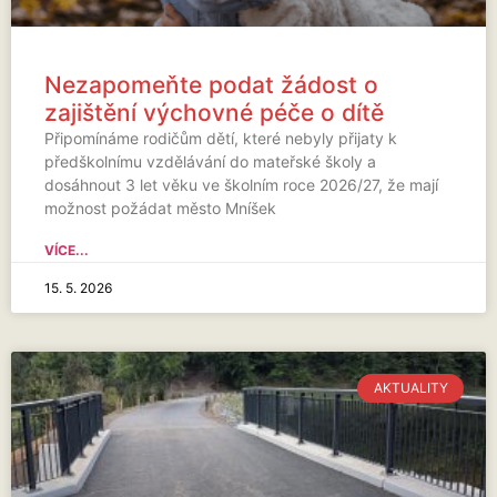
Nezapomeňte podat žádost o
zajištění výchovné péče o dítě
Připomínáme rodičům dětí, které nebyly přijaty k
předškolnímu vzdělávání do mateřské školy a
dosáhnout 3 let věku ve školním roce 2026/27, že mají
možnost požádat město Mníšek
VÍCE...
15. 5. 2026
AKTUALITY