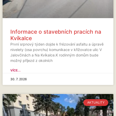
Informace o stavebních pracích na
Kvíkalce
První srpnový týden dojde k frézování asfaltu a úpravě
nivelety (osa povrchu) komunikace v křižovatce ulic V
Jalovčinách a Na Kvíkalce.K rodinným domům bude
možný příjezd z okolních
VÍCE...
30. 7. 2026
AKTUALITY