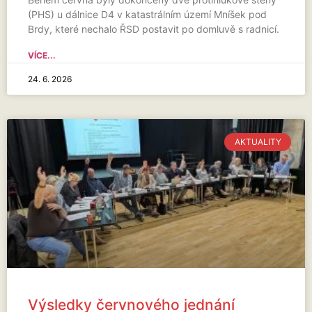
(PHS) u dálnice D4 v katastrálním území Mníšek pod
Brdy, které nechalo ŘSD postavit po domluvě s radnicí.
VÍCE...
24. 6. 2026
AKTUALITY
Výsledky červnového jednání