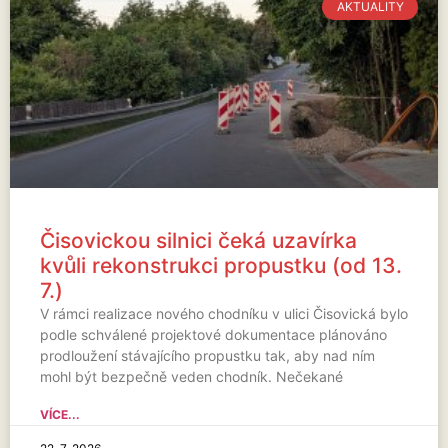
AKTUALITY
Čisovickou silnici čeká uzavírka
kvůli rekonstrukci propustku (od 13.
7.)
V rámci realizace nového chodníku v ulici Čisovická bylo
podle schválené projektové dokumentace plánováno
prodloužení stávajícího propustku tak, aby nad ním
mohl být bezpečně veden chodník. Nečekané
VÍCE...