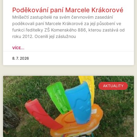
Poděkování paní Marcele Krákorové
Mníšečtí zastupitelé na svém červnovém zasedání
poděkovali paní Marcele Krákorové za její působení ve
funkci ředitelky ZŠ Komenského 886, kterou zastává od
roku 2012. Ocenili její záslužnou
VÍCE...
8. 7. 2026
AKTUALITY